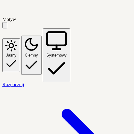
Motyw
Jasny
Ciemny
Systemowy
Rozpocznij