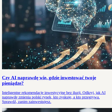
Czy AI naprawdę wie, gdzie inwestować twoje
pieniądze?
Inteligentne rekomendacje inwestycyjne bez iluzji. Odkryj, jak AI
naprawdę zmienia polski rynek, kto zyskuje, a kto przegrywa.
Sprawdź, zanim zainwestujesz.