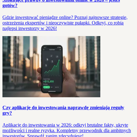
gotów?
Gdzie inwestować pieniądze online? Poznaj najnowsze strategie,
ostrzeżenia ekspertów i nieoczywiste pułapki. Odkryj, co robią
najlepsi inwestorzy w 2026!
Czy aplikacje do inwestowania naprawdę zmieniają reguły
gry?
Aplikacje do inwestowania w 2026: odkryj brutalne fakty, ukryte
możliwości i realne ryzyka. Kompletny przewodnik dla ambitnych
inwestorów. Sprawdź zanim zdecydujesz!