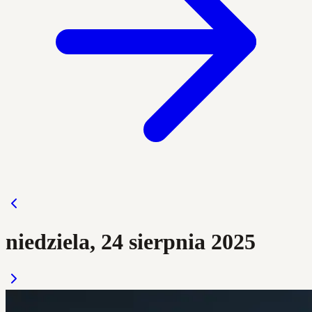
niedziela, 24 sierpnia 2025