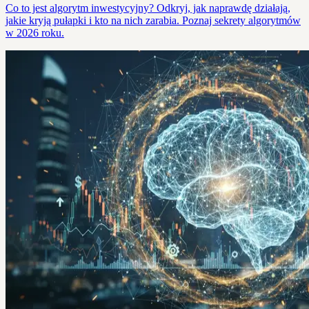
Co to jest algorytm inwestycyjny? Odkryj, jak naprawdę działają,
jakie kryją pułapki i kto na nich zarabia. Poznaj sekrety algorytmów
w 2026 roku.