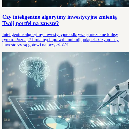
Czy inteligentne algorytmy inwestycyjne zmienią
Twój portfel na zawsze?
Inteligentne algorytmy inwestycyjne odkrywają nieznane kulisy
rynku. Poznaj 7 brutalnych prawd i uniknij pułapek. Czy polscy
inwestorzy są gotowi na przyszłość?