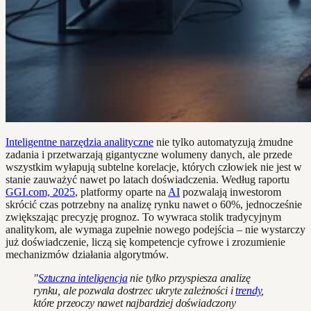
Inteligentne narzędzia analityczne
nie tylko automatyzują żmudne
zadania i przetwarzają gigantyczne wolumeny danych, ale przede
wszystkim wyłapują subtelne korelacje, których człowiek nie jest w
stanie zauważyć nawet po latach doświadczenia. Według raportu
GGI.com, 2025
, platformy oparte na
AI
pozwalają inwestorom
skrócić czas potrzebny na analizę rynku nawet o 60%, jednocześnie
zwiększając precyzję prognoz. To wywraca stolik tradycyjnym
analitykom, ale wymaga zupełnie nowego podejścia – nie wystarczy
już doświadczenie, liczą się kompetencje cyfrowe i zrozumienie
mechanizmów działania algorytmów.
"
Sztuczna inteligencja
nie tylko przyspiesza analizę
rynku, ale pozwala dostrzec ukryte zależności i
trendy
,
które przeoczy nawet najbardziej doświadczony