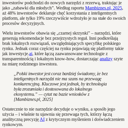
inwestorów podchodzi do nowych narzędzi z rezerwą, traktując je
jako „zabawki dla młodych”. Według raportu
Mambiznes.pl, 2025
,
aż 48% inwestorów deklaruje chęć korzystania z inteligentnych
platform, ale tylko 19% rzeczywiście wdrożyło je na stałe do swoich
procesów decyzyjnych.
Wielu inwestorów obawia się „czarnej skrzynki” – narzędzi, które
generują rekomendacje bez przejrzystych reguł. Inni podkreślają
brak lokalnych rozwiązań, uwzględniających specyfikę polskiego
rynku. Jednak coraz częściej na rynku pojawiają się platformy takie
jak inwestycje.
ai
, które łączą zaawansowane technologie z
transparentnością i lokalnym know-how, dostarczając
analizy
szyte
na miarę rodzimego inwestora.
„Polski inwestor jest coraz bardziej świadomy, że bez
inteligentnych narzędzi nie ma szans na przewagę
konkurencyjną. Kluczowe jest jednak, by technologia
była zrozumiała i dostosowana do lokalnego
ekosystemu.” — cytat na bazie wniosków z
[Mambiznes.pl, 2025]
Ostatecznie to nie narzędzie decyduje o wyniku, a sposób jego
użycia – i właśnie tu ujawnia się przewaga tych, którzy łączą
analityczną precyzję
AI
z krytycznym myśleniem i doświadczeniem
rynkowym.