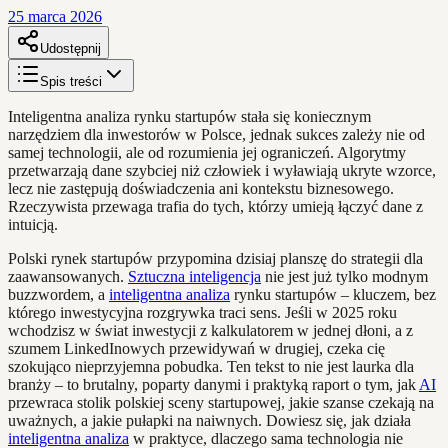
25 marca 2026
Udostępnij
Spis treści
Inteligentna analiza rynku startupów stała się koniecznym
narzędziem dla inwestorów w Polsce, jednak sukces zależy nie od
samej technologii, ale od rozumienia jej ograniczeń. Algorytmy
przetwarzają dane szybciej niż człowiek i wyławiają ukryte wzorce,
lecz nie zastępują doświadczenia ani kontekstu biznesowego.
Rzeczywista przewaga trafia do tych, którzy umieją łączyć dane z
intuicją.
Polski rynek startupów przypomina dzisiaj planszę do strategii dla
zaawansowanych.
Sztuczna inteligencja
nie jest już tylko modnym
buzzwordem, a
inteligentna analiza
rynku startupów – kluczem, bez
którego inwestycyjna rozgrywka traci sens. Jeśli w 2025 roku
wchodzisz w świat inwestycji z kalkulatorem w jednej dłoni, a z
szumem LinkedInowych przewidywań w drugiej, czeka cię
szokująco nieprzyjemna pobudka. Ten tekst to nie jest laurka dla
branży – to brutalny, poparty danymi i praktyką raport o tym, jak
AI
przewraca stolik polskiej sceny startupowej, jakie szanse czekają na
uważnych, a jakie pułapki na naiwnych. Dowiesz się, jak działa
inteligentna analiza
w praktyce, dlaczego sama technologia nie