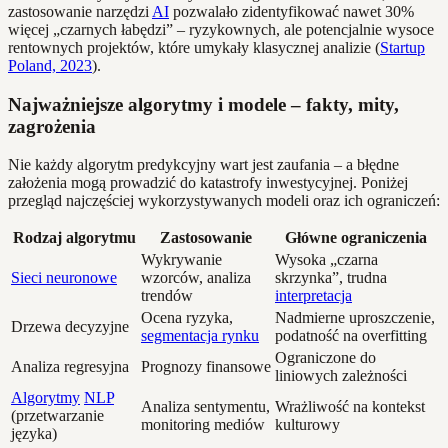
zastosowanie narzędzi
AI
pozwalało zidentyfikować nawet 30%
więcej „czarnych łabędzi” – ryzykownych, ale potencjalnie wysoce
rentownych projektów, które umykały klasycznej analizie (
Startup
Poland, 2023
).
Najważniejsze algorytmy i modele – fakty, mity,
zagrożenia
Nie każdy algorytm predykcyjny wart jest zaufania – a błędne
założenia mogą prowadzić do katastrofy inwestycyjnej. Poniżej
przegląd najczęściej wykorzystywanych modeli oraz ich ograniczeń:
Rodzaj algorytmu
Zastosowanie
Główne ograniczenia
Wykrywanie
Wysoka „czarna
Sieci neuronowe
wzorców, analiza
skrzynka”, trudna
trendów
interpretacja
Ocena ryzyka,
Nadmierne uproszczenie,
Drzewa decyzyjne
segmentacja rynku
podatność na overfitting
Ograniczone do
Analiza regresyjna
Prognozy finansowe
liniowych zależności
Algorytmy
NLP
Analiza sentymentu,
Wrażliwość na kontekst
(przetwarzanie
monitoring mediów
kulturowy
języka)