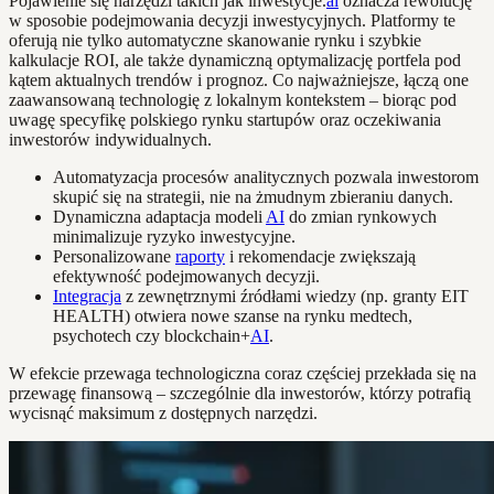
Pojawienie się narzędzi takich jak inwestycje.
ai
oznacza rewolucję
w sposobie podejmowania decyzji inwestycyjnych. Platformy te
oferują nie tylko automatyczne skanowanie rynku i szybkie
kalkulacje ROI, ale także dynamiczną optymalizację portfela pod
kątem aktualnych trendów i prognoz. Co najważniejsze, łączą one
zaawansowaną technologię z lokalnym kontekstem – biorąc pod
uwagę specyfikę polskiego rynku startupów oraz oczekiwania
inwestorów indywidualnych.
Automatyzacja procesów analitycznych pozwala inwestorom
skupić się na strategii, nie na żmudnym zbieraniu danych.
Dynamiczna adaptacja modeli
AI
do zmian rynkowych
minimalizuje ryzyko inwestycyjne.
Personalizowane
raporty
i rekomendacje zwiększają
efektywność podejmowanych decyzji.
Integracja
z zewnętrznymi źródłami wiedzy (np. granty EIT
HEALTH) otwiera nowe szanse na rynku medtech,
psychotech czy blockchain+
AI
.
W efekcie przewaga technologiczna coraz częściej przekłada się na
przewagę finansową – szczególnie dla inwestorów, którzy potrafią
wycisnąć maksimum z dostępnych narzędzi.