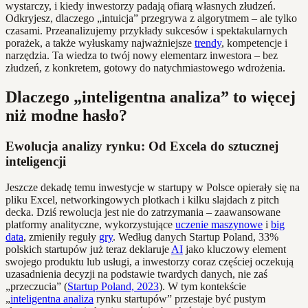
wystarczy, i kiedy inwestorzy padają ofiarą własnych złudzeń.
Odkryjesz, dlaczego „intuicja” przegrywa z algorytmem – ale tylko
czasami. Przeanalizujemy przykłady sukcesów i spektakularnych
porażek, a także wyłuskamy najważniejsze
trendy
, kompetencje i
narzędzia. Ta wiedza to twój nowy elementarz inwestora – bez
złudzeń, z konkretem, gotowy do natychmiastowego wdrożenia.
Dlaczego „inteligentna analiza” to więcej
niż modne hasło?
Ewolucja analizy rynku: Od Excela do sztucznej
inteligencji
Jeszcze dekadę temu inwestycje w startupy w Polsce opierały się na
pliku Excel, networkingowych plotkach i kilku slajdach z pitch
decka. Dziś rewolucja jest nie do zatrzymania – zaawansowane
platformy analityczne, wykorzystujące
uczenie maszynowe
i
big
data
, zmieniły reguły
gry
. Według danych Startup Poland, 33%
polskich startupów już teraz deklaruje
AI
jako kluczowy element
swojego produktu lub usługi, a inwestorzy coraz częściej oczekują
uzasadnienia decyzji na podstawie twardych danych, nie zaś
„przeczucia” (
Startup Poland, 2023
). W tym kontekście
„
inteligentna analiza
rynku startupów” przestaje być pustym