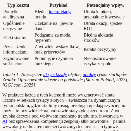
Typ kosztu
Przykład
Potencjalny wpływ
Pomyłka
Błędna
interpretacja
Utrata kapitału,
analityczna
trendu
przepalone inwestycje
Opóźnienie
Czekanie na „pewne
Utrata okazji, spadek
decyzyjne
dane”
ROI
Podążanie za modą,
Błędna alokacja
Efekt stadny
hype’em
środków
Przeciążenie
Zbyt wiele wskaźników,
Paraliż decyzyjny
informacjami
brak priorytetów
Zignorowanie
Pominięcie czynnika
Niedoszacowanie
soft factors
ludzkiego
ryzyka zespołu
Tabela 1: Najczęstsze
ukryte koszty
błędnej
analizy
rynku startupów
Źródło: Opracowanie własne na podstawie [Startup Poland, 2023],
[GGI.com, 2025]
W praktyce każda z tych kategorii może wygenerować straty
liczone w setkach tysięcy złotych – zwłaszcza na dynamicznym
rynku polskim, gdzie startupy rosną, pivotują i upadają szybciej niż
można to przewidzieć na podstawie statystyk sprzed roku. Zbyt
szybka decyzja pod wpływem modnego trendu (np. inwestycja w
AI
bez sprawdzenia kompetencji zespołu) albo odwrotnie – paraliż
wywołany nadmiarem nieprzetworzonych danych – to typowe