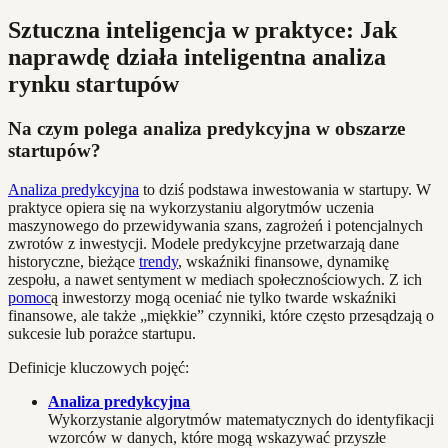
Sztuczna inteligencja w praktyce: Jak
naprawdę działa inteligentna analiza
rynku startupów
Na czym polega analiza predykcyjna w obszarze
startupów?
Analiza predykcyjna
to dziś podstawa inwestowania w startupy. W
praktyce opiera się na wykorzystaniu algorytmów uczenia
maszynowego do przewidywania szans, zagrożeń i potencjalnych
zwrotów z inwestycji. Modele predykcyjne przetwarzają dane
historyczne, bieżące
trendy
, wskaźniki finansowe, dynamikę
zespołu, a nawet sentyment w mediach społecznościowych. Z ich
pomoc
ą inwestorzy mogą oceniać nie tylko twarde wskaźniki
finansowe, ale także „miękkie” czynniki, które często przesądzają o
sukcesie lub porażce startupu.
Definicje kluczowych pojęć:
Analiza predykcyjna
Wykorzystanie algorytmów matematycznych do identyfikacji
wzorców w danych, które mogą wskazywać przyszłe