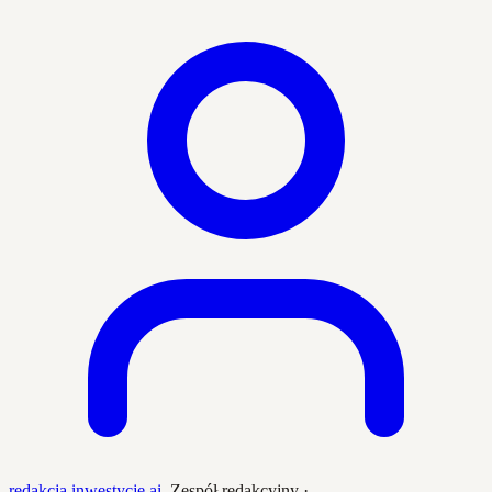
redakcja inwestycje.ai
,
Zespół redakcyjny
·