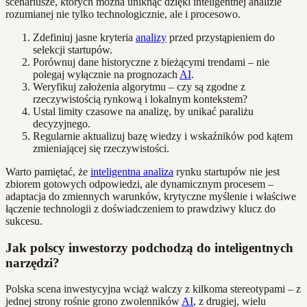
scenariusze, których można uniknąć dzięki inteligentnej analizie
rozumianej nie tylko technologicznie, ale i procesowo.
Zdefiniuj jasne kryteria
analizy
przed przystąpieniem do
selekcji startupów.
Porównuj dane historyczne z bieżącymi trendami – nie
polegaj wyłącznie na prognozach
AI
.
Weryfikuj założenia algorytmu – czy są zgodne z
rzeczywistością rynkową i lokalnym kontekstem?
Ustal limity czasowe na analizę, by unikać paraliżu
decyzyjnego.
Regularnie aktualizuj bazę wiedzy i wskaźników pod kątem
zmieniającej się rzeczywistości.
Warto pamiętać, że
inteligentna analiza
rynku startupów nie jest
zbiorem gotowych odpowiedzi, ale dynamicznym procesem –
adaptacja do zmiennych warunków, krytyczne myślenie i właściwe
łączenie technologii z doświadczeniem to prawdziwy klucz do
sukcesu.
Jak polscy inwestorzy podchodzą do inteligentnych
narzędzi?
Polska scena inwestycyjna wciąż walczy z kilkoma stereotypami – z
jednej strony rośnie grono zwolenników
AI
, z drugiej, wielu