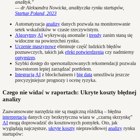
analityk."
— dr Aleksandra Nowicka, analityczka rynku startupów,
Startup Poland, 2023
Automatyzacja
analizy
danych pozwala na monitorowanie
setek wskaźników w czasie rzeczywistym.
Algorytmy
AI
wykrywają anomalie i
trendy
zanim staną się
widoczne na powierzchni rynku.
Uczenie maszynowe
eliminuje część ludzkich błędów
poznawczych, takich jak
efekt potwierdzenia
czy nadmierny
optymizm
.
Szybki dostęp do spersonalizowanych rekomendacji pozwala
inwestorom lepiej zarządzać portfelem.
Integracja
AI
z blockchainem i
big data
umożliwia jeszcze
precyzyjniejsze prognozy i ocenę ryzyka.
Czego nie widać w raportach: Ukryte koszty błędnej
analizy
Zaawansowane narzędzia nie są magiczną różdżką – błędna
interpretacja
danych czy bezkrytyczna wiara w „czarną skrzynkę”
AI
mogą doprowadzić do kosztownych pomyłek. Oto, jak
wyglądają najczęstsze,
ukryte koszty
nieprawidłowej
analizy
rynku
startupów: