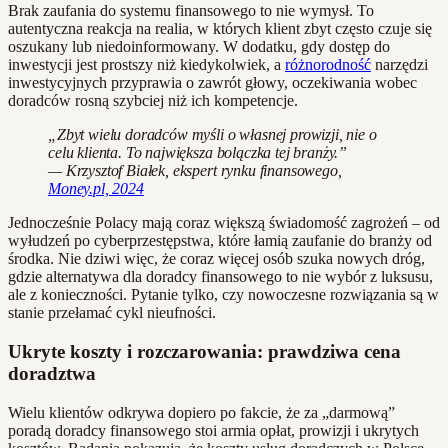
Brak zaufania do systemu finansowego to nie wymysł. To
autentyczna reakcja na realia, w których klient zbyt często czuje się
oszukany lub niedoinformowany. W dodatku, gdy dostęp do
inwestycji jest prostszy niż kiedykolwiek, a
różnorodność
narzędzi
inwestycyjnych przyprawia o zawrót głowy, oczekiwania wobec
doradców rosną szybciej niż ich kompetencje.
„Zbyt wielu doradców myśli o własnej prowizji, nie o
celu klienta. To największa bolączka tej branży.”
— Krzysztof Białek, ekspert rynku finansowego,
Money.pl, 2024
Jednocześnie Polacy mają coraz większą świadomość zagrożeń – od
wyłudzeń po cyberprzestępstwa, które łamią zaufanie do branży od
środka. Nie dziwi więc, że coraz więcej osób szuka nowych dróg,
gdzie alternatywa dla doradcy finansowego to nie wybór z luksusu,
ale z konieczności. Pytanie tylko, czy nowoczesne rozwiązania są w
stanie przełamać cykl nieufności.
Ukryte koszty i rozczarowania: prawdziwa cena
doradztwa
Wielu klientów odkrywa dopiero po fakcie, że za „darmową”
poradą doradcy finansowego stoi armia opłat, prowizji i ukrytych