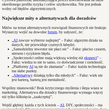
określonego profilu ryzyka i celów użytkownika. Nie jest jednak
wolny od błędów algorytmicznych.
Największe mity o alternatywach dla doradców
Mitów na temat alternatywnych rozwiązań finansowych nie brakuje.
Wystarczy wejść na dowolne
forum
, by usłyszeć, że:
„
AI
zawsze wybierze najlepiej” – Fałsz: algorytm działa na
danych, nie przewiduje czarnych łabędzi.
„Samodzielny inwestor nie płaci nic” – Fałsz: płacisz czasem,
stresem i ryzykiem błędu.
„Społeczności online mają większą wiedzę niż
eksperci
” –
Fałsz: wiedza to nie to samo, co doświadczenie i rzetelność.
„Platformy
AI
są nie do złamania” – Fałsz: każda technologia
ma słabe punkty.
„
Alternatywy
działają tylko dla młodych” – Fałsz: wiek nie
jest barierą, barierą jest mentalność.
Wspólny mianownik? Brak krytycznego myślenia i ślepa wiara w
marketing. Alternatywa dla doradcy finansowego wymaga więcej
niż tylko kliknięcia „zaakceptuj”.
Wejdź głębiej: każda z tych ścieżek –
AI
, DIY, społeczności – ma