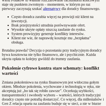
wielu Polaków to właśnie rozczarowanie rachunkiem końcowym
staje się punktem zwrotnym – momentem, w którym po raz
pierwszy zaczynają szukać
alternatywy
dla doradcy finansowego.
Często doradca zarabia więcej na prowizji niż klient na
inwestycji.
Brak przejrzystości utrudnia porównywanie ofert.
Wysokie ukryte opłaty niszczą zaufanie do rynku.
System prowizyjny generuje konflikty interesów.
Klient nie wie, ile naprawdę kosztuje mu „bezpłatna”
obsługa.
Brutalna prawda? Decyzja o pozostaniu przy tradycyjnym doradcy
bywa kosztowna nie tylko finansowo, ale i psychicznie. Każda
ukryta opłata to kolejny gwóźdź do trumny zaufania.
Pokolenie cyfrowe kontra stare schematy: konflikt
wartości
Zmiana pokoleniowa na rynku finansowym jest widoczna gołym
okiem. Młodsze pokolenia, wychowane z technologią w ręku, nie
akceptują już „bo tak się robiło zawsze”. Oczekują szybkości,
transparentności i swobody wyboru – wartości, których tradycyjni
doradcy często nie potrafią dostarczyć. Co więcej, dla millenialsów i
Gen Z relacja oparta na zaufaniu buduje się w sieci, a nie w biurze