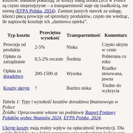
kosztów. Badania pokazują, że koszty usług doradczych w Polsce
są często nieprzejrzyste – a transparentność staje się rzadkością, nie
normą (
EFPA Polska, 2024
). Zamiast jasnych stawek za usługę,
klienci płacą prowizje od sprzedaży produktów, często nie wiedząc,
ile naprawdę kosztuje ich „darmowa opieka”.
Przeciętna
Typ kosztu
Transparentność
Komentarz
wysokość
Prowizja od
Często ukryta
2-5%
Niska
produktu
w cenie
Opłata za
Pobierana co
0,5-2% rocznie
Średnia
zarządzanie
roku
Rzadko
Opłata za
200-1500 zł
Wysoka
stosowana,
doradztwo
jawna
Trudne do
Koszty ukryte
?
Bardzo niska
wykrycia
Tabela 1: Typy i wysokość kosztów doradztwa finansowego w
Polsce
Źródło: Opracowanie własne na podstawie
Raport Postawy
Polaków wobec finansów 2024
,
EFPA Polska, 2024
.
Ukryte koszty
mają realny wpływ na opłacalność inwestycji. Dla