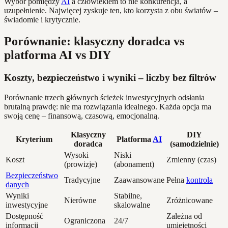
Wybór pomiędzy
AI
a człowiekiem to nie konkurencja, a
uzupełnienie. Najwięcej zyskuje ten, kto korzysta z obu światów –
świadomie i krytycznie.
Porównanie: klasyczny doradca vs
platforma AI vs DIY
Koszty, bezpieczeństwo i wyniki – liczby bez filtrów
Porównanie trzech głównych ścieżek inwestycyjnych odsłania
brutalną prawdę: nie ma rozwiązania idealnego. Każda opcja ma
swoją cenę – finansową, czasową, emocjonalną.
Klasyczny
DIY
Kryterium
Platforma
AI
doradca
(samodzielnie)
Wysoki
Niski
Koszt
Zmienny (czas)
(prowizje)
(abonament)
Bezpieczeństwo
Tradycyjne
Zaawansowane
Pełna
kontrola
danych
Wyniki
Stabilne,
Nierówne
Zróżnicowane
inwestycyjne
skalowalne
Dostępność
Zależna od
Ograniczona
24/7
informacji
umiejętności