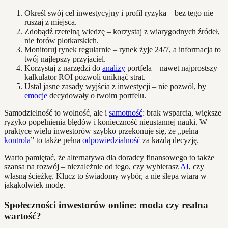
Określ swój cel inwestycyjny i profil ryzyka – bez tego nie
ruszaj z miejsca.
Zdobądź rzetelną wiedzę – korzystaj z wiarygodnych źródeł,
nie forów plotkarskich.
Monitoruj rynek regularnie – rynek żyje 24/7, a informacja to
twój najlepszy przyjaciel.
Korzystaj z narzędzi do
analizy
portfela – nawet najprostszy
kalkulator ROI pozwoli uniknąć strat.
Ustal jasne zasady wyjścia z inwestycji – nie pozwól, by
emocje
decydowały o twoim portfelu.
Samodzielność to wolność, ale i
samotność
: brak wsparcia, większe
ryzyko popełnienia błędów i konieczność nieustannej nauki. W
praktyce wielu inwestorów szybko przekonuje się, że „pełna
kontrola
” to także pełna
odpowiedzialność
za każdą decyzję.
Warto pamiętać, że alternatywa dla doradcy finansowego to także
szansa na rozwój – niezależnie od tego, czy wybierasz
AI
, czy
własną ścieżkę. Klucz to świadomy wybór, a nie ślepa wiara w
jakąkolwiek modę.
Społeczności inwestorów online: moda czy realna
wartość?