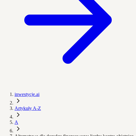
inwestycje.ai
Artykuły A-Z
A