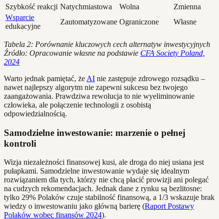
Szybkość reakcji
Natychmiastowa
Wolna
Zmienna
Wsparcie
Zautomatyzowane
Ograniczone
Własne
edukacyjne
Tabela 2: Porównanie kluczowych cech alternatyw inwestycyjnych
Źródło: Opracowanie własne na podstawie
CFA Society Poland,
2024
Warto jednak pamiętać, że
AI
nie zastępuje zdrowego rozsądku –
nawet najlepszy algorytm nie zapewni sukcesu bez twojego
zaangażowania. Prawdziwa rewolucja to nie wyeliminowanie
człowieka, ale połączenie technologii z osobistą
odpowiedzialnością.
Samodzielne inwestowanie: marzenie o pełnej
kontroli
Wizja niezależności finansowej kusi, ale droga do niej usiana jest
pułapkami. Samodzielne inwestowanie wydaje się idealnym
rozwiązaniem dla tych, którzy nie chcą płacić prowizji ani polegać
na cudzych rekomendacjach. Jednak dane z rynku są bezlitosne:
tylko 29% Polaków czuje stabilność finansową, a 1/3 wskazuje brak
wiedzy o inwestowaniu jako główną barierę (
Raport Postawy
Polaków wobec finansów 2024
).