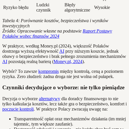
Ludzki
Błędy
Ryzyko błędu
Wysokie
czynnik
algorytmiczne
Tabela 4: Porównanie kosztów, bezpieczeństwa i wyników
inwestycyjnych
Źródło: Opracowanie własne na podstawie
Raport Postawy
Polaków wobec finansów 2024
W praktyce, według Money.pl (2024), większość Polaków
dostrzega wyższą efektywność
AI
przy niższym koszcie, jednak
obawy o bezpieczeństwo i brak pełnego zrozumienia mechanizmów
AI
pozostają realną barierą (
Money.pl, 2024
).
Wybór? To zawsze
kompromis
między kontrolą, ceną a poziomem
ryzyka. Zero złudzeń: żadna droga nie jest wolna od pułapek.
Czynniki decydujące o wyborze: nie tylko pieniądze
Decyzja o wyborze
alternatywy
dla doradcy finansowego to nie
tylko kalkulacja kosztów, lecz także gra o bezpieczeństwo, komfort i
poczucie kontroli
. W praktyce Polacy zwracają uwagę na:
Transparentność opłat oraz mechanizmów działania (im mniej
tajemnic, tym większe zaufanie).