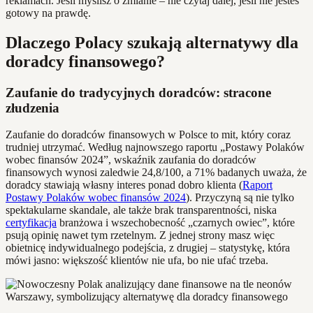
reklamach. Jeśli myślisz o zmianie – nie czytaj dalej, jeśli nie jesteś
gotowy na prawdę.
Dlaczego Polacy szukają alternatywy dla
doradcy finansowego?
Zaufanie do tradycyjnych doradców: stracone
złudzenia
Zaufanie do doradców finansowych w Polsce to mit, który coraz
trudniej utrzymać. Według najnowszego raportu „Postawy Polaków
wobec finansów 2024”, wskaźnik zaufania do doradców
finansowych wynosi zaledwie 24,8/100, a 71% badanych uważa, że
doradcy stawiają własny interes ponad dobro klienta (
Raport
Postawy Polaków wobec finansów 2024
). Przyczyną są nie tylko
spektakularne skandale, ale także brak transparentności, niska
certyfikacja
branżowa i wszechobecność „czarnych owiec”, które
psują opinię nawet tym rzetelnym. Z jednej strony masz więc
obietnicę indywidualnego podejścia, z drugiej – statystykę, która
mówi jasno: większość klientów nie ufa, bo nie ufać trzeba.