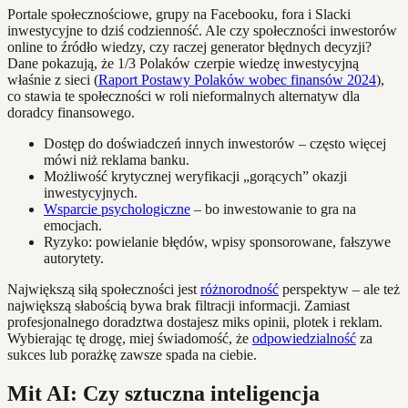
Portale społecznościowe, grupy na Facebooku, fora i Slacki
inwestycyjne to dziś codzienność. Ale czy społeczności inwestorów
online to źródło wiedzy, czy raczej generator błędnych decyzji?
Dane pokazują, że 1/3 Polaków czerpie wiedzę inwestycyjną
właśnie z sieci (
Raport Postawy Polaków wobec finansów 2024
),
co stawia te społeczności w roli nieformalnych alternatyw dla
doradcy finansowego.
Dostęp do doświadczeń innych inwestorów – często więcej
mówi niż reklama banku.
Możliwość krytycznej weryfikacji „gorących” okazji
inwestycyjnych.
Wsparcie psychologiczne
– bo inwestowanie to gra na
emocjach.
Ryzyko: powielanie błędów, wpisy sponsorowane, fałszywe
autorytety.
Największą siłą społeczności jest
różnorodność
perspektyw – ale też
największą słabością bywa brak filtracji informacji. Zamiast
profesjonalnego doradztwa dostajesz miks opinii, plotek i reklam.
Wybierając tę drogę, miej świadomość, że
odpowiedzialność
za
sukces lub porażkę zawsze spada na ciebie.
Mit AI: Czy sztuczna inteligencja