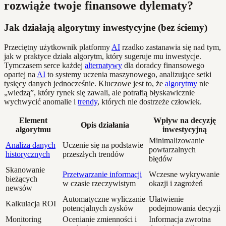
rozwiąże twoje finansowe dylematy?
Jak działają algorytmy inwestycyjne (bez ściemy)
Przeciętny użytkownik platformy
AI
rzadko zastanawia się nad tym,
jak w praktyce działa algorytm, który sugeruje mu inwestycje.
Tymczasem serce każdej
alternatywy
dla doradcy finansowego
opartej na
AI
to systemy uczenia maszynowego, analizujące setki
tysięcy danych jednocześnie. Kluczowe jest to, że
algorytmy
nie
„wiedzą”, który rynek się zawali, ale potrafią błyskawicznie
wychwycić anomalie i
trendy
, których nie dostrzeże człowiek.
Element
Wpływ na decyzję
Opis działania
algorytmu
inwestycyjną
Minimalizowanie
Analiza danych
Uczenie się na podstawie
powtarzalnych
historycznych
przeszłych trendów
błędów
Skanowanie
Przetwarzanie informacji
Wczesne wykrywanie
bieżących
w czasie rzeczywistym
okazji i zagrożeń
newsów
Automatyczne wyliczanie
Ułatwienie
Kalkulacja ROI
potencjalnych zysków
podejmowania decyzji
Monitoring
Ocenianie zmienności i
Informacja zwrotna