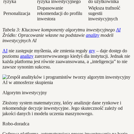
ryzyka
ryzyka inwestycyjnego
do użytkownika
Dopasowanie
Większa trafność
Personalizacja
rekomendacji do profilu
sugestii
inwestora
inwestycyjnych
Tabela 3: Kluczowe komponenty algorytmu inwestycyjnego
AI
Źródło: Opracowanie własne na podstawie
analizy
modeli
inwestycyjnych AI
AI
nie zastępuje myślenia, ale zmienia reguły
gry
– daje dostęp do
poziomu
analizy
zarezerwowanego kiedyś dla instytucji. Jednak nie
każda platforma jest równie zaawansowana, a „inteligencja” to nie
zawsze synonim sukcesu.
Algorytm inwestycyjny
Złożony system matematyczny, który analizuje dane rynkowe i
rekomenduje decyzje inwestycyjne. Jego skuteczność zależy od
jakości danych i modelu uczenia maszynowego.
Robo-doradca
Cyfrowa platforma, automatyzująca proces inwestowania na bazie