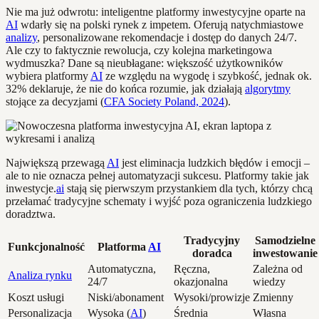
Nie ma już odwrotu: inteligentne platformy inwestycyjne oparte na
AI
wdarły się na polski rynek z impetem. Oferują natychmiastowe
analizy
, personalizowane rekomendacje i dostęp do danych 24/7.
Ale czy to faktycznie rewolucja, czy kolejna marketingowa
wydmuszka? Dane są nieubłagane: większość użytkowników
wybiera platformy
AI
ze względu na wygodę i szybkość, jednak ok.
32% deklaruje, że nie do końca rozumie, jak działają
algorytmy
stojące za decyzjami (
CFA Society Poland, 2024
).
Największą przewagą
AI
jest eliminacja ludzkich błędów i emocji –
ale to nie oznacza pełnej automatyzacji sukcesu. Platformy takie jak
inwestycje.
ai
stają się pierwszym przystankiem dla tych, którzy chcą
przełamać tradycyjne schematy i wyjść poza ograniczenia ludzkiego
doradztwa.
Tradycyjny
Samodzielne
Funkcjonalność
Platforma
AI
doradca
inwestowanie
Automatyczna,
Ręczna,
Zależna od
Analiza rynku
24/7
okazjonalna
wiedzy
Koszt usługi
Niski/abonament
Wysoki/prowizje
Zmienny
Personalizacja
Wysoka (
AI
)
Średnia
Własna