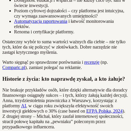
Dostępność edukacji i wsparcia – nie każdy chce być sam w
świecie inwestycji.
Poziom cyfrowej dojrzałości – czy platforma jest intuicyjna,
czy wymaga zaawansowanych umiejętności?
Automatyzacja raportowania
i łatwość monitorowania
efektów.
Renoma i certyfikacje platformy.
Ostateczny wybór to suma wartości ważnych dla ciebie – nie tylko
tych, które da się policzyć w złotówkach. Dobre narzędzie nie
zastąpi krytycznego myślenia.
Warto sięgnąć po sprawdzone porównania i
recenzje
(np.
Comparic.pl
), zamiast polegać na reklamie.
Historie z życia: kto naprawdę zyskał, a kto żałuje?
Nie brakuje przykładów osób, które dzięki alternatywie dla doradcy
finansowego osiągnęły sukces – i tych, którzy żałują każdej decyzji.
Anna, trzydziestoletnia prawniczka z Warszawy, korzystając z
platformy
AI
, w ciągu roku zwiększyła efektywność swoich
inwestycji giełdowych o 30% (case based on
EFPA Polska, 2024
).
Z drugiej strony – Michał, który zaufał internetowej społeczności,
stracił połowę kapitału na „pewniaku” poleconym przez
przypadkowego influencera.