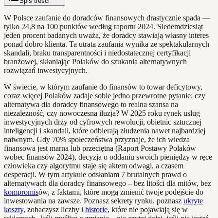
Spis treści
W Polsce zaufanie do doradców finansowych drastycznie spada —
tylko 24,8 na 100 punktów według raportu 2024. Siedemdziesiąt
jeden procent badanych uważa, że doradcy stawiają własny interes
ponad dobro klienta. Ta utrata zaufania wynika ze spektakularnych
skandali, braku transparentności i niedostatecznej certyfikacji
branżowej, skłaniając Polaków do szukania alternatywnych
rozwiązań inwestycyjnych.
W świecie, w którym zaufanie do finansów to towar deficytowy,
coraz więcej Polaków zadaje sobie jedno przewrotne pytanie: czy
alternatywa dla doradcy finansowego to realna szansa na
niezależność, czy nowoczesna iluzja? W 2025 roku rynek usług
inwestycyjnych drży od cyfrowych rewolucji, obietnic sztucznej
inteligencji i skandali, które odbierają złudzenia nawet najbardziej
naiwnym. Gdy 70% społeczeństwa przyznaje, że ich wiedza
finansowa jest marna lub przeciętna (Raport Postawy Polaków
wobec finansów 2024), decyzja o oddaniu swoich pieniędzy w ręce
człowieka czy algorytmu staje się aktem odwagi, a czasem
desperacji. W tym artykule odsłaniam 7 brutalnych prawd o
alternatywach dla doradcy finansowego – bez litości dla mitów, bez
kompromis
ów, z faktami, które mogą zmienić twoje podejście do
inwestowania na zawsze. Poznasz sekrety rynku, poznasz
ukryte
koszty
, zobaczysz liczby i
historie
, które nie pojawiają się w