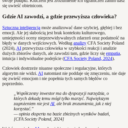
swoje pułapki. Kluczem jest zrozumienie ich ograniczeń zanim dasz
się uwieść obietnicom.
Gdzie AI zawodzi, a gdzie przewyższa człowieka?
Sztuczna inteligencja
może analizować dane szybciej, głębiej i bez
emocji. Ale jej słabością jest brak kontekstu kulturowego,
umiejętności oceny nieprzewidywalnych zdarzeń oraz podatność na
błędy w danych wejściowych. Według
analizy
CFA Society Poland
(2024),
AI
przewyższa człowieka w szybkości reakcji i analizie
dużych zbiorów danych, ale zawodzi tam, gdzie liczy się
empatia
,
intuicja i indywidualne podejście (
CFA Society Poland, 2024
).
Człowiek dostrzeże niuanse społeczne i regulacyjne, których
algorytm nie widzi.
AI
natomiast nie poddaje się zmęczeniu, nie daje
się zwieść emocjom i nie popełnia tych samych błędów co
poprzednio.
„Współczesny inwestor ma do dyspozycji narzędzia, o
których dekadę temu mógł tylko marzyć. Największym
zagrożeniem nie jest
AI
, ale brak zrozumienia, jak z niej
korzystać.”
— opinia eksperta na bazie zbieżnych wyników badań,
[CFA Society Poland, 2024]