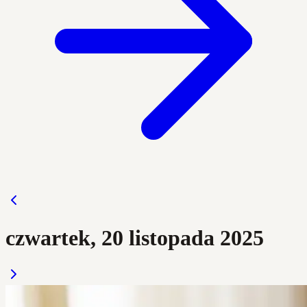
czwartek, 20 listopada 2025