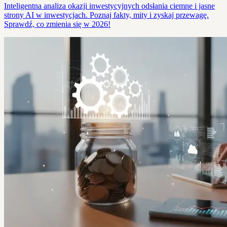
Inteligentna analiza okazji inwestycyjnych odsłania ciemne i jasne
strony AI w inwestycjach. Poznaj fakty, mity i zyskaj przewagę.
Sprawdź, co zmienia się w 2026!