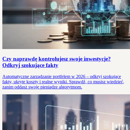
Czy naprawdę kontrolujesz swoje inwestycje?
Odkryj szokujące fakty
Automatyczne zarządzanie portfelem w 2026 – odkryj szokujące
fakty, ukryte koszty i realne wyniki. Sprawdź, co musisz wiedzieć,
zanim oddasz swoje pieniądze algorytmom.