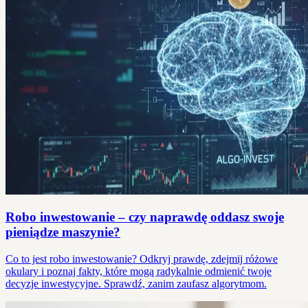
Robo inwestowanie – czy naprawdę oddasz swoje
pieniądze maszynie?
Co to jest robo inwestowanie? Odkryj prawdę, zdejmij różowe
okulary i poznaj fakty, które mogą radykalnie odmienić twoje
decyzje inwestycyjne. Sprawdź, zanim zaufasz algorytmom.