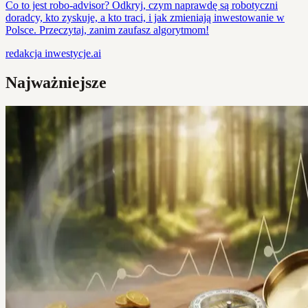
Co to jest robo-advisor? Odkryj, czym naprawdę są robotyczni
doradcy, kto zyskuje, a kto traci, i jak zmieniają inwestowanie w
Polsce. Przeczytaj, zanim zaufasz algorytmom!
redakcja
inwestycje.ai
Najważniejsze