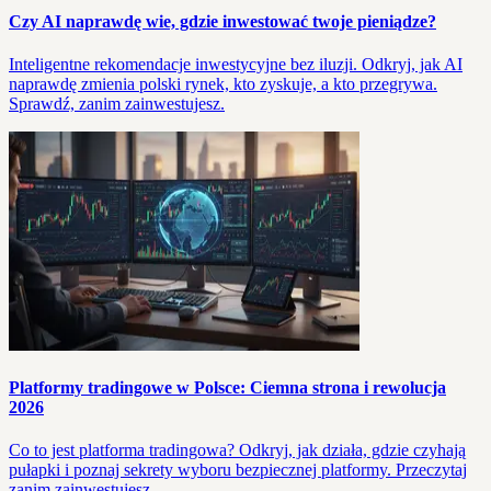
Czy AI naprawdę wie, gdzie inwestować twoje pieniądze?
Inteligentne rekomendacje inwestycyjne bez iluzji. Odkryj, jak AI
naprawdę zmienia polski rynek, kto zyskuje, a kto przegrywa.
Sprawdź, zanim zainwestujesz.
Platformy tradingowe w Polsce: Ciemna strona i rewolucja
2026
Co to jest platforma tradingowa? Odkryj, jak działa, gdzie czyhają
pułapki i poznaj sekrety wyboru bezpiecznej platformy. Przeczytaj
zanim zainwestujesz.