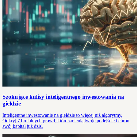
Szokujące kulisy inteligentnego inwestowania na
giełdzie
Inteligentne inwestowanie na giełdzie to więcej niż algorytmy.
Odkryj 7 brutalnych prawd, które zmienią twoje podejście i chroń
swój kapitał już dziś.