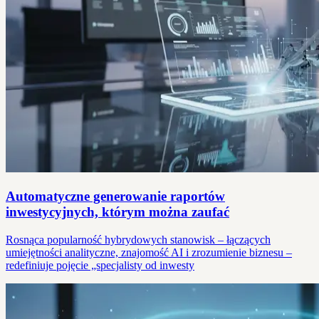
Automatyczne generowanie raportów
inwestycyjnych, którym można zaufać
Rosnąca popularność hybrydowych stanowisk – łączących
umiejętności analityczne, znajomość AI i zrozumienie biznesu –
redefiniuje pojęcie „specjalisty od inwesty