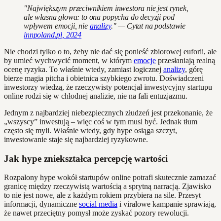
"Największym przeciwnikiem inwestora nie jest rynek,
ale własna głowa: to ona popycha do decyzji pod
wpływem emocji, nie
analizy
." — Cytat na podstawie
innpoland.pl, 2024
Nie chodzi tylko o to, żeby nie dać się ponieść zbiorowej euforii, ale
by umieć wychwycić moment, w którym
emocje
przesłaniają realną
ocenę ryzyka. To właśnie wtedy, zamiast logicznej
analizy
, górę
bierze magia pitcha i obietnica szybkiego zwrotu. Doświadczeni
inwestorzy wiedzą, że rzeczywisty potencjał inwestycyjny startupu
online rodzi się w chłodnej analizie, nie na fali entuzjazmu.
Jednym z najbardziej niebezpiecznych złudzeń jest przekonanie, że
„wszyscy” inwestują – więc coś w tym musi być. Jednak tłum
często się myli. Właśnie wtedy, gdy hype osiąga szczyt,
inwestowanie staje się najbardziej ryzykowne.
Jak hype zniekształca percepcję wartości
Rozpalony hype wokół startupów online potrafi skutecznie zamazać
granicę między rzeczywistą wartością a sprytną narracją. Zjawisko
to nie jest nowe, ale z każdym rokiem przybiera na sile. Przesyt
informacji, dynamiczne
social media
i viralowe kampanie sprawiają,
że nawet przeciętny pomysł może zyskać pozory rewolucji.