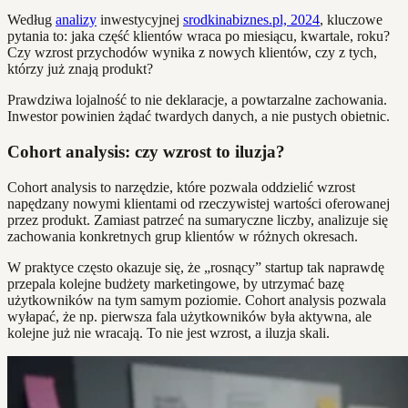
Według
analizy
inwestycyjnej
srodkinabiznes.pl, 2024
, kluczowe
pytania to: jaka część klientów wraca po miesiącu, kwartale, roku?
Czy wzrost przychodów wynika z nowych klientów, czy z tych,
którzy już znają produkt?
Prawdziwa lojalność to nie deklaracje, a powtarzalne zachowania.
Inwestor powinien żądać twardych danych, a nie pustych obietnic.
Cohort analysis: czy wzrost to iluzja?
Cohort analysis to narzędzie, które pozwala oddzielić wzrost
napędzany nowymi klientami od rzeczywistej wartości oferowanej
przez produkt. Zamiast patrzeć na sumaryczne liczby, analizuje się
zachowania konkretnych grup klientów w różnych okresach.
W praktyce często okazuje się, że „rosnący” startup tak naprawdę
przepala kolejne budżety marketingowe, by utrzymać bazę
użytkowników na tym samym poziomie. Cohort analysis pozwala
wyłapać, że np. pierwsza fala użytkowników była aktywna, ale
kolejne już nie wracają. To nie jest wzrost, a iluzja skali.