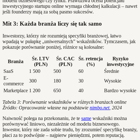
modelu biznesowego czy rynku. Prawdziwa ocena potencjału
inwestycyjnego startupu online wymaga chłodnej kalkulacji – nawet
jeśli founderzy mają za sobą pasmo sukcesów.
Mit 3: Każda branża liczy się tak samo
Inwestorzy, którzy nie rozumieją specyfiki branżowej, łatwo
wpadają w pułapkę „uniwersalnych” wskaźników. Tymczasem, jak
pokazuje porównanie poniżej, różnice są kolosalne:
Śr. LTV
Śr. CAC
Śr. retencja
Ryzyko
Branża
(PLN)
(PLN)
(%)
inwestycyjne
SaaS
1 500
500
60
Średnie
E-
300
180
30
Wysokie
commerce
Marketplace
1 200
650
40
Bardzo wysokie
Tabela 3: Porównanie wskaźników w różnych branżach online
Źródło: Opracowanie własne na podstawie
nimbo.net
, 2024
Naiwność polega na przekonaniu, że te
same
wskaźniki można
porównywać liniowo, niezależnie od modelu biznesowego.
Inwestor, który nie zada sobie trudu, by zrozumieć specyfikę branży,
płaci za to podwójnie – najpierw pieniędzmi, potem reputacją.