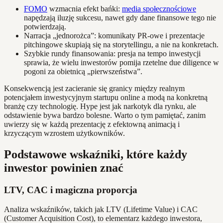
FOMO
wzmacnia efekt bańki:
media społecznościowe
napędzają iluzję sukcesu, nawet gdy dane finansowe tego nie
potwierdzają.
Narracja „jednorożca”: komunikaty PR-owe i prezentacje
pitchingowe skupiają się na storytellingu, a nie na konkretach.
Szybkie rundy finansowania: presja na tempo inwestycji
sprawia, że wielu inwestorów pomija rzetelne due diligence w
pogoni za obietnicą „pierwszeństwa”.
Konsekwencją jest zacieranie się granicy między realnym
potencjałem inwestycyjnym startupu online a modą na konkretną
branżę czy technologię. Hype jest jak narkotyk dla rynku, ale
odstawienie bywa bardzo bolesne. Warto o tym pamiętać, zanim
uwierzy się w każdą prezentację z efektowną animacją i
krzyczącym wzrostem użytkowników.
Podstawowe wskaźniki, które każdy
inwestor powinien znać
LTV, CAC i magiczna proporcja
Analiza wskaźników, takich jak LTV (Lifetime Value) i CAC
(Customer Acquisition Cost), to elementarz każdego inwestora,