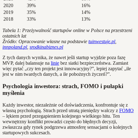
2020
39%
16%
2019
35%
14%
2018
33%
13%
Tabela 1: Przeżywalność startupów online w Polsce na przestrzeni
ostatnich lat
Źródło: Opracowanie własne na podstawie
tuinwestuje.pl
,
innpoland.pl
,
srodkinabiznes.pl
Z tych danych wynika, że nawet jeśli startup wyjdzie poza fazę
MVP, dalej balansuje na
linie
bez siatki bezpieczeństwa. Zamiast
więc pytać „czy ten projekt jest innowacyjny?”, lepiej zapytać „ile
jest w nim twardych danych, a ile pobożnych życzeń?”.
Psychologia inwestora: strach, FOMO i pułapki
myślenia
Każdy inwestor, niezależnie od doświadczenia, konfrontuje się z
własną psychologią. Strach przed utratą pieniędzy walczy z
FOMO
– lękiem przed przegapieniem kolejnego wielkiego hitu. Ten
wewnętrzny konflikt prowadzi często do błędnych decyzji,
zwłaszcza gdy rynek podgrzewa atmosferę sensacjami o kolejnych
startupowych sukcesach.