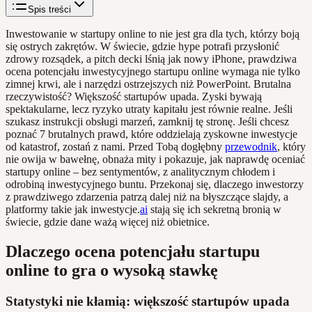
Spis treści
Inwestowanie w startupy online to nie jest gra dla tych, którzy boją
się ostrych zakrętów. W świecie, gdzie hype potrafi przysłonić
zdrowy rozsądek, a pitch decki lśnią jak nowy iPhone, prawdziwa
ocena potencjału inwestycyjnego startupu online wymaga nie tylko
zimnej krwi, ale i narzędzi ostrzejszych niż PowerPoint. Brutalna
rzeczywistość? Większość startupów upada. Zyski bywają
spektakularne, lecz ryzyko utraty kapitału jest równie realne. Jeśli
szukasz instrukcji obsługi marzeń, zamknij tę stronę. Jeśli chcesz
poznać 7 brutalnych prawd, które oddzielają zyskowne inwestycje
od katastrof, zostań z nami. Przed Tobą dogłębny
przewodnik
, który
nie owija w bawełnę, obnaża mity i pokazuje, jak naprawdę oceniać
startupy online – bez sentymentów, z analitycznym chłodem i
odrobiną inwestycyjnego buntu. Przekonaj się, dlaczego inwestorzy
z prawdziwego zdarzenia patrzą dalej niż na błyszczące slajdy, a
platformy takie jak inwestycje.
ai
stają się ich sekretną bronią w
świecie, gdzie dane ważą więcej niż obietnice.
Dlaczego ocena potencjału startupu
online to gra o wysoką stawkę
Statystyki nie kłamią: większość startupów upada