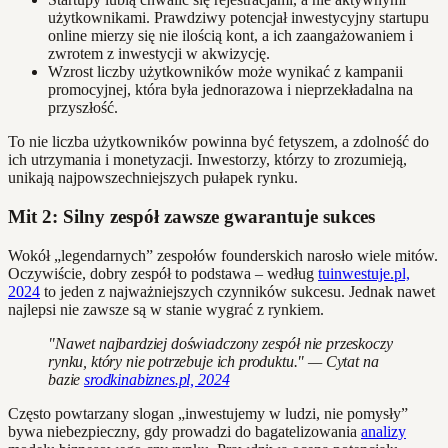
użytkownikami. Prawdziwy potencjał inwestycyjny startupu
online mierzy się nie ilością kont, a ich zaangażowaniem i
zwrotem z inwestycji w akwizycję.
Wzrost liczby użytkowników może wynikać z kampanii
promocyjnej, która była jednorazowa i nieprzekładalna na
przyszłość.
To nie liczba użytkowników powinna być fetyszem, a zdolność do
ich utrzymania i monetyzacji. Inwestorzy, którzy to zrozumieją,
unikają najpowszechniejszych pułapek rynku.
Mit 2: Silny zespół zawsze gwarantuje sukces
Wokół „legendarnych” zespołów founderskich narosło wiele mitów.
Oczywiście, dobry zespół to podstawa – według
tuinwestuje.pl,
2024
to jeden z najważniejszych czynników sukcesu. Jednak nawet
najlepsi nie zawsze są w stanie wygrać z rynkiem.
"Nawet najbardziej doświadczony zespół nie przeskoczy
rynku, który nie potrzebuje ich produktu." — Cytat na
bazie
srodkinabiznes.pl, 2024
Często powtarzany slogan „inwestujemy w ludzi, nie pomysły”
bywa niebezpieczny, gdy prowadzi do bagatelizowania
analizy