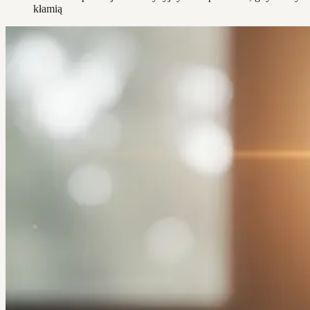
kłamią