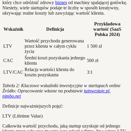
który chce odróżnić zdrowy
biznes
od machiny spalającej gotówkę.
Niestety, wiele startupów podaje te liczby w sposób kreatywny,
ukrywając realne koszty lub zawyżając wartość klienta.
Przykładowa
Wskaźnik
Definicja
wartość (SaaS
Polska 2024)
Wartość przychodu generowana
LTV
przez klienta w całym cyklu
1 500 zł
życia
Średni koszt pozyskania jednego
CAC
500 zł
klienta
Relacja wartości klienta do
LTV/CAC
3:1
kosztu pozyskania
Tabela 2: Kluczowe wskaźniki inwestycyjne w startupach online
Źródło: Opracowanie własne na podstawie
tuinwestuje.pl
,
nimbo.net
Definicje najważniejszych pojęć:
LTV (Lifetime Value)
Całkowita wartość przychodu, jaką startup uzyskuje od jednego