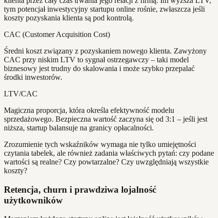
klienta przez cały czas trwania jego relacji z firmą. Im wyższa LTV,
tym potencjał inwestycyjny startupu online rośnie, zwłaszcza jeśli
koszty pozyskania klienta są pod kontrolą.
CAC (Customer Acquisition Cost)
Średni koszt związany z pozyskaniem nowego klienta. Zawyżony
CAC przy niskim LTV to sygnał ostrzegawczy – taki model
biznesowy jest trudny do skalowania i może szybko przepalać
środki inwestorów.
LTV/CAC
Magiczna proporcja, która określa efektywność modelu
sprzedażowego. Bezpieczna wartość zaczyna się od 3:1 – jeśli jest
niższa, startup balansuje na granicy opłacalności.
Zrozumienie tych wskaźników wymaga nie tylko umiejętności
czytania tabelek, ale również zadania właściwych pytań: czy podane
wartości są realne? Czy powtarzalne? Czy uwzględniają wszystkie
koszty?
Retencja, churn i prawdziwa lojalność
użytkowników