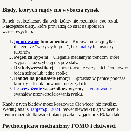
Błędy, których nigdy nie wybacza rynek
Rynek jest bezlitosny dla tych, którzy nie rozumieją jego reguł.
Najczęstsze błędy, które prowadzą do strat na spółkach
wzrostowych to:
Ignorowanie
fundamentów
– Kupowanie akcji tylko
dlatego, że “wszyscy kupują”, bez
analizy
bilansu czy
raportów.
Pogoń za hype’m
– Uleganie medialnym trendom, które
wypalają się szybciej niż powstały.
Brak dywersyfikacji
– Inwestowanie wszystkich środków w
jeden sektor lub jedną spółkę.
Handel na podstawie emocji
– Sprzedaż w panice podczas
korekty lub dokupowanie po szczytach.
Lekceważenie
wskaźników wyceny
–
Ignorowanie
sygnałów przewartościowania rynku.
Każdy z tych błędów może kosztować Cię więcej niż myślisz.
Według analiz
Targeto.pl, 2024
, nawet niewielki błąd w ocenie
trendu może skutkować stratami przekraczającymi 30% kapitału.
Psychologiczne mechanizmy FOMO i chciwości