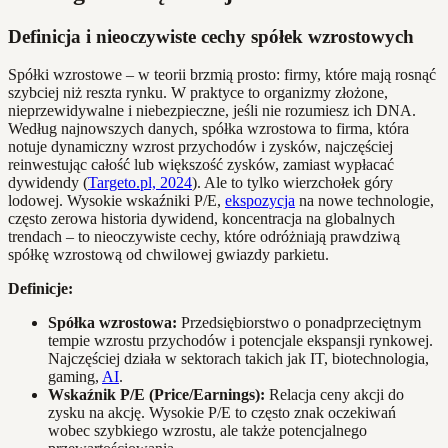
Definicja i nieoczywiste cechy spółek wzrostowych
Spółki wzrostowe – w teorii brzmią prosto: firmy, które mają rosnąć
szybciej niż reszta rynku. W praktyce to organizmy złożone,
nieprzewidywalne i niebezpieczne, jeśli nie rozumiesz ich DNA.
Według najnowszych danych, spółka wzrostowa to firma, która
notuje dynamiczny wzrost przychodów i zysków, najczęściej
reinwestując całość lub większość zysków, zamiast wypłacać
dywidendy (
Targeto.pl, 2024
). Ale to tylko wierzchołek góry
lodowej. Wysokie wskaźniki P/E,
ekspozycja
na nowe technologie,
często zerowa historia dywidend, koncentracja na globalnych
trendach – to nieoczywiste cechy, które odróżniają prawdziwą
spółkę wzrostową od chwilowej gwiazdy parkietu.
Definicje:
Spółka wzrostowa:
Przedsiębiorstwo o ponadprzeciętnym
tempie wzrostu przychodów i potencjale ekspansji rynkowej.
Najczęściej działa w sektorach takich jak IT, biotechnologia,
gaming,
AI
.
Wskaźnik P/E (Price/Earnings):
Relacja ceny akcji do
zysku na akcję. Wysokie P/E to często znak oczekiwań
wobec szybkiego wzrostu, ale także potencjalnego