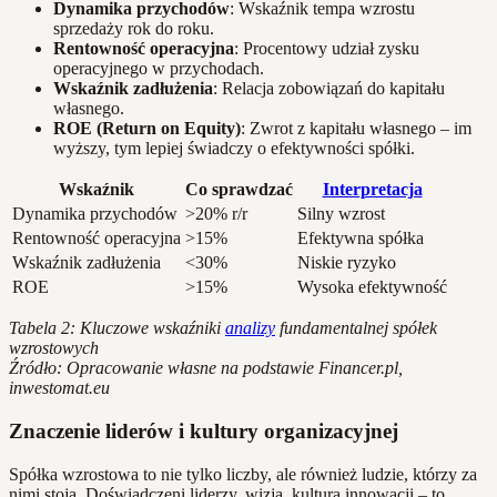
Dynamika przychodów
: Wskaźnik tempa wzrostu
sprzedaży rok do roku.
Rentowność operacyjna
: Procentowy udział zysku
operacyjnego w przychodach.
Wskaźnik zadłużenia
: Relacja zobowiązań do kapitału
własnego.
ROE (Return on Equity)
: Zwrot z kapitału własnego – im
wyższy, tym lepiej świadczy o efektywności spółki.
Wskaźnik
Co sprawdzać
Interpretacja
Dynamika przychodów
>20% r/r
Silny wzrost
Rentowność operacyjna
>15%
Efektywna spółka
Wskaźnik zadłużenia
<30%
Niskie ryzyko
ROE
>15%
Wysoka efektywność
Tabela 2: Kluczowe wskaźniki
analizy
fundamentalnej spółek
wzrostowych
Źródło: Opracowanie własne na podstawie Financer.pl,
inwestomat.eu
Znaczenie liderów i kultury organizacyjnej
Spółka wzrostowa to nie tylko liczby, ale również ludzie, którzy za
nimi stoją. Doświadczeni liderzy, wizja, kultura innowacji – to