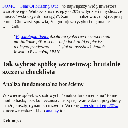
FOMO
–
Fear Of Missing Out
– to największy wróg inwestora
wzrostowego. Widzisz kurs rosnący o 20% w tydzień i myślisz, że
musisz “wskoczyć do pociągu”. Zamiast analizować, ulegasz presji
tłumu. Chciwość sprawia, że ignorujesz ryzyko i racjonalne
wskaźniki.
"
Psychologia tłumu
działa na rynku równie mocno jak
na stadionie piłkarskim – tu jednak za błąd płacisz
realnymi pieniędzmi." — Cytat na podstawie badań
Instytutu Psychologii PAN
Jak wybrać spółkę wzrostową: brutalnie
szczera checklista
Analiza fundamentalna bez ściemy
W świecie spółek wzrostowych, “analiza fundamentalna” to nie
modne hasło, lecz konieczność. Liczą się twarde dane: przychody,
marże, koszty, dynamika rozwoju. Według
inwestomat.eu, 2024
,
kluczowe wskaźniki do
analizy
to:
Definicje: