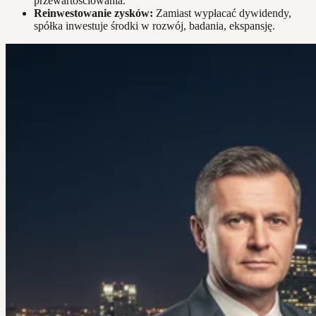
przewartościowania.
Reinwestowanie zysków:
Zamiast wypłacać dywidendy,
spółka inwestuje środki w rozwój, badania, ekspansję.