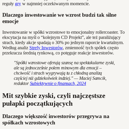
reguły
gry
w najmniej oczekiwanym momencie.
Dlaczego inwestowanie we wzrost budzi tak silne
emocje
Inwestowanie w spółki wzrostowe to emocjonalny rollercoaster. To
ekscytacja na myśl o “kolejnym CD Projekt”, ale też paraliżujący
strach, kiedy akcje spadają o 30% po jednym raporcie kwartalnym.
Według analiz
Strefy Inwestorów
, zmienność tych spółek często
przekracza średnią rynkową, co potęguje reakcje inwestorów.
"Spółki wzrostowe oferują szansę na spektakularne zyski,
ale są jednocześnie polem minowym dla emocji –
chciwość i strach wygrywają tu z chłodną analizą
częściej niż gdziekolwiek indziej." — Maciej Samcik,
redaktor
Subiektywnie o finansach, 2024
Mit szybkie zyski, czyli najczęstsze
pułapki początkujących
Dlaczego większość inwestorów przegrywa na
spółkach wzrostowych