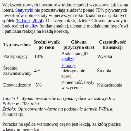
Większość nowych inwestorów traktuje spółki wzrostowe jak los na
loterii.
Statystyki
nie pozostawiają złudzeń: ponad 75% prywatnych
inwestorów notuje straty w pierwszym roku działania na rynku tych
spółek (
F-Trust, 2024
). Dlaczego tak się dzieje? Główne powody to
brak realnej
analizy
fundamentalnej, uleganie medialnemu hype’owi
i paniczna reakcja na każdą korektę.
Średni wynik
Główna
Częstotliwość
Typ inwestora
po roku
przyczyna strat
transakcji
Brak strategii i
Początkujący
-18%
Wysoka
analizy
Emocje
,
Średnio
-4%
nietrzymanie
Średnia
zaawansowany
zasad
Zmienność, błędy
Doświadczony
+5%
Niska/średnia
w wycenie
Tabela 1: Wyniki inwestorów na rynku spółek wzrostowych w
Polsce w 2023 roku
Źródło: Opracowanie własne na podstawie danych F-Trust,
Financer.pl
Porażka na spółce wzrostowej często jest lekcją, za którą płacisz
własnymi pieniędzmi.