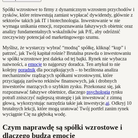
Spółki wzrostowe to firmy z dynamicznym wzrostem przychodów i
zysków, które reinwestują zamiast wypłacać dywidendy, głównie z
sektorów takich jak IT i biotechnologia. Inwestowanie w nie
wymaga unikania emocji, rozpoznawania fałszywych obietnic oraz
analizy fundamentalnych wskaźników jak P/E, aby odróżnić
rzeczywisty potencjał od marketingowego szumu.
Myślisz, że wystarczy wybrać “modną” spółkę, kliknąć “kup” i
patrzeć, jak Twój kapitał rośnie? Brutalna prawda o inwestowaniu
w spółki wzrostowe jest daleka od tej bajki. Rynek nie wybacza
naiwności, a
emocje
to najgorszy doradca. Ten artykuł to nie
kolejny
poradnik
dla początkujących – to bezlitosna analiza
mechanizmów rządzących spółkami wzrostowymi, które
przyciągają zarówno rekinów finansowych, jak i drobnych
inwestorów marzących o szybkim zysku. Przekonasz się, jak
rozpoznawać fałszywe obietnice, dlaczego
psychologia
rynku
potrafi zniszczyć najlepszą strategię i jak inwestować z zimną
głową, wykorzystując narzędzia takie jak inwestycje.
ai
. Odkryj 10
brutalnych lekcji, które mogą uratować Twój portfel zanim rynek
wyciągnie Cię na głęboką wodę.
Czym naprawdę są spółki wzrostowe i
dlaczego budzą emocje