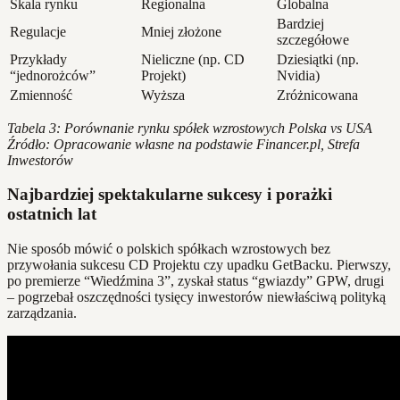
Skala rynku
Regionalna
Globalna
Bardziej
Regulacje
Mniej złożone
szczegółowe
Przykłady
Nieliczne (np. CD
Dziesiątki (np.
“jednorożców”
Projekt)
Nvidia)
Zmienność
Wyższa
Zróżnicowana
Tabela 3: Porównanie rynku spółek wzrostowych Polska vs USA
Źródło: Opracowanie własne na podstawie Financer.pl, Strefa
Inwestorów
Najbardziej spektakularne sukcesy i porażki
ostatnich lat
Nie sposób mówić o polskich spółkach wzrostowych bez
przywołania sukcesu CD Projektu czy upadku GetBacku. Pierwszy,
po premierze “Wiedźmina 3”, zyskał status “gwiazdy” GPW, drugi
– pogrzebał oszczędności tysięcy inwestorów niewłaściwą polityką
zarządzania.