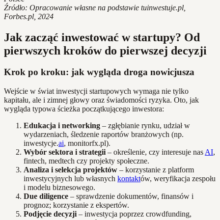
Źródło: Opracowanie własne na podstawie tuinwestuje.pl,
Forbes.pl, 2024
Jak zacząć inwestować w startupy? Od
pierwszych kroków do pierwszej decyzji
Krok po kroku: jak wygląda droga nowicjusza
Wejście w świat inwestycji startupowych wymaga nie tylko
kapitału, ale i zimnej głowy oraz świadomości ryzyka. Oto, jak
wygląda typowa ścieżka początkującego inwestora:
Edukacja i networking
– zgłębianie rynku, udział w
wydarzeniach, śledzenie raportów branżowych (np.
inwestycje.
ai
, monitorfx.pl).
Wybór sektora i strategii
– określenie, czy interesuje nas
AI
,
fintech, medtech czy projekty społeczne.
Analiza i selekcja projektów
– korzystanie z platform
inwestycyjnych lub własnych
kontakt
ów, weryfikacja zespołu
i modelu biznesowego.
Due diligence
– sprawdzenie dokumentów, finansów i
prognoz; korzystanie z ekspertów.
Podjęcie decyzji
– inwestycja poprzez crowdfunding,