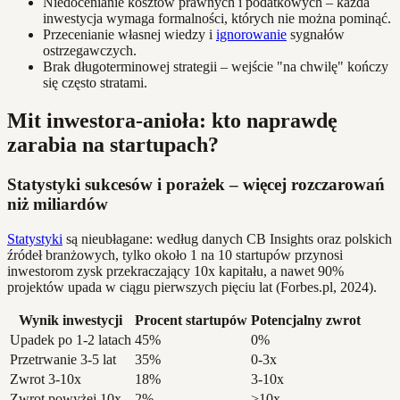
Niedocenianie kosztów prawnych i podatkowych – każda
inwestycja wymaga formalności, których nie można pominąć.
Przecenianie własnej wiedzy i
ignorowanie
sygnałów
ostrzegawczych.
Brak długoterminowej strategii – wejście "na chwilę" kończy
się często stratami.
Mit inwestora-anioła: kto naprawdę
zarabia na startupach?
Statystyki sukcesów i porażek – więcej rozczarowań
niż miliardów
Statystyki
są nieubłagane: według danych CB Insights oraz polskich
źródeł branżowych, tylko około 1 na 10 startupów przynosi
inwestorom zysk przekraczający 10x kapitału, a nawet 90%
projektów upada w ciągu pierwszych pięciu lat (Forbes.pl, 2024).
Wynik inwestycji
Procent startupów
Potencjalny zwrot
Upadek po 1-2 latach
45%
0%
Przetrwanie 3-5 lat
35%
0-3x
Zwrot 3-10x
18%
3-10x
Zwrot powyżej 10x
2%
>10x