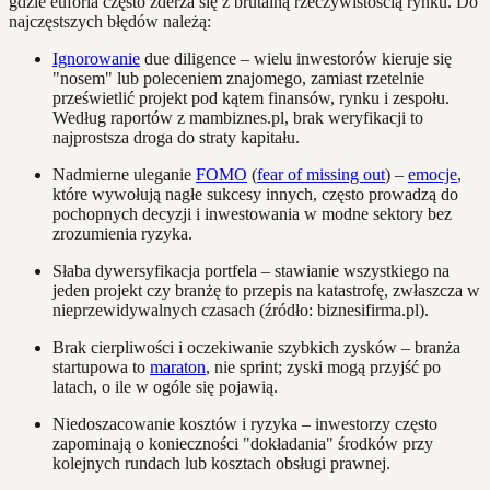
gdzie euforia często zderza się z brutalną rzeczywistością rynku. Do
najczęstszych błędów należą:
Ignorowanie
due diligence – wielu inwestorów kieruje się
"nosem" lub poleceniem znajomego, zamiast rzetelnie
prześwietlić projekt pod kątem finansów, rynku i zespołu.
Według raportów z mambiznes.pl, brak weryfikacji to
najprostsza droga do straty kapitału.
Nadmierne uleganie
FOMO
(
fear of missing out
) –
emocje
,
które wywołują nagłe sukcesy innych, często prowadzą do
pochopnych decyzji i inwestowania w modne sektory bez
zrozumienia ryzyka.
Słaba dywersyfikacja portfela – stawianie wszystkiego na
jeden projekt czy branżę to przepis na katastrofę, zwłaszcza w
nieprzewidywalnych czasach (źródło: biznesifirma.pl).
Brak cierpliwości i oczekiwanie szybkich zysków – branża
startupowa to
maraton
, nie sprint; zyski mogą przyjść po
latach, o ile w ogóle się pojawią.
Niedoszacowanie kosztów i ryzyka – inwestorzy często
zapominają o konieczności "dokładania" środków przy
kolejnych rundach lub kosztach obsługi prawnej.