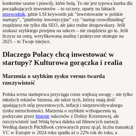
konkretne szanse i prawdy, które bolą. To nie jest typowa laurka dla
początkujących inwestorów – to szczery, oparty na faktach
przewodnik
, gdzie LSI keywords jak "inwestowanie w polskie
startupy", "platformy inwestycyjne" czy "startup crowdfunding"
znajdziesz nie tylko dla SEO, ale jako realne drogowskazy. Jeśli
szukasz szybkiego przepisu na sukces – nie znajdziesz go tu. Jeśli
liczysz na ostrą, weryfikowaną analizę i praktyczne strategie na
2025 – to Twoje miejsce.
Dlaczego Polacy chcą inwestować w
startupy? Kulturowa gorączka i realia
Marzenia o szybkim zysku versus twarda
rzeczywistość
Polska scena startupowa przyciąga coraz większą uwagę – nie tylko
młodych rekinów biznesu, ale także tych, którzy mają dość
spadających stóp procentowych, inflacji i nieprzewidywalnego
rynku nieruchomości. Marzenia o szybkim wzbogaceniu są
podsycane przez
historie
sukcesów z Doliny Krzemowej, ale
rzeczywistość nad Wisłą bywa daleka od filmowych narracji.
Według danych PitchBook cytowanych przez rp.pl, liczba transakcji
VC w Europie w 2024 roku spadła aż o 22% rok do roku, a