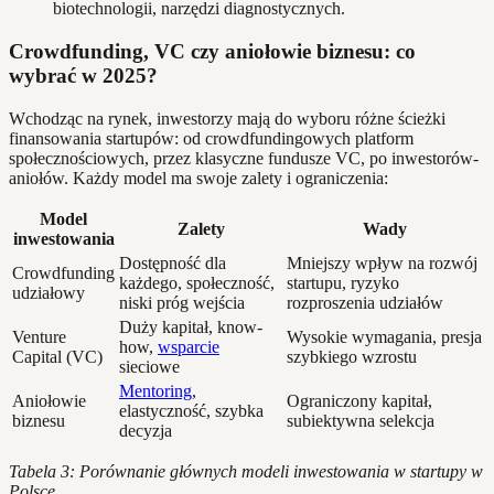
biotechnologii, narzędzi diagnostycznych.
Crowdfunding, VC czy aniołowie biznesu: co
wybrać w 2025?
Wchodząc na rynek, inwestorzy mają do wyboru różne ścieżki
finansowania startupów: od crowdfundingowych platform
społecznościowych, przez klasyczne fundusze VC, po inwestorów-
aniołów. Każdy model ma swoje zalety i ograniczenia:
Model
Zalety
Wady
inwestowania
Dostępność dla
Mniejszy wpływ na rozwój
Crowdfunding
każdego, społeczność,
startupu, ryzyko
udziałowy
niski próg wejścia
rozproszenia udziałów
Duży kapitał, know-
Venture
Wysokie wymagania, presja
how,
wsparcie
Capital (VC)
szybkiego wzrostu
sieciowe
Mentoring
,
Aniołowie
Ograniczony kapitał,
elastyczność, szybka
biznesu
subiektywna selekcja
decyzja
Tabela 3: Porównanie głównych modeli inwestowania w startupy w
Polsce