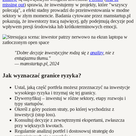
missing out
) sprawia, że inwestujemy w projekty, które "wszyscy
polecają", a efekt stadny prowadzi do przeinwestowania w modne
sektory w złym momencie. Badania cytowane przez mamstartup.pl
pokazują, że inwestorzy tracą najwięcej, gdy podejmują decyzje pod
wpływem presji środowiska lub krótkoterminowych emocji.
"Dobre decyzje inwestycyjne rodzą się z
analizy
, nie z
entuzjazmu tłumu."
— mamstartup.pl, 2024
Jak wyznaczać granice ryzyka?
Ustal, jaką część portfela możesz przeznaczyć na inwestycje
wysokiego ryzyka i trzymaj się tej granicy.
Dywersyfikuj – inwestuj w różne sektory, etapy rozwoju i
typy startupów.
Określ z góry poziom straty, po której wychodzisz z
inwestycji (stop loss).
Konsultuj decyzje z zewnętrznymi ekspertami, zwłaszcza
przy większych kwotach.
Regularnie analizuj portfel i dostosowuj strategię do