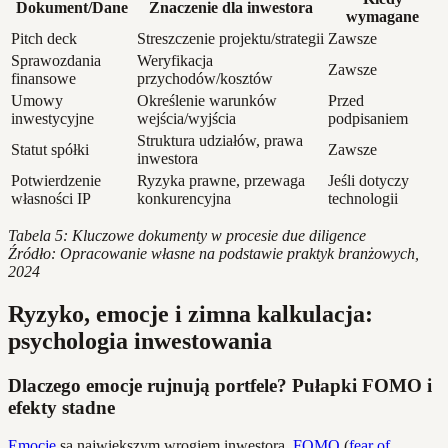
Dokument/Dane
Znaczenie dla inwestora
wymagane
Pitch deck
Streszczenie projektu/strategii
Zawsze
Sprawozdania
Weryfikacja
Zawsze
finansowe
przychodów/kosztów
Umowy
Określenie warunków
Przed
inwestycyjne
wejścia/wyjścia
podpisaniem
Struktura udziałów, prawa
Statut spółki
Zawsze
inwestora
Potwierdzenie
Ryzyka prawne, przewaga
Jeśli dotyczy
własności IP
konkurencyjna
technologii
Tabela 5: Kluczowe dokumenty w procesie due diligence
Źródło: Opracowanie własne na podstawie praktyk branżowych,
2024
Ryzyko, emocje i zimna kalkulacja:
psychologia inwestowania
Dlaczego emocje rujnują portfele? Pułapki FOMO i
efekty stadne
Emocje
są największym wrogiem inwestora.
FOMO
(
fear of