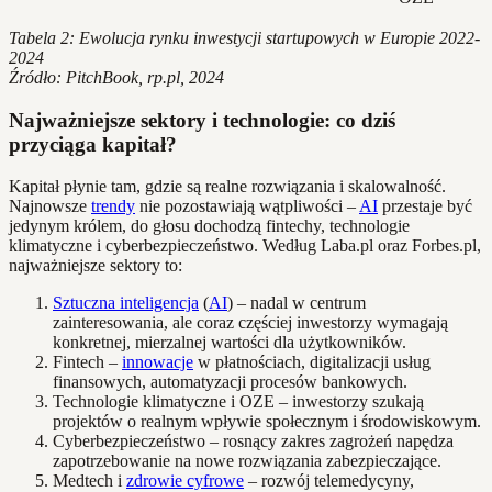
Tabela 2: Ewolucja rynku inwestycji startupowych w Europie 2022-
2024
Źródło: PitchBook, rp.pl, 2024
Najważniejsze sektory i technologie: co dziś
przyciąga kapitał?
Kapitał płynie tam, gdzie są realne rozwiązania i skalowalność.
Najnowsze
trendy
nie pozostawiają wątpliwości –
AI
przestaje być
jedynym królem, do głosu dochodzą fintechy, technologie
klimatyczne i cyberbezpieczeństwo. Według Laba.pl oraz Forbes.pl,
najważniejsze sektory to:
Sztuczna inteligencja
(
AI
) – nadal w centrum
zainteresowania, ale coraz częściej inwestorzy wymagają
konkretnej, mierzalnej wartości dla użytkowników.
Fintech –
innowacje
w płatnościach, digitalizacji usług
finansowych, automatyzacji procesów bankowych.
Technologie klimatyczne i OZE – inwestorzy szukają
projektów o realnym wpływie społecznym i środowiskowym.
Cyberbezpieczeństwo – rosnący zakres zagrożeń napędza
zapotrzebowanie na nowe rozwiązania zabezpieczające.
Medtech i
zdrowie cyfrowe
– rozwój telemedycyny,