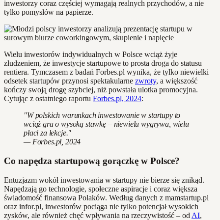
inwestorzy coraz częściej wymagają realnych przychodów, a nie
tylko pomysłów na papierze.
Wielu inwestorów indywidualnych w Polsce wciąż żyje
złudzeniem, że inwestycje startupowe to prosta droga do statusu
rentiera. Tymczasem z badań Forbes.pl wynika, że tylko niewielki
odsetek startupów przynosi spektakularne
zwroty
, a większość
kończy swoją drogę szybciej, niż powstała ulotka promocyjna.
Cytując z ostatniego raportu
Forbes.pl, 2024
:
"W polskich warunkach inwestowanie w startupy to
wciąż gra o wysoką stawkę – niewielu wygrywa, wielu
płaci za lekcje."
— Forbes.pl, 2024
Co napędza startupową gorączkę w Polsce?
Entuzjazm wokół inwestowania w startupy nie bierze się znikąd.
Napędzają go technologie, społeczne aspiracje i coraz większa
świadomość finansowa Polaków. Według danych z mamstartup.pl
oraz infor.pl, inwestorów pociąga nie tylko potencjał wysokich
zysków, ale również chęć wpływania na rzeczywistość – od
AI
,