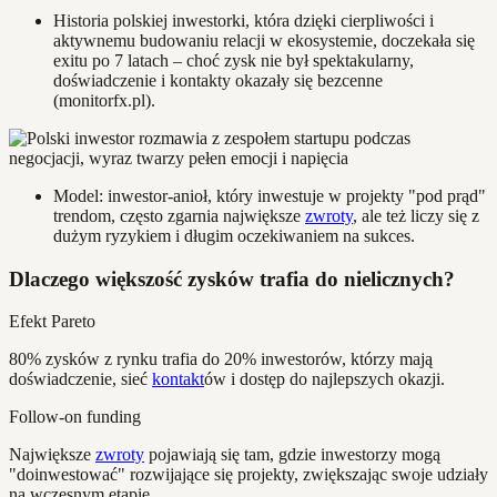
Historia polskiej inwestorki, która dzięki cierpliwości i
aktywnemu budowaniu relacji w ekosystemie, doczekała się
exitu po 7 latach – choć zysk nie był spektakularny,
doświadczenie i kontakty okazały się bezcenne
(monitorfx.pl).
Model: inwestor-anioł, który inwestuje w projekty "pod prąd"
trendom, często zgarnia największe
zwroty
, ale też liczy się z
dużym ryzykiem i długim oczekiwaniem na sukces.
Dlaczego większość zysków trafia do nielicznych?
Efekt Pareto
80% zysków z rynku trafia do 20% inwestorów, którzy mają
doświadczenie, sieć
kontakt
ów i dostęp do najlepszych okazji.
Follow-on funding
Największe
zwroty
pojawiają się tam, gdzie inwestorzy mogą
"doinwestować" rozwijające się projekty, zwiększając swoje udziały
na wczesnym etapie.