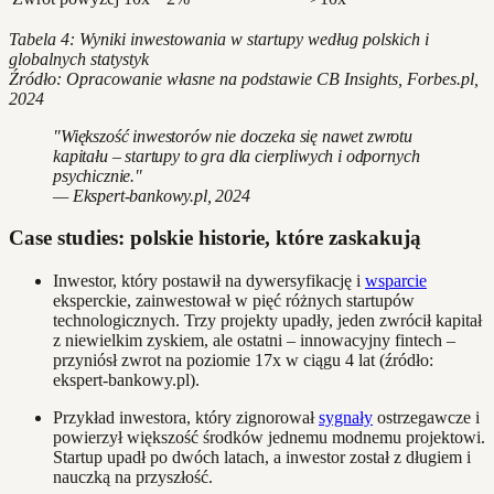
Tabela 4: Wyniki inwestowania w startupy według polskich i
globalnych statystyk
Źródło: Opracowanie własne na podstawie CB Insights, Forbes.pl,
2024
"Większość inwestorów nie doczeka się nawet zwrotu
kapitału – startupy to gra dla cierpliwych i odpornych
psychicznie."
— Ekspert-bankowy.pl, 2024
Case studies: polskie historie, które zaskakują
Inwestor, który postawił na dywersyfikację i
wsparcie
eksperckie, zainwestował w pięć różnych startupów
technologicznych. Trzy projekty upadły, jeden zwrócił kapitał
z niewielkim zyskiem, ale ostatni – innowacyjny fintech –
przyniósł zwrot na poziomie 17x w ciągu 4 lat (źródło:
ekspert-bankowy.pl).
Przykład inwestora, który zignorował
sygnały
ostrzegawcze i
powierzył większość środków jednemu modnemu projektowi.
Startup upadł po dwóch latach, a inwestor został z długiem i
nauczką na przyszłość.