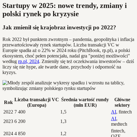
Startupy w 2025: nowe trendy, zmiany i
polski rynek po kryzysie
Jak zmienił się krajobraz inwestycji po 2022?
Rok 2022 był punktem zwrotnym – pandemia, geopolityka i inflacja
przewartościowały rynek startupów. Liczba transakcji VC w
Europie spadła aż o 22% w 2024 roku (PitchBook, rp.pl), a polski
ekosystem, choć pełen potencjału, nadal gra "poniżej możliwości"
według
rp.pl, 2024
. Zmieniły się też oczekiwania inwestorów – dziś
liczy się nie hype, ale twarde dane, przychody i odporność na
kryzys.
Liczba transakcji VC
Średnia wartość rundy
Główne
Rok
(Europa)
(mln EUR)
sektory
2022
7 400
1,5
AI
, fintech
AI
,
2023
6 200
1,3
medtech
fintech,
2024
4 850
1,2
OZE