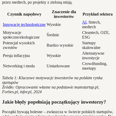
przez medtech, po projekty z zieloną misją.
Znaczenie dla
Czynnik napędowy
Przykład sektora
inwestorów
AI
, fintech,
Innowacje technologiczne
Wysokie
medtech
Motywacje
Cleantech, OZE,
Średnie
społeczne/ekologiczne
ESG
Potencjał wysokich
Startupy
Bardzo wysokie
zwrotów
skalowalne
Alternatywne
Presja inflacyjna
Wysokie
inwestycje
Crowdfunding,
Networking i moda
Umiarkowane
meetupy
Tabela 1: Kluczowe motywacje inwestorów na polskim rynku
startupów
Źródło: Opracowanie własne na podstawie mamstartup.pl,
Forbes.pl, infor.pl, 2024
Jakie błędy popełniają początkujący inwestorzy?
Początki bywają bolesne – zwłaszcza w świecie polskich startupów,