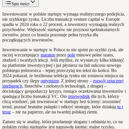
Spis treści
Inwestowanie w polskie startupy wymaga realistycznego podejścia,
nie szybkiego zysku. Liczba transakcji venture capital w Europie
spadła w 2024 roku o 22 procent, a inwestorzy wymagają realnych
przychodów. Większość startupów nie przynosi spektakularnych
zwrotów, przez co branża pozostaje pełna ryzyka dla
początkujących inwestorów.
Inwestowanie w startupy w Polsce to nie sprint po szybki zysk, ale
raczej wyczerpujący
maraton
przez
pole
minowe pełne szans,
złudzeń i twardych lekcji. Jeśli myślisz, że wystarczy kilka kliknięć
na platformie inwestycyjnej i już płyniesz na fali sukcesu nowego
polskiego jednorożca – lepiej przeczytaj ten tekst do końca. Bo
2024 pokazał, że bezlitosna selekcja rynku nie zostawia miejsca na
przypadek czy ślepy
optymizm
. Z jednej strony –
rozwój sztucznej
inteligencji
, fintechów i zielonych technologii, z drugiej –
dociskający gospodarczy kryzys, rosnące oczekiwania inwestorów i
spadająca liczba transakcji VC. Oto
przewodnik
dla tych, którzy
chcą wiedzieć, jak inwestować w startupy bez ściemy: zrozumieć
trend, poznać brutalne pułapki i odkryć strategie, które działają
tu i
teraz
– nie na papierze, ale na twardej polskiej ziemi.
Zanurz się w analizę, która przełamuje slogany i odsłania to, co na
polskim rynku startupów jest naprawdę istotne: realne ryzyko,