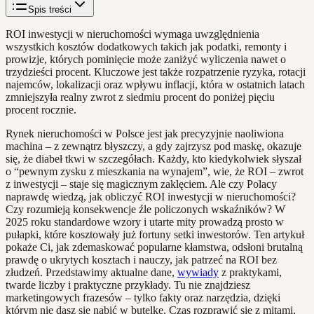
Spis treści
ROI inwestycji w nieruchomości wymaga uwzględnienia
wszystkich kosztów dodatkowych takich jak podatki, remonty i
prowizje, których pominięcie może zaniżyć wyliczenia nawet o
trzydzieści procent. Kluczowe jest także rozpatrzenie ryzyka, rotacji
najemców, lokalizacji oraz wpływu inflacji, która w ostatnich latach
zmniejszyła realny zwrot z siedmiu procent do poniżej pięciu
procent rocznie.
Rynek nieruchomości w Polsce jest jak precyzyjnie naoliwiona
machina – z zewnątrz błyszczy, a gdy zajrzysz pod maskę, okazuje
się, że diabeł tkwi w szczegółach. Każdy, kto kiedykolwiek słyszał
o “pewnym zysku z mieszkania na wynajem”, wie, że ROI – zwrot
z inwestycji – staje się magicznym zaklęciem. Ale czy Polacy
naprawdę wiedzą, jak obliczyć ROI inwestycji w nieruchomości?
Czy rozumieją konsekwencje źle policzonych wskaźników? W
2025 roku standardowe wzory i utarte mity prowadzą prosto w
pułapki, które kosztowały już fortuny setki inwestorów. Ten artykuł
pokaże Ci, jak zdemaskować popularne kłamstwa, odsłoni brutalną
prawdę o ukrytych kosztach i nauczy, jak patrzeć na ROI bez
złudzeń. Przedstawimy aktualne dane,
wywiady
z praktykami,
twarde liczby i praktyczne przykłady. Tu nie znajdziesz
marketingowych frazesów – tylko fakty oraz narzędzia, dzięki
którym nie dasz się nabić w butelkę. Czas rozprawić się z mitami,