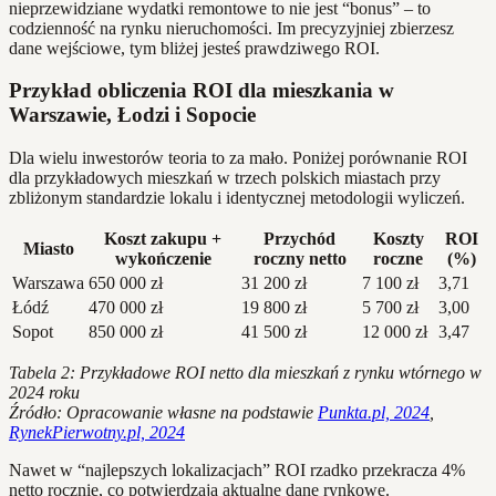
nieprzewidziane wydatki remontowe to nie jest “bonus” – to
codzienność na rynku nieruchomości. Im precyzyjniej zbierzesz
dane wejściowe, tym bliżej jesteś prawdziwego ROI.
Przykład obliczenia ROI dla mieszkania w
Warszawie, Łodzi i Sopocie
Dla wielu inwestorów teoria to za mało. Poniżej porównanie ROI
dla przykładowych mieszkań w trzech polskich miastach przy
zbliżonym standardzie lokalu i identycznej metodologii wyliczeń.
Koszt zakupu +
Przychód
Koszty
ROI
Miasto
wykończenie
roczny netto
roczne
(%)
Warszawa
650 000 zł
31 200 zł
7 100 zł
3,71
Łódź
470 000 zł
19 800 zł
5 700 zł
3,00
Sopot
850 000 zł
41 500 zł
12 000 zł
3,47
Tabela 2: Przykładowe ROI netto dla mieszkań z rynku wtórnego w
2024 roku
Źródło: Opracowanie własne na podstawie
Punkta.pl, 2024
,
RynekPierwotny.pl, 2024
Nawet w “najlepszych lokalizacjach” ROI rzadko przekracza 4%
netto rocznie, co potwierdzają aktualne dane rynkowe.