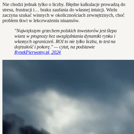
Nie chodzi jednak tylko o liczby. Błędne kalkulacje prowadzą do
stresu, frustracji i… braku zaufania do własnej intuicji. Wielu
zaczyna szukać winnych w okolicznościach zewnętrznych, choć
problem tkwi w lekceważeniu niuansów.
"Największym grzechem polskich inwestorów jest ślepa
wiara w prognozy bez uwzględniania dynamiki rynku i
własnych ograniczeń. ROI to nie tylko liczba, to test na
dojrzałość i pokorę." — cytat, na podstawie
RynekPierwotny.pl, 2024