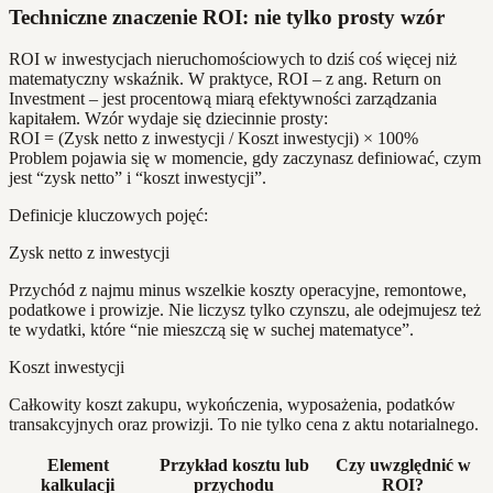
Techniczne znaczenie ROI: nie tylko prosty wzór
ROI w inwestycjach nieruchomościowych to dziś coś więcej niż
matematyczny wskaźnik. W praktyce, ROI – z ang. Return on
Investment – jest procentową miarą efektywności zarządzania
kapitałem. Wzór wydaje się dziecinnie prosty:
ROI = (Zysk netto z inwestycji / Koszt inwestycji) × 100%
Problem pojawia się w momencie, gdy zaczynasz definiować, czym
jest “zysk netto” i “koszt inwestycji”.
Definicje kluczowych pojęć:
Zysk netto z inwestycji
Przychód z najmu minus wszelkie koszty operacyjne, remontowe,
podatkowe i prowizje. Nie liczysz tylko czynszu, ale odejmujesz też
te wydatki, które “nie mieszczą się w suchej matematyce”.
Koszt inwestycji
Całkowity koszt zakupu, wykończenia, wyposażenia, podatków
transakcyjnych oraz prowizji. To nie tylko cena z aktu notarialnego.
Element
Przykład kosztu lub
Czy uwzględnić w
kalkulacji
przychodu
ROI?