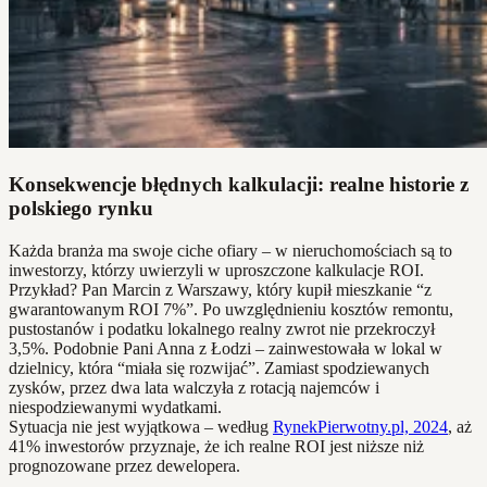
Konsekwencje błędnych kalkulacji: realne historie z
polskiego rynku
Każda branża ma swoje ciche ofiary – w nieruchomościach są to
inwestorzy, którzy uwierzyli w uproszczone kalkulacje ROI.
Przykład? Pan Marcin z Warszawy, który kupił mieszkanie “z
gwarantowanym ROI 7%”. Po uwzględnieniu kosztów remontu,
pustostanów i podatku lokalnego realny zwrot nie przekroczył
3,5%. Podobnie Pani Anna z Łodzi – zainwestowała w lokal w
dzielnicy, która “miała się rozwijać”. Zamiast spodziewanych
zysków, przez dwa lata walczyła z rotacją najemców i
niespodziewanymi wydatkami.
Sytuacja nie jest wyjątkowa – według
RynekPierwotny.pl, 2024
, aż
41% inwestorów przyznaje, że ich realne ROI jest niższe niż
prognozowane przez dewelopera.