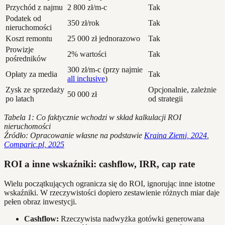
Przychód z najmu
2 800 zł/m-c
Tak
Podatek od
350 zł/rok
Tak
nieruchomości
Koszt remontu
25 000 zł jednorazowo
Tak
Prowizje
2% wartości
Tak
pośredników
300 zł/m-c (przy najmie
Opłaty za media
Tak
all inclusive
)
Zysk ze sprzedaży
Opcjonalnie, zależnie
50 000 zł
po latach
od strategii
Tabela 1: Co faktycznie wchodzi w skład kalkulacji ROI
nieruchomości
Źródło: Opracowanie własne na podstawie
Kraina Ziemi, 2024
,
Comparic.pl, 2025
ROI a inne wskaźniki: cashflow, IRR, cap rate
Wielu początkujących ogranicza się do ROI, ignorując inne istotne
wskaźniki. W rzeczywistości dopiero zestawienie różnych miar daje
pełen obraz inwestycji.
Cashflow:
Rzeczywista nadwyżka gotówki generowana