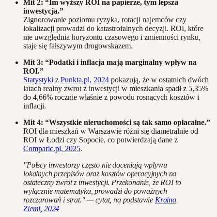
Mit 2: “Im wyższy ROI na papierze, tym lepsza
inwestycja.”
Zignorowanie poziomu ryzyka, rotacji najemców czy
lokalizacji prowadzi do katastrofalnych decyzji. ROI, które
nie uwzględnia horyzontu czasowego i zmienności rynku,
staje się fałszywym drogowskazem.
Mit 3: “Podatki i inflacja mają marginalny wpływ na
ROI.”
Statystyki
z
Punkta.pl, 2024
pokazują, że w ostatnich dwóch
latach realny zwrot z inwestycji w mieszkania spadł z 5,35%
do 4,66% rocznie właśnie z powodu rosnących kosztów i
inflacji.
Mit 4: “Wszystkie nieruchomości są tak samo opłacalne.”
ROI dla mieszkań w Warszawie różni się diametralnie od
ROI w Łodzi czy Sopocie, co potwierdzają dane z
Comparic.pl, 2025
.
"Polscy inwestorzy często nie doceniają wpływu
lokalnych przepisów oraz kosztów operacyjnych na
ostateczny zwrot z inwestycji. Przekonanie, że ROI to
wyłącznie matematyka, prowadzi do poważnych
rozczarowań i strat." — cytat, na podstawie
Kraina
Ziemi, 2024