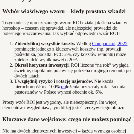
Wybór właściwego wzoru – kiedy prostota szkodzi
Trzymanie się uproszczonego wzoru ROI działa jak ślepa wiara w
horoskop – czasem się sprawdzi, ale najczęściej prowadzi do
bolesnego rozczarowania. Jak wybrać odpowiedni wzór ROI?
Zidentyfikuj wszystkie koszty.
Według
Comparic.pl, 2025
,
pominięcie jednego z kluczowych kosztów (np. prowizji
pośrednika, podatku PCC 2%, czy kosztów remontu) może
zniekształcić wynik nawet o 20%.
Określ horyzont inwestycji.
ROI liczone “na rok” wygląda
świetnie, dopóki nie pojawi się potrzeba drogiego remontu po
dwóch latach.
Uwzględnij ryzyko i rotację najemców.
Nie każda
nieruchomość ma 100%
ob
łożenia przez cały rok – średnia
pustostanów w Polsce wynosi obecnie ok. 6%.
Prosty wzór ROI jest wygodny, ale niebezpieczny. Im więcej
elementów uwzględniasz, tym bliżej jesteś rzeczywistego obrazu.
Kluczowe dane wejściowe: czego nie możesz pominąć
Nie ma dwóch identycznych inwestycji – każda wymaga osobnej