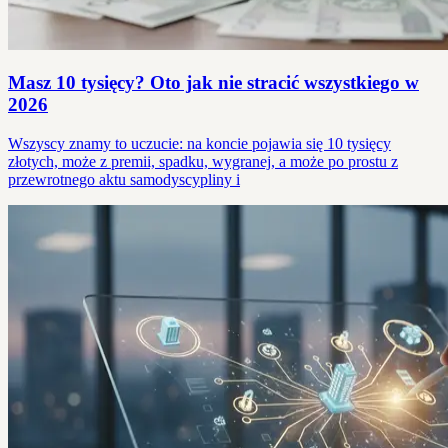
Masz 10 tysięcy? Oto jak nie stracić wszystkiego w
2026
Wszyscy znamy to uczucie: na koncie pojawia się 10 tysięcy
złotych, może z premii, spadku, wygranej, a może po prostu z
przewrotnego aktu samodyscypliny i