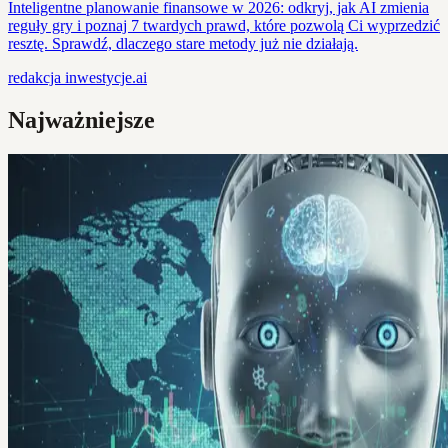
Inteligentne planowanie finansowe w 2026: odkryj, jak AI zmienia
reguły gry i poznaj 7 twardych prawd, które pozwolą Ci wyprzedzić
resztę. Sprawdź, dlaczego stare metody już nie działają.
redakcja
inwestycje.ai
Najważniejsze