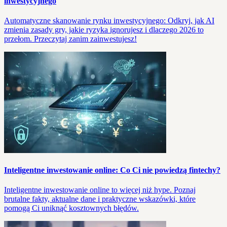
inwestycyjnego
Automatyczne skanowanie rynku inwestycyjnego: Odkryj, jak AI
zmienia zasady gry, jakie ryzyka ignorujesz i dlaczego 2026 to
przełom. Przeczytaj zanim zainwestujesz!
Inteligentne inwestowanie online: Co Ci nie powiedzą fintechy?
Inteligentne inwestowanie online to więcej niż hype. Poznaj
brutalne fakty, aktualne dane i praktyczne wskazówki, które
pomogą Ci uniknąć kosztownych błędów.