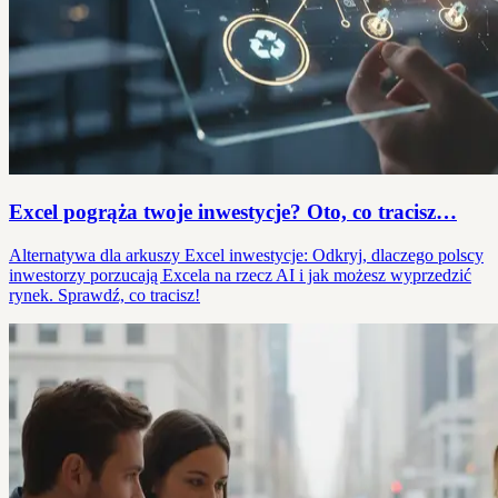
Excel pogrąża twoje inwestycje? Oto, co tracisz…
Alternatywa dla arkuszy Excel inwestycje: Odkryj, dlaczego polscy
inwestorzy porzucają Excela na rzecz AI i jak możesz wyprzedzić
rynek. Sprawdź, co tracisz!