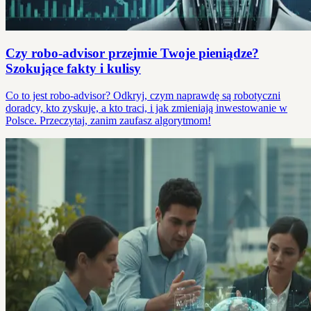
Czy robo-advisor przejmie Twoje pieniądze?
Szokujące fakty i kulisy
Co to jest robo-advisor? Odkryj, czym naprawdę są robotyczni
doradcy, kto zyskuje, a kto traci, i jak zmieniają inwestowanie w
Polsce. Przeczytaj, zanim zaufasz algorytmom!