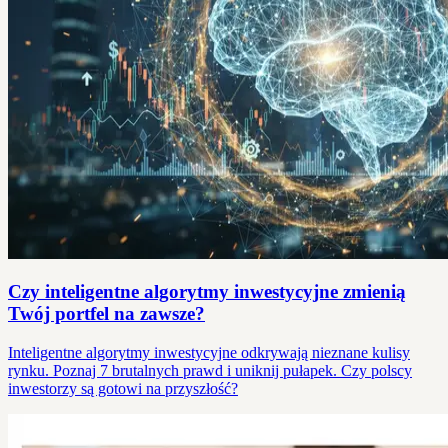
Czy inteligentne algorytmy inwestycyjne zmienią
Twój portfel na zawsze?
Inteligentne algorytmy inwestycyjne odkrywają nieznane kulisy
rynku. Poznaj 7 brutalnych prawd i uniknij pułapek. Czy polscy
inwestorzy są gotowi na przyszłość?