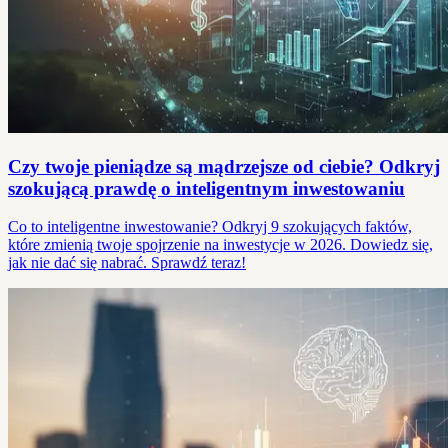
Czy twoje pieniądze są mądrzejsze od ciebie? Odkryj
szokującą prawdę o inteligentnym inwestowaniu
Co to inteligentne inwestowanie? Odkryj 9 szokujących faktów,
które zmienią twoje spojrzenie na inwestycje w 2026. Dowiedz się,
jak nie dać się nabrać. Sprawdź teraz!