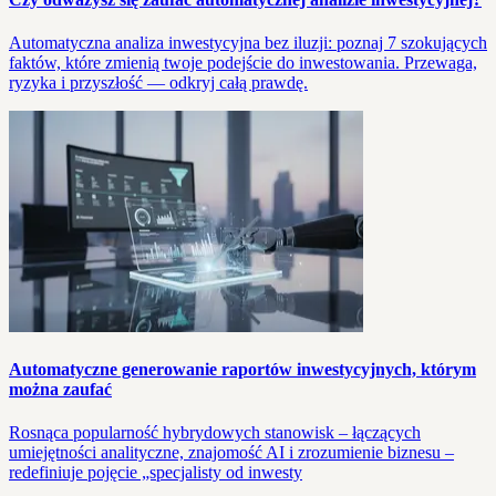
Automatyczna analiza inwestycyjna bez iluzji: poznaj 7 szokujących
faktów, które zmienią twoje podejście do inwestowania. Przewaga,
ryzyka i przyszłość — odkryj całą prawdę.
Automatyczne generowanie raportów inwestycyjnych, którym
można zaufać
Rosnąca popularność hybrydowych stanowisk – łączących
umiejętności analityczne, znajomość AI i zrozumienie biznesu –
redefiniuje pojęcie „specjalisty od inwesty