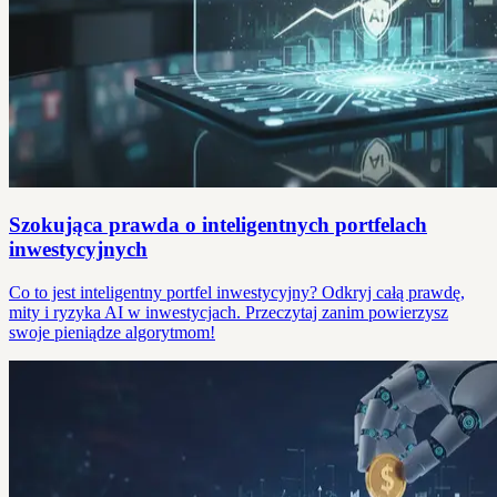
Szokująca prawda o inteligentnych portfelach
inwestycyjnych
Co to jest inteligentny portfel inwestycyjny? Odkryj całą prawdę,
mity i ryzyka AI w inwestycjach. Przeczytaj zanim powierzysz
swoje pieniądze algorytmom!