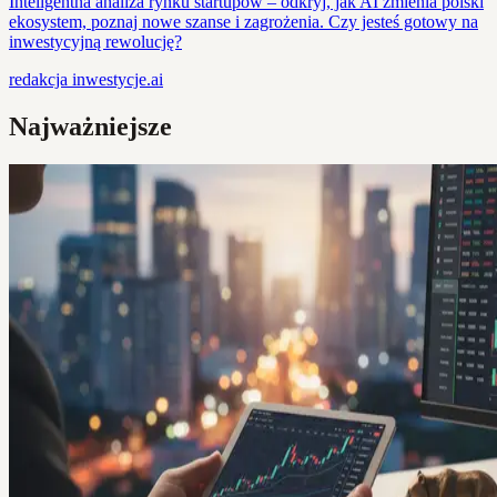
Inteligentna analiza rynku startupów – odkryj, jak AI zmienia polski
ekosystem, poznaj nowe szanse i zagrożenia. Czy jesteś gotowy na
inwestycyjną rewolucję?
redakcja
inwestycje.ai
Najważniejsze