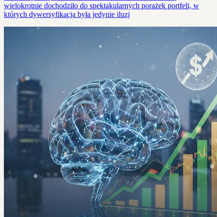
wielokrotnie dochodziło do spektakularnych porażek portfeli, w
których dywersyfikacja była jedynie iluzj