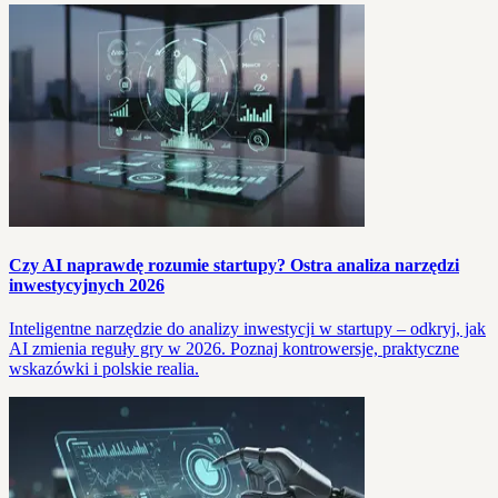
Czy AI naprawdę rozumie startupy? Ostra analiza narzędzi
inwestycyjnych 2026
Inteligentne narzędzie do analizy inwestycji w startupy – odkryj, jak
AI zmienia reguły gry w 2026. Poznaj kontrowersje, praktyczne
wskazówki i polskie realia.