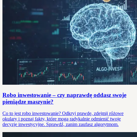
Robo inwestowanie – czy naprawdę oddasz swoje
pieniądze maszynie?
Co to jest robo inwestowanie? Odkryj prawdę, zdejmij różowe
okulary i poznaj fakty, które mogą radykalnie odmienić twoje
decyzje inwestycyjne. Sprawdź, zanim zaufasz algorytmom.