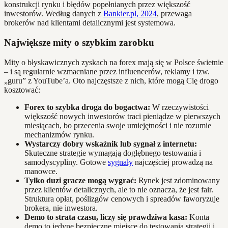
konstrukcji rynku i błędów popełnianych przez większość
inwestorów. Według danych z
Bankier.pl, 2024
, przewaga
brokerów nad klientami detalicznymi jest systemowa.
Największe mity o szybkim zarobku
Mity o błyskawicznych zyskach na forex mają się w Polsce świetnie
– i są regularnie wzmacniane przez influencerów, reklamy i tzw.
„guru” z YouTube’a. Oto najczęstsze z nich, które mogą Cię drogo
kosztować:
Forex to szybka droga do bogactwa:
W rzeczywistości
większość nowych inwestorów traci pieniądze w pierwszych
miesiącach, bo przecenia swoje umiejętności i nie rozumie
mechanizmów rynku.
Wystarczy dobry wskaźnik lub sygnał z internetu:
Skuteczne strategie wymagają dogłębnego testowania i
samodyscypliny. Gotowe
sygnały
najczęściej prowadzą na
manowce.
Tylko duzi gracze mogą wygrać:
Rynek jest zdominowany
przez klientów detalicznych, ale to nie oznacza, że jest fair.
Struktura opłat, poślizgów cenowych i spreadów faworyzuje
brokera, nie inwestora.
Demo to strata czasu, liczy się prawdziwa kasa:
Konta
demo to jedyne bezpieczne miejsce do testowania strategii i