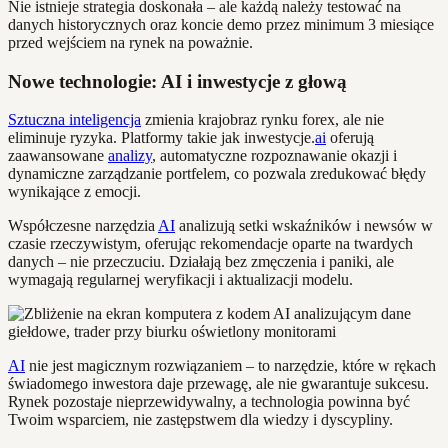
Nie istnieje strategia doskonała – ale każdą należy testować na
danych historycznych oraz koncie demo przez minimum 3 miesiące
przed wejściem na rynek na poważnie.
Nowe technologie: AI i inwestycje z głową
Sztuczna inteligencja
zmienia krajobraz rynku forex, ale nie
eliminuje ryzyka. Platformy takie jak inwestycje.
ai
oferują
zaawansowane
analizy
, automatyczne rozpoznawanie okazji i
dynamiczne zarządzanie portfelem, co pozwala zredukować błędy
wynikające z emocji.
Współczesne narzędzia
AI
analizują setki wskaźników i newsów w
czasie rzeczywistym, oferując rekomendacje oparte na twardych
danych – nie przeczuciu. Działają bez zmęczenia i paniki, ale
wymagają regularnej weryfikacji i aktualizacji modelu.
AI
nie jest magicznym rozwiązaniem – to narzędzie, które w rękach
świadomego inwestora daje przewagę, ale nie gwarantuje sukcesu.
Rynek pozostaje nieprzewidywalny, a technologia powinna być
Twoim wsparciem, nie zastępstwem dla wiedzy i dyscypliny.