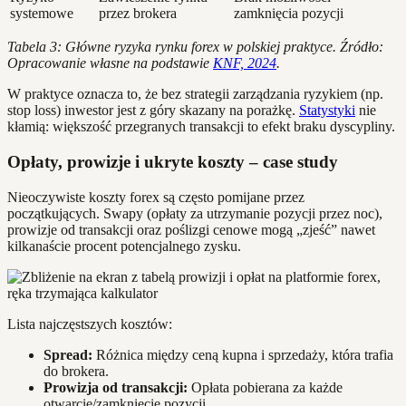
systemowe
przez brokera
zamknięcia pozycji
Tabela 3: Główne ryzyka rynku forex w polskiej praktyce. Źródło:
Opracowanie własne na podstawie
KNF, 2024
.
W praktyce oznacza to, że bez strategii zarządzania ryzykiem (np.
stop loss) inwestor jest z góry skazany na porażkę.
Statystyki
nie
kłamią: większość przegranych transakcji to efekt braku dyscypliny.
Opłaty, prowizje i ukryte koszty – case study
Nieoczywiste koszty forex są często pomijane przez
początkujących. Swapy (opłaty za utrzymanie pozycji przez noc),
prowizje od transakcji oraz poślizgi cenowe mogą „zjeść” nawet
kilkanaście procent potencjalnego zysku.
Lista najczęstszych kosztów:
Spread:
Różnica między ceną kupna i sprzedaży, która trafia
do brokera.
Prowizja od transakcji:
Opłata pobierana za każde
otwarcie/zamknięcie pozycji.