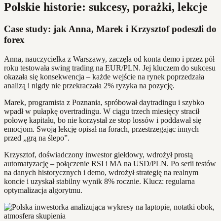
Polskie historie: sukcesy, porażki, lekcje
Case study: jak Anna, Marek i Krzysztof podeszli do
forex
Anna, nauczycielka z Warszawy, zaczęła od konta demo i przez pół
roku testowała swing trading na EUR/PLN. Jej kluczem do sukcesu
okazała się konsekwencja – każde wejście na rynek poprzedzała
analizą i nigdy nie przekraczała 2% ryzyka na pozycję.
Marek, programista z Poznania, spróbował daytradingu i szybko
wpadł w pułapkę overtradingu. W ciągu trzech miesięcy stracił
połowę kapitału, bo nie korzystał ze stop lossów i poddawał się
emocjom. Swoją lekcję opisał na forach, przestrzegając innych
przed „grą na ślepo”.
Krzysztof, doświadczony inwestor giełdowy, wdrożył prostą
automatyzację – połączenie RSI i MA na USD/PLN. Po serii testów
na danych historycznych i demo, wdrożył strategię na realnym
koncie i uzyskał stabilny wynik 8% rocznie. Klucz: regularna
optymalizacja algorytmu.