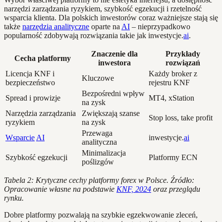
narzędzi zarządzania ryzykiem, szybkość egzekucji i rzetelność
wsparcia klienta. Dla polskich inwestorów coraz ważniejsze stają się
także
narzędzia analityczne
oparte na
AI
– nieprzypadkowo
popularność zdobywają rozwiązania takie jak inwestycje.
ai
.
Znaczenie dla
Przykłady
Cecha platformy
inwestora
rozwiązań
Licencja KNF i
Każdy broker z
Kluczowe
bezpieczeństwo
rejestru KNF
Bezpośredni wpływ
Spread i prowizje
MT4, xStation
na zysk
Narzędzia zarządzania
Zwiększają szanse
Stop loss, take profit
ryzykiem
na zysk
Przewaga
Wsparcie
AI
inwestycje.
ai
analityczna
Minimalizacja
Szybkość egzekucji
Platformy ECN
poślizgów
Tabela 2: Krytyczne cechy platformy forex w Polsce. Źródło:
Opracowanie własne na podstawie
KNF, 2024
oraz przeglądu
rynku.
Dobre platformy pozwalają na szybkie egzekwowanie zleceń,