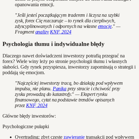
opanowania emocji.
"Jeśli jesteś początkującym traderem i liczysz na szybki
zysk, forex Cię rozczaruje – to rynek dla cierpliwych,
zdyscyplinowanych i odpornych na własne
emocje
." —
Fragment
analizy
KNF, 2024
Psychologia tłumu i indywidualne błędy
Dlaczego nawet doświadczeni inwestorzy potrafią przegrać na
forex? Wiele winy leży po stronie psychologii tłumu i własnych
słabości. Gdy rynek przyspiesza, inwestorzy zapominają o strategii i
poddają się emocjom.
"Najczęściej inwestorzy tracą, bo działają pod wpływem
impulsu, nie planu.
Panika
przy stracie i chciwość przy
zysku prowadzą do katastrofy." — Ekspert rynku
finansowego, cytat na podstawie trendów opisanych
przez
KNF, 2024
Główne błędy inwestorów:
Psychologiczne pułapki
Overtrading: zbyt częste
zawieranie
transakcji pod wpływem