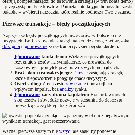
oferują komplet narzędzi do testowania strategii (w tym konta demo)
i przejrzystą politykę kosztów. Pamiętaj: atrakcyjne bonusy to często
pułapka – wybieraj narzędzia, które realnie podnoszą Twoje szanse.
Pierwsze transakcje – błędy początkujących
Najczęstsze błędy początkujących inwestorów w Polsce to nie
przypadek. Brak testowania strategii na koncie demo, zbyt wysoka
dźwignia
i
ignorowanie
zarządzania ryzykiem są standardem.
Ignorowanie
konta demo:
Większość początkujących
rezygnuje z testów na symulatorze, co prowadzi do
kosztownych pomyłek przy prawdziwych pieniądzach.
Brak planu transakcyjnego:
Emocje
zastępują strategię, a
każde niepowodzenie potęguje chaos decyzyjny.
Overtrading:
Zbyt częste
zawieranie
transakcji pod
wpływem impulsu, bez
analizy
rynku.
Ignorowanie
zarządzania kapitałem:
Brak ustawionych
stop lossów i zbyt duże pozycje w stosunku do depozytu
prowadzą do szybkiej utraty środków.
Ważne: pierwsze straty to nie
wstyd
, ale znak, by ponownie