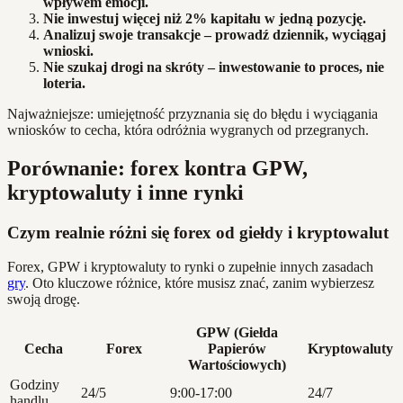
wpływem emocji.
Nie inwestuj więcej niż 2% kapitału w jedną pozycję.
Analizuj swoje transakcje – prowadź dziennik, wyciągaj
wnioski.
Nie szukaj drogi na skróty – inwestowanie to proces, nie
loteria.
Najważniejsze: umiejętność przyznania się do błędu i wyciągania
wniosków to cecha, która odróżnia wygranych od przegranych.
Porównanie: forex kontra GPW,
kryptowaluty i inne rynki
Czym realnie różni się forex od giełdy i kryptowalut
Forex, GPW i kryptowaluty to rynki o zupełnie innych zasadach
gry
. Oto kluczowe różnice, które musisz znać, zanim wybierzesz
swoją drogę.
GPW (Giełda
Cecha
Forex
Papierów
Kryptowaluty
Wartościowych)
Godziny
24/5
9:00-17:00
24/7
handlu