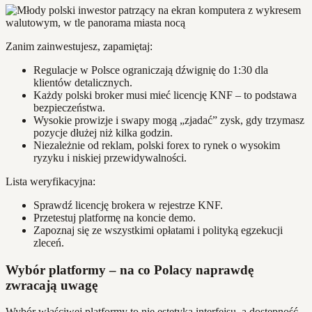
Zanim zainwestujesz, zapamiętaj:
Regulacje w Polsce ograniczają dźwignię do 1:30 dla
klientów detalicznych.
Każdy polski broker musi mieć licencję KNF – to podstawa
bezpieczeństwa.
Wysokie prowizje i swapy mogą „zjadać” zysk, gdy trzymasz
pozycje dłużej niż kilka godzin.
Niezależnie od reklam, polski forex to rynek o wysokim
ryzyku i niskiej przewidywalności.
Lista weryfikacyjna:
Sprawdź licencję brokera w rejestrze KNF.
Przetestuj platformę na koncie demo.
Zapoznaj się ze wszystkimi opłatami i polityką egzekucji
zleceń.
Wybór platformy – na co Polacy naprawdę
zwracają uwagę
Wybór właściwej platformy to nie estetyka interfejsu, a dostępność