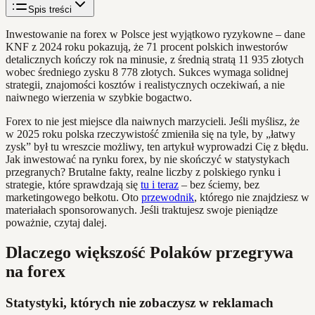
Spis treści
Inwestowanie na forex w Polsce jest wyjątkowo ryzykowne – dane
KNF z 2024 roku pokazują, że 71 procent polskich inwestorów
detalicznych kończy rok na minusie, z średnią stratą 11 935 złotych
wobec średniego zysku 8 778 złotych. Sukces wymaga solidnej
strategii, znajomości kosztów i realistycznych oczekiwań, a nie
naiwnego wierzenia w szybkie bogactwo.
Forex to nie jest miejsce dla naiwnych marzycieli. Jeśli myślisz, że
w 2025 roku polska rzeczywistość zmieniła się na tyle, by „łatwy
zysk” był tu wreszcie możliwy, ten artykuł wyprowadzi Cię z błędu.
Jak inwestować na rynku forex, by nie skończyć w statystykach
przegranych? Brutalne fakty, realne liczby z polskiego rynku i
strategie, które sprawdzają się
tu i teraz
– bez ściemy, bez
marketingowego bełkotu. Oto
przewodnik
, którego nie znajdziesz w
materiałach sponsorowanych. Jeśli traktujesz swoje pieniądze
poważnie, czytaj dalej.
Dlaczego większość Polaków przegrywa
na forex
Statystyki, których nie zobaczysz w reklamach