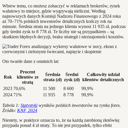
Wbrew temu, co możesz zobaczyć w reklamach brokerów, rynek
walutowy to miejsce, gdzie wygrywają nieliczni. Według
najnowszych danych Komisji Nadzoru Finansowego z 2024 roku
aż 70–71% polskich inwestorów detalicznych kończy rok na
minusie. Średnia strata na jednego klienta wynosi 11 935 zł, podczas
gdy średni zysk to 8 778 zł. Te liczby nie są przypadkiem – są
skutkiem błędnych decyzji, braku strategii i nieznajomości kosztów.
Oto twarde dane z ostatnich lat:
Procent
Średnia
Średni
Całkowity udział
Rok
klientów ze
strata (zł)
zysk (zł)
klientów detalicznych
stratą
2023
70,6%
11 500
8 600
99,9%
2024
71%
11 935
8 778
99,9%
Tabela 1:
Statystyki
wyników polskich inwestorów na rynku forex.
Źródło:
KNF, 2024
Niestety, w praktyce oznacza to, że na każdą zarobioną złotówkę
przypada ponad 4 zł straty. To nie jest przypadek, tylko efekt