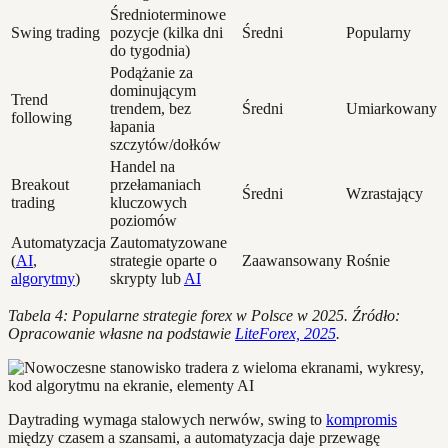
Średnioterminowe
Swing trading
pozycje (kilka dni
Średni
Popularny
do tygodnia)
Podążanie za
dominującym
Trend
trendem, bez
Średni
Umiarkowany
following
łapania
szczytów/dołków
Handel na
Breakout
przełamaniach
Średni
Wzrastający
trading
kluczowych
poziomów
Automatyzacja
Zautomatyzowane
(
AI
,
strategie oparte o
Zaawansowany
Rośnie
algorytmy
)
skrypty lub
AI
Tabela 4: Popularne strategie forex w Polsce w 2025. Źródło:
Opracowanie własne na podstawie
LiteForex, 2025
.
Daytrading wymaga stalowych nerwów, swing to
kompromis
między czasem a szansami, a automatyzacja daje przewagę