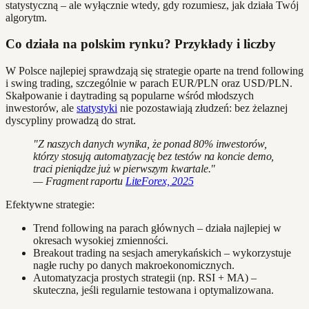
statystyczną – ale wyłącznie wtedy, gdy rozumiesz, jak działa Twój
algorytm.
Co działa na polskim rynku? Przykłady i liczby
W Polsce najlepiej sprawdzają się strategie oparte na trend following
i swing trading, szczególnie w parach EUR/PLN oraz USD/PLN.
Skałpowanie i daytrading są popularne wśród młodszych
inwestorów, ale
statystyki
nie pozostawiają złudzeń: bez żelaznej
dyscypliny prowadzą do strat.
"Z naszych danych wynika, że ponad 80% inwestorów,
którzy stosują automatyzację bez testów na koncie demo,
traci pieniądze już w pierwszym kwartale."
— Fragment raportu
LiteForex, 2025
Efektywne strategie:
Trend following na parach głównych – działa najlepiej w
okresach wysokiej zmienności.
Breakout trading na sesjach amerykańskich – wykorzystuje
nagłe ruchy po danych makroekonomicznych.
Automatyzacja prostych strategii (np. RSI + MA) –
skuteczna, jeśli regularnie testowana i optymalizowana.