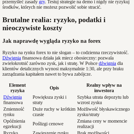
przemyśleć zasady
gry
. Testuj strategie na demo i nigdy nie ryzykuj
środków, których nie możesz pozwolić sobie stracić.
Brutalne realia: ryzyko, podatki i
nieoczywiste koszty
Jak naprawdę wygląda ryzyko na forex
Ryzyko na rynku forex to nie slogan – to codzienna rzeczywistość.
Dźwignia
finansowa działa jak miecz obosieczny: pozwala
zwielokrotnić zarówno zysk, jak i stratę. W Polsce
dźwignia
dla
klientów detalicznych wynosi maksymalnie 1:30, ale przy braku
zarządzania kapitałem nawet to bywa zabójcze.
Element
Realny wpływ na
Opis
ryzyka
inwestora
Dźwignia
Powiększa zyski i
Szybka utrata depozytu lub
finansowa
straty
wzrost zysku
Zmienność
Duże ruchy w krótkim
Możliwość błyskawicznego
rynku
czasie
zysku/straty
Opóźnienia
Zmiana ceny w momencie
Poślizgi cenowe
egzekucji
realizacji
Ryzyko
Zawieszenie rynku
Brak możliwości