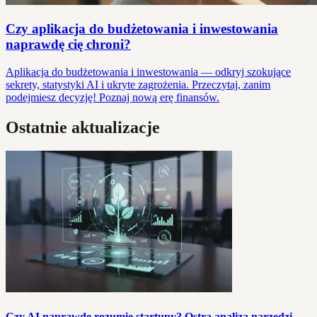
Czy aplikacja do budżetowania i inwestowania
naprawdę cię chroni?
Aplikacja do budżetowania i inwestowania — odkryj szokujące
sekrety, statystyki AI i ukryte zagrożenia. Przeczytaj, zanim
podejmiesz decyzję! Poznaj nową erę finansów.
Ostatnie aktualizacje
Czy AI naprawdę rozumie startupy? Ostra analiza narzędzi