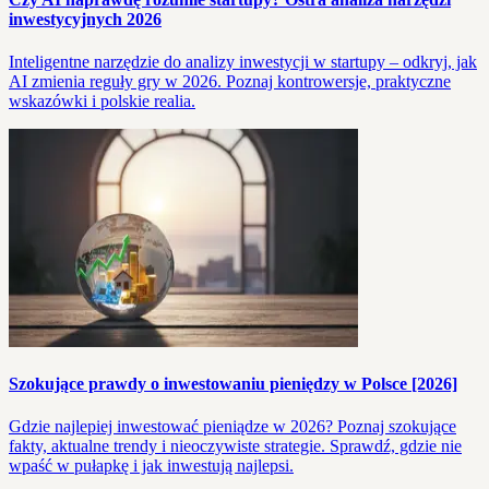
inwestycyjnych 2026
Inteligentne narzędzie do analizy inwestycji w startupy – odkryj, jak
AI zmienia reguły gry w 2026. Poznaj kontrowersje, praktyczne
wskazówki i polskie realia.
Szokujące prawdy o inwestowaniu pieniędzy w Polsce [2026]
Gdzie najlepiej inwestować pieniądze w 2026? Poznaj szokujące
fakty, aktualne trendy i nieoczywiste strategie. Sprawdź, gdzie nie
wpaść w pułapkę i jak inwestują najlepsi.