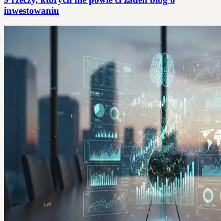
inwestowaniu