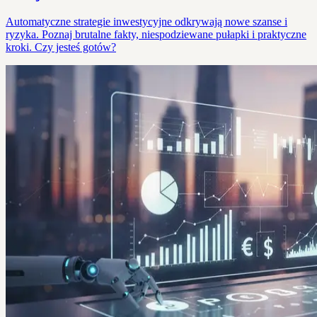
Automatyczne strategie inwestycyjne odkrywają nowe szanse i
ryzyka. Poznaj brutalne fakty, niespodziewane pułapki i praktyczne
kroki. Czy jesteś gotów?