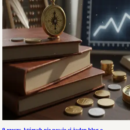
9 rzeczy, których nie powie ci żaden blog o