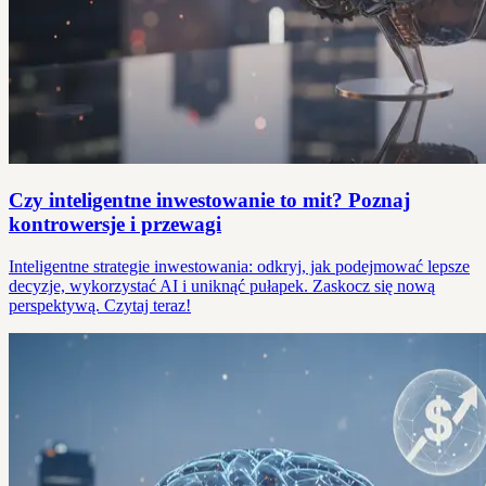
Czy inteligentne inwestowanie to mit? Poznaj
kontrowersje i przewagi
Inteligentne strategie inwestowania: odkryj, jak podejmować lepsze
decyzje, wykorzystać AI i uniknąć pułapek. Zaskocz się nową
perspektywą. Czytaj teraz!