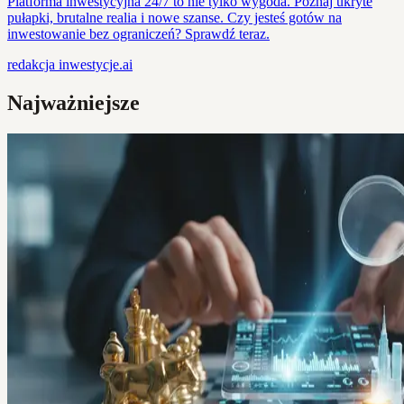
Platforma inwestycyjna 24/7 to nie tylko wygoda. Poznaj ukryte
pułapki, brutalne realia i nowe szanse. Czy jesteś gotów na
inwestowanie bez ograniczeń? Sprawdź teraz.
redakcja
inwestycje.ai
Najważniejsze