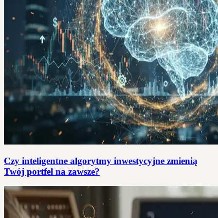
Czy inteligentne algorytmy inwestycyjne zmienią
Twój portfel na zawsze?