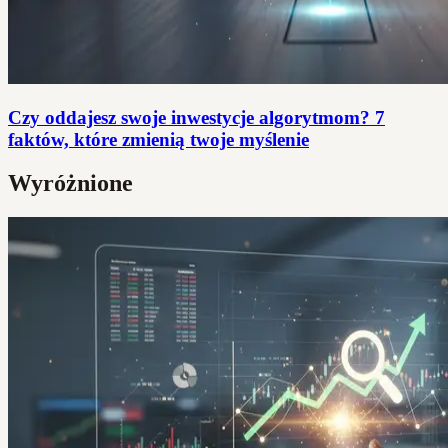
Czy oddajesz swoje inwestycje algorytmom? 7
faktów, które zmienią twoje myślenie
Wyróżnione