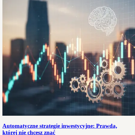
Automatyczne strategie inwestycyjne: Prawda,
której nie chcesz znać