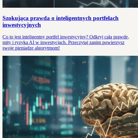
Szokująca prawda o inteligentnych portfelach
inwestycyjnych
Co to jest inteligentny portfel inwestycyjny? Odkryj całą prawdę,
mity i ryzyka AI w inwestycjach. Przeczytaj zanim powierzysz
swoje pieniądze algorytmom!