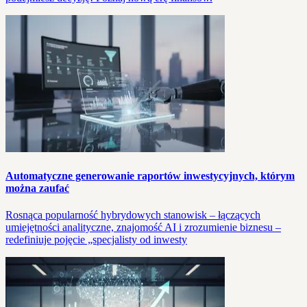
Automatyczne generowanie raportów inwestycyjnych, którym
można zaufać
Rosnąca popularność hybrydowych stanowisk – łączących
umiejętności analityczne, znajomość AI i zrozumienie biznesu –
redefiniuje pojęcie „specjalisty od inwesty