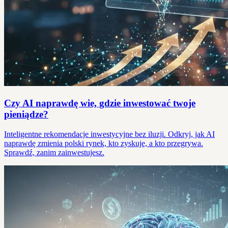
Czy AI naprawdę wie, gdzie inwestować twoje
pieniądze?
Inteligentne rekomendacje inwestycyjne bez iluzji. Odkryj, jak AI
naprawdę zmienia polski rynek, kto zyskuje, a kto przegrywa.
Sprawdź, zanim zainwestujesz.