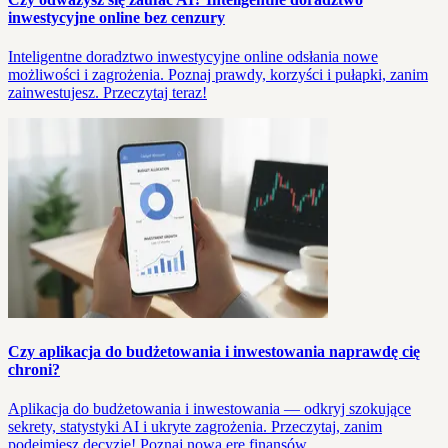
inwestycyjne online bez cenzury
Inteligentne doradztwo inwestycyjne online odsłania nowe
możliwości i zagrożenia. Poznaj prawdy, korzyści i pułapki, zanim
zainwestujesz. Przeczytaj teraz!
Czy aplikacja do budżetowania i inwestowania naprawdę cię
chroni?
Aplikacja do budżetowania i inwestowania — odkryj szokujące
sekrety, statystyki AI i ukryte zagrożenia. Przeczytaj, zanim
podejmiesz decyzję! Poznaj nową erę finansów.