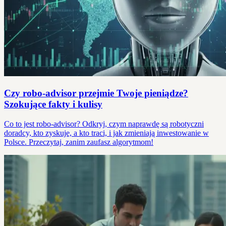
Czy robo-advisor przejmie Twoje pieniądze?
Szokujące fakty i kulisy
Co to jest robo-advisor? Odkryj, czym naprawdę są robotyczni
doradcy, kto zyskuje, a kto traci, i jak zmieniają inwestowanie w
Polsce. Przeczytaj, zanim zaufasz algorytmom!