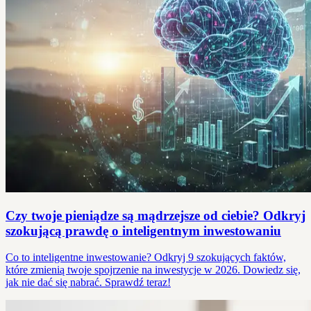
Czy twoje pieniądze są mądrzejsze od ciebie? Odkryj
szokującą prawdę o inteligentnym inwestowaniu
Co to inteligentne inwestowanie? Odkryj 9 szokujących faktów,
które zmienią twoje spojrzenie na inwestycje w 2026. Dowiedz się,
jak nie dać się nabrać. Sprawdź teraz!