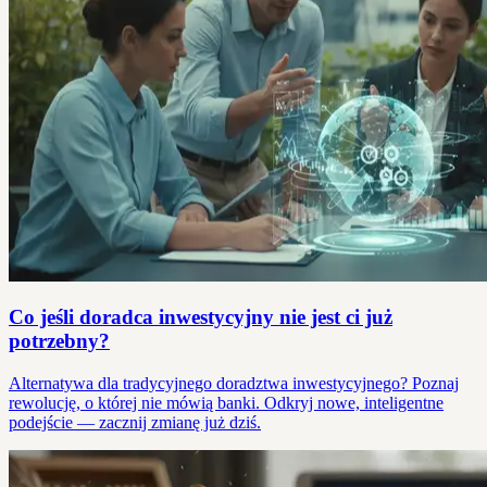
Co jeśli doradca inwestycyjny nie jest ci już
potrzebny?
Alternatywa dla tradycyjnego doradztwa inwestycyjnego? Poznaj
rewolucję, o której nie mówią banki. Odkryj nowe, inteligentne
podejście — zacznij zmianę już dziś.