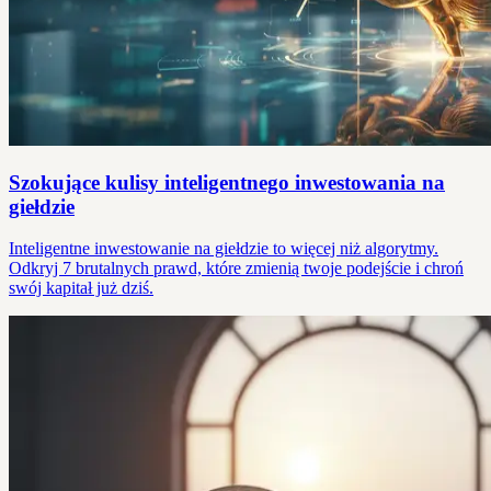
Szokujące kulisy inteligentnego inwestowania na
giełdzie
Inteligentne inwestowanie na giełdzie to więcej niż algorytmy.
Odkryj 7 brutalnych prawd, które zmienią twoje podejście i chroń
swój kapitał już dziś.