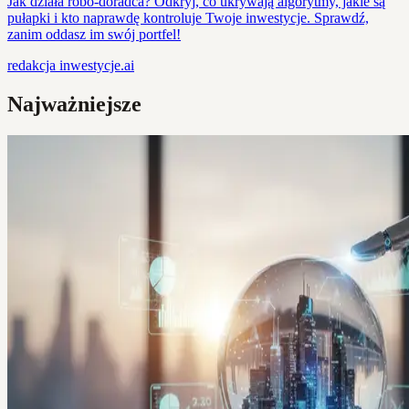
Jak działa robo-doradca? Odkryj, co ukrywają algorytmy, jakie są
pułapki i kto naprawdę kontroluje Twoje inwestycje. Sprawdź,
zanim oddasz im swój portfel!
redakcja
inwestycje.ai
Najważniejsze