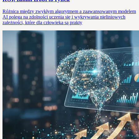
Różnica między zwykłym algorytmem a zaawansowanym modelem
AI polega na zdolności uczenia się i wykrywania nieliniowych
zależności, które dla człowieka są prakty