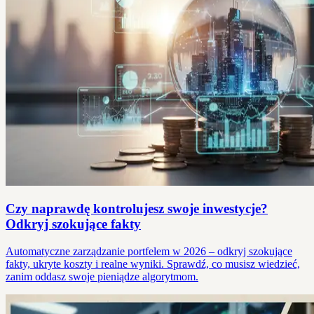
Czy naprawdę kontrolujesz swoje inwestycje?
Odkryj szokujące fakty
Automatyczne zarządzanie portfelem w 2026 – odkryj szokujące
fakty, ukryte koszty i realne wyniki. Sprawdź, co musisz wiedzieć,
zanim oddasz swoje pieniądze algorytmom.