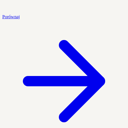
Porównaj