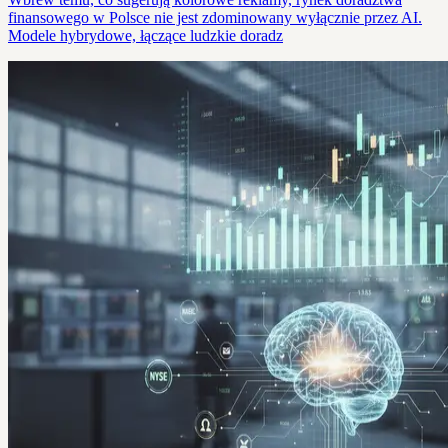
finansowego w Polsce nie jest zdominowany wyłącznie przez AI.
Modele hybrydowe, łączące ludzkie doradz