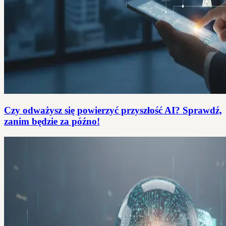
Czy odważysz się powierzyć przyszłość AI? Sprawdź,
zanim będzie za późno!