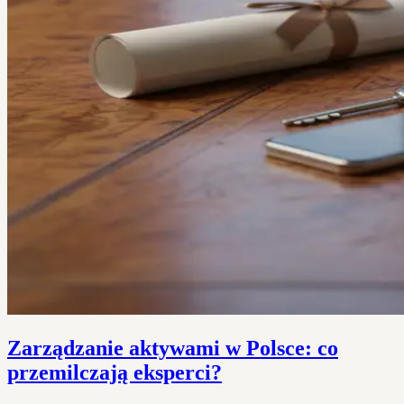
Zarządzanie aktywami w Polsce: co
przemilczają eksperci?