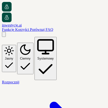
inwestycje.ai
Funkcje
Korzyści
Porównaj
FAQ
Jasny
Ciemny
Systemowy
Rozpocznij