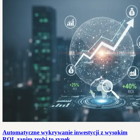
Automatyczne wykrywanie inwestycji z wysokim
ROI, zanim zrobi to rynek