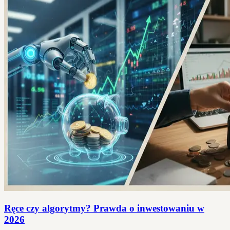
Ręce czy algorytmy? Prawda o inwestowaniu w
2026