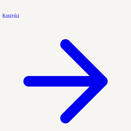
Korzyści