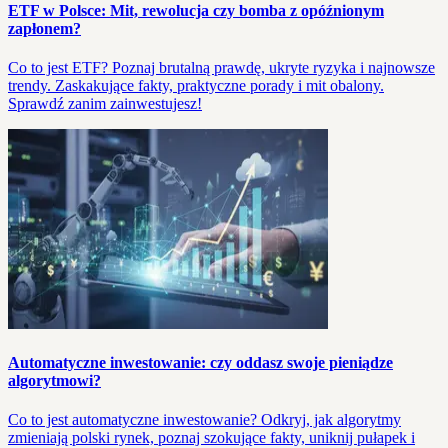
ETF w Polsce: Mit, rewolucja czy bomba z opóźnionym
zapłonem?
Co to jest ETF? Poznaj brutalną prawdę, ukryte ryzyka i najnowsze
trendy. Zaskakujące fakty, praktyczne porady i mit obalony.
Sprawdź zanim zainwestujesz!
Automatyczne inwestowanie: czy oddasz swoje pieniądze
algorytmowi?
Co to jest automatyczne inwestowanie? Odkryj, jak algorytmy
zmieniają polski rynek, poznaj szokujące fakty, uniknij pułapek i