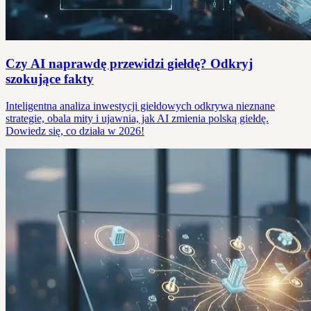
Czy AI naprawdę przewidzi giełdę? Odkryj
szokujące fakty
Inteligentna analiza inwestycji giełdowych odkrywa nieznane
strategie, obala mity i ujawnia, jak AI zmienia polską giełdę.
Dowiedz się, co działa w 2026!