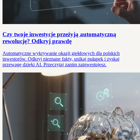
Czy twoje inwestycje przeżyją automatyczną
rewolucję? Odkryj prawdę
Automatyczne wykrywanie okazji giełdowych dla polskich
inwestorów. Odkryj nieznane fakty, unikaj pułapek i zyskaj
przewagę dzięki AI. Przeczytaj zanim zainwestujesz.