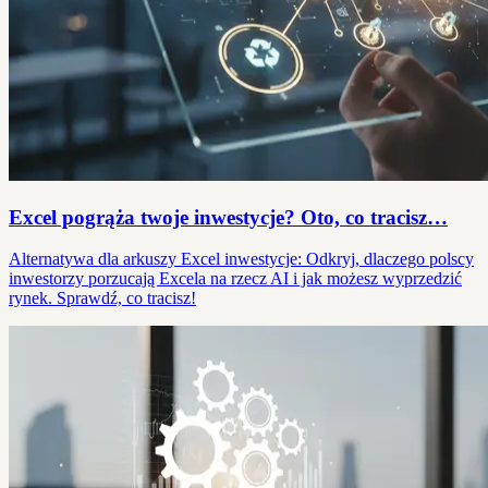
Excel pogrąża twoje inwestycje? Oto, co tracisz…
Alternatywa dla arkuszy Excel inwestycje: Odkryj, dlaczego polscy
inwestorzy porzucają Excela na rzecz AI i jak możesz wyprzedzić
rynek. Sprawdź, co tracisz!