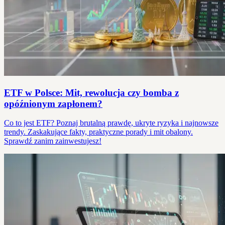
ETF w Polsce: Mit, rewolucja czy bomba z
opóźnionym zapłonem?
Co to jest ETF? Poznaj brutalną prawdę, ukryte ryzyka i najnowsze
trendy. Zaskakujące fakty, praktyczne porady i mit obalony.
Sprawdź zanim zainwestujesz!