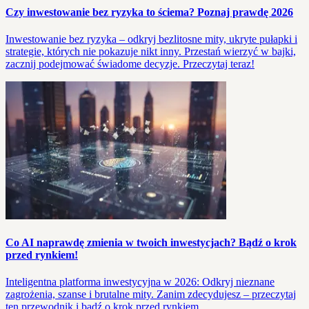
Czy inwestowanie bez ryzyka to ściema? Poznaj prawdę 2026
Inwestowanie bez ryzyka – odkryj bezlitosne mity, ukryte pułapki i
strategie, których nie pokazuje nikt inny. Przestań wierzyć w bajki,
zacznij podejmować świadome decyzje. Przeczytaj teraz!
Co AI naprawdę zmienia w twoich inwestycjach? Bądź o krok
przed rynkiem!
Inteligentna platforma inwestycyjna w 2026: Odkryj nieznane
zagrożenia, szanse i brutalne mity. Zanim zdecydujesz – przeczytaj
ten przewodnik i bądź o krok przed rynkiem.