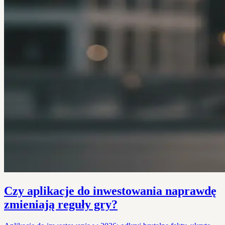
Czy aplikacje do inwestowania naprawdę
zmieniają reguły gry?