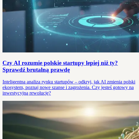
Czy AI rozumie polskie startupy lepiej niż ty?
Sprawdź brutalną prawdę
Inteligentna analiza rynku startupów – odkryj, jak AI zmienia polski
ekosystem, poznaj nowe szanse i zagrożenia. Czy jesteś gotowy na
inwestycyjną rewolucję?