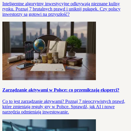
Inteligentne algorytmy inwestycyjne odkrywają nieznane kulisy
rynku. Poznaj 7 brutalnych prawd i uniknij pułapek. Czy polscy
inwestorzy są gotowi na przyszłość?
Zarządzanie aktywami w Polsce: co przemilczają eksperci?
Co to jest zarządzanie aktywami? Poznaj 7 nieoczywistych prawd,
które zmieniają reguły gry w Polsce. Sprawdź, jak AI i nowe
narzędzia odmieniają inwestowanie.