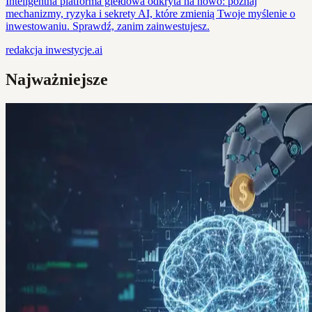
Inteligentna platforma giełdowa odkryta na nowo: poznaj
mechanizmy, ryzyka i sekrety AI, które zmienią Twoje myślenie o
inwestowaniu. Sprawdź, zanim zainwestujesz.
redakcja
inwestycje.ai
Najważniejsze