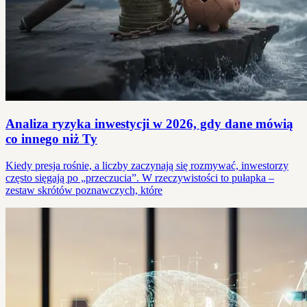
Analiza ryzyka inwestycji w 2026, gdy dane mówią
co innego niż Ty
Kiedy presja rośnie, a liczby zaczynają się rozmywać, inwestorzy
często sięgają po „przeczucia”. W rzeczywistości to pułapka –
zestaw skrótów poznawczych, które