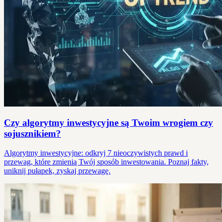
Czy algorytmy inwestycyjne są Twoim wrogiem czy
sojusznikiem?
Algorytmy inwestycyjne: odkryj 7 nieoczywistych prawd i
przewag, które zmienią Twój sposób inwestowania. Poznaj fakty,
uniknij pułapek, zyskaj przewagę.