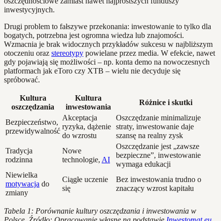
oszczędnościowe zamiast nawet najprostszych funduszy
inwestycyjnych.
Drugi problem to fałszywe przekonania: inwestowanie to tylko dla
bogatych, potrzebna jest ogromna wiedza lub znajomości.
Wzmacnia je brak widocznych przykładów sukcesu w najbliższym
otoczeniu oraz
stereotypy
powielane przez media. W efekcie, nawet
gdy pojawiają się możliwości – np. konta demo na nowoczesnych
platformach jak eToro czy XTB – wielu nie decyduje się
spróbować.
Kultura
Kultura
Różnice i skutki
oszczędzania
inwestowania
Akceptacja
Oszczędzanie minimalizuje
Bezpieczeństwo,
ryzyka, dążenie
straty, inwestowanie daje
przewidywalność
do wzrostu
szansę na realny zysk
Oszczędzanie jest „zawsze
Tradycja
Nowe
bezpieczne”, inwestowanie
rodzinna
technologie,
AI
wymaga edukacji
Niewielka
Ciągłe uczenie
Bez inwestowania trudno o
motywacja
do
się
znaczący wzrost kapitału
zmiany
Tabela 1: Porównanie kultury oszczędzania i inwestowania w
Polsce. Źródło: Opracowanie własne na podstawie
Inwestomat.eu,