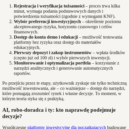
Rejestracja i weryfikacja tożsamości
– proces trwa kilka
minut, wymaga podania podstawowych danych i
potwierdzenia tożsamości (zgodnie z wymogami KNF).
Wybór preferencji inwestycyjnych
– określenie poziomu
akceptowanego ryzyka, horyzontu czasowego i celów
finansowych.
Dostęp do konta demo i edukacji
– możliwość testowania
platformy bez ryzyka oraz dostęp do materiałów
edukacyjnych.
Pierwszy depozyt i zakup instrumentów
– wpłata środków
(często już od 100 zł) i wybór pierwszych inwestycji.
Monitorowanie i optymalizacja portfela
– korzystanie z
narzędzi analitycznych i generowanie automatycznych
raportów.
Po przejściu przez te etapy, użytkownik zyskuje nie tylko techniczną
możliwość inwestowania, ale – co ważniejsze – dostęp do narzędzi,
które pomagają zrozumieć rynek i własne decyzje. To moment, w
którym teoria styka się z praktyką.
AI, robo-doradca i ty: kto naprawdę podejmuje
decyzje?
Współczesne
platformy inwestycyjne dla początkujących
budowane