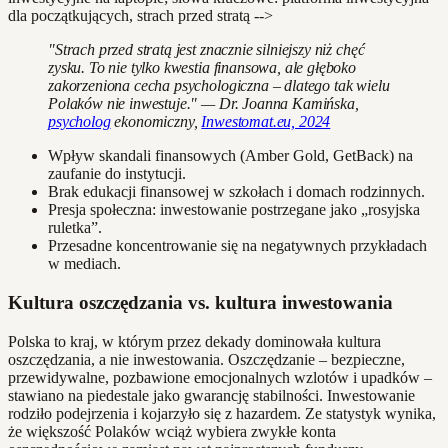
dla początkujących, strach przed stratą -->
"Strach przed stratą jest znacznie silniejszy niż chęć
zysku. To nie tylko kwestia finansowa, ale głęboko
zakorzeniona cecha psychologiczna – dlatego tak wielu
Polaków nie inwestuje." — Dr. Joanna Kamińska,
psycholog
ekonomiczny,
Inwestomat.eu, 2024
Wpływ skandali finansowych (Amber Gold, GetBack) na
zaufanie do instytucji.
Brak edukacji finansowej w szkołach i domach rodzinnych.
Presja społeczna: inwestowanie postrzegane jako „rosyjska
ruletka”.
Przesadne koncentrowanie się na negatywnych przykładach
w mediach.
Kultura oszczędzania vs. kultura inwestowania
Polska to kraj, w którym przez dekady dominowała kultura
oszczędzania, a nie inwestowania. Oszczędzanie – bezpieczne,
przewidywalne, pozbawione emocjonalnych wzlotów i upadków –
stawiano na piedestale jako gwarancję stabilności. Inwestowanie
rodziło podejrzenia i kojarzyło się z hazardem. Ze statystyk wynika,
że większość Polaków wciąż wybiera zwykłe konta