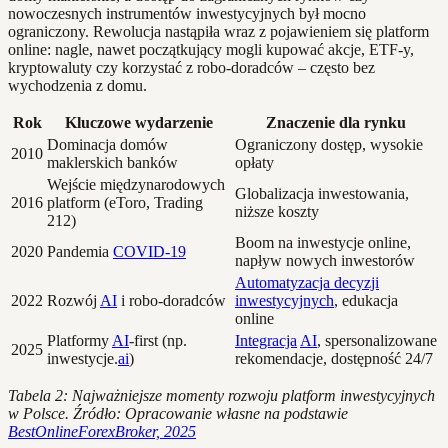
nowoczesnych instrumentów inwestycyjnych był mocno
ograniczony. Rewolucja nastąpiła wraz z pojawieniem się platform
online: nagle, nawet początkujący mogli kupować akcje, ETF-y,
kryptowaluty czy korzystać z robo-doradców – często bez
wychodzenia z domu.
Rok
Kluczowe wydarzenie
Znaczenie dla rynku
Dominacja domów
Ograniczony dostęp, wysokie
2010
maklerskich banków
opłaty
Wejście międzynarodowych
Globalizacja inwestowania,
2016
platform (eToro, Trading
niższe koszty
212)
Boom na inwestycje online,
2020
Pandemia
COVID-19
napływ nowych inwestorów
Automatyzacja decyzji
2022
Rozwój
AI
i robo-doradców
inwestycyjnych
, edukacja
online
Platformy
AI
-first (np.
Integracja
AI
, spersonalizowane
2025
inwestycje.
ai
)
rekomendacje, dostępność 24/7
Tabela 2: Najważniejsze momenty rozwoju platform inwestycyjnych
w Polsce. Źródło: Opracowanie własne na podstawie
BestOnlineForexBroker, 2025