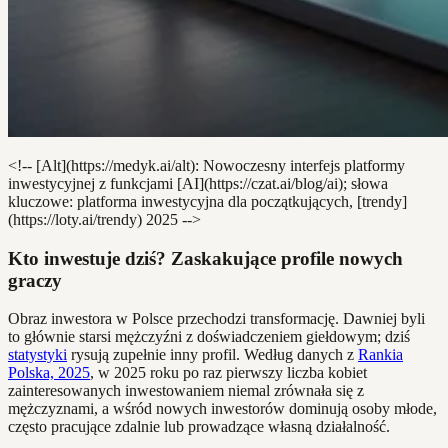
<!-- [Alt](https://medyk.ai/alt): Nowoczesny interfejs platformy
inwestycyjnej z funkcjami [AI](https://czat.ai/blog/ai); słowa
kluczowe: platforma inwestycyjna dla początkujących, [trendy]
(https://loty.ai/trendy) 2025 -->
Kto inwestuje dziś? Zaskakujące profile nowych
graczy
Obraz inwestora w Polsce przechodzi transformację. Dawniej byli
to głównie starsi mężczyźni z doświadczeniem giełdowym; dziś
statystyki
rysują zupełnie inny profil. Według danych z
Rankia
Polska, 2025
, w 2025 roku po raz pierwszy liczba kobiet
zainteresowanych inwestowaniem niemal zrównała się z
mężczyznami, a wśród nowych inwestorów dominują osoby młode,
często pracujące zdalnie lub prowadzące własną działalność.