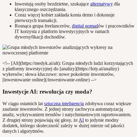
Inwestują osoby bezdzietne, szukające
alternatywy
dla
klasycznego oszczędzania.
Coraz więcej kobiet zakłada konta demo i dokonuje
pierwszych transakcji.
Rosnąca grupa freelancerów,
digital nomad
ów i pracowników
IT korzysta z platform inwestycyjnych w ramach
dywersyfikacji dochodów.
<!-- [Alt](https://medyk.ai/alt): Grupa młodych ludzi korzystających
z platformy inwestycyjnej do [analizy](https://loty.ai/analizy)
wykresów; słowa kluczowe: nowe pokolenie inwestorów,
[inwestowanie online](/inwestowanie-online) -->
Inwestycje AI: rewolucja czy moda?
W ciągu ostatnich lat
sztuczna inteligencja
zdobywa coraz większe
zaufanie inwestorów. Z jednej strony zachwyca automatyzacją
analiz, wykrywaniem trendów i natychmiastowym raportowaniem.
Z drugiej strony pojawiają się głosy, że
AI
to jedynie modny
dodatek, którego skuteczność zależy w dużej mierze od jakości
danych i algorytmów.