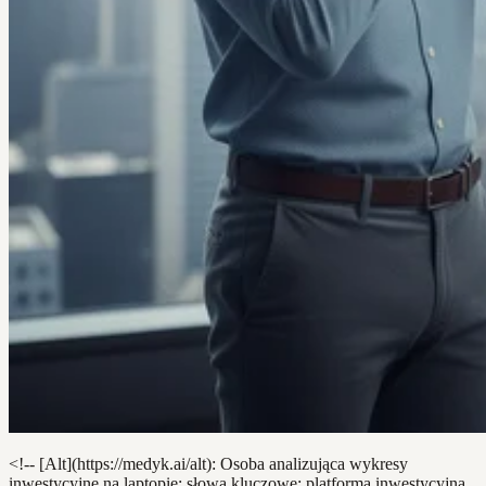
<!-- [Alt](https://medyk.ai/alt): Osoba analizująca wykresy
inwestycyjne na laptopie; słowa kluczowe: platforma inwestycyjna