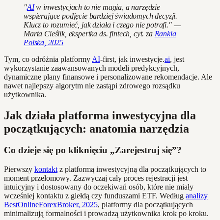
"
AI
w inwestycjach to nie magia, a narzędzie
wspierające podjęcie bardziej świadomych decyzji.
Klucz to rozumieć, jak działa i czego nie potrafi." —
Marta Cieślik, ekspertka ds. fintech, cyt. za
Rankia
Polska, 2025
Tym, co odróżnia platformy
AI
-first, jak inwestycje.
ai
, jest
wykorzystanie zaawansowanych modeli predykcyjnych,
dynamiczne plany finansowe i personalizowane rekomendacje. Ale
nawet najlepszy algorytm nie zastąpi zdrowego rozsądku
użytkownika.
Jak działa platforma inwestycyjna dla
początkujących: anatomia narzędzia
Co dzieje się po kliknięciu „Zarejestruj się”?
Pierwszy
kontakt
z platformą inwestycyjną dla początkujących to
moment przełomowy. Zazwyczaj cały proces rejestracji jest
intuicyjny i dostosowany do oczekiwań osób, które nie miały
wcześniej kontaktu z giełdą czy funduszami ETF. Według
analizy
BestOnlineForexBroker, 2025
, platformy dla początkujących
minimalizują formalności i prowadzą użytkownika krok po kroku.