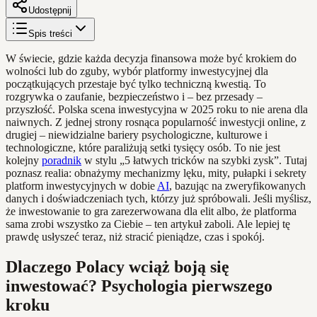
Udostępnij
Spis treści
W świecie, gdzie każda decyzja finansowa może być krokiem do
wolności lub do zguby, wybór platformy inwestycyjnej dla
początkujących przestaje być tylko techniczną kwestią. To
rozgrywka o zaufanie, bezpieczeństwo i – bez przesady –
przyszłość. Polska scena inwestycyjna w 2025 roku to nie arena dla
naiwnych. Z jednej strony rosnąca popularność inwestycji online, z
drugiej – niewidzialne bariery psychologiczne, kulturowe i
technologiczne, które paraliżują setki tysięcy osób. To nie jest
kolejny
poradnik
w stylu „5 łatwych tricków na szybki zysk”. Tutaj
poznasz realia: obnażymy mechanizmy lęku, mity, pułapki i sekrety
platform inwestycyjnych w dobie
AI
, bazując na zweryfikowanych
danych i doświadczeniach tych, którzy już spróbowali. Jeśli myślisz,
że inwestowanie to gra zarezerwowana dla elit albo, że platforma
sama zrobi wszystko za Ciebie – ten artykuł zaboli. Ale lepiej tę
prawdę usłyszeć teraz, niż stracić pieniądze, czas i spokój.
Dlaczego Polacy wciąż boją się
inwestować? Psychologia pierwszego
kroku