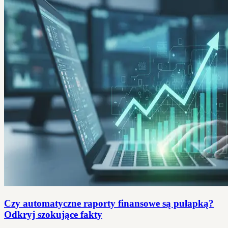
Czy automatyczne raporty finansowe są pułapką?
Odkryj szokujące fakty