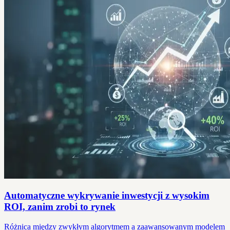
Automatyczne wykrywanie inwestycji z wysokim
ROI, zanim zrobi to rynek
Różnica między zwykłym algorytmem a zaawansowanym modelem