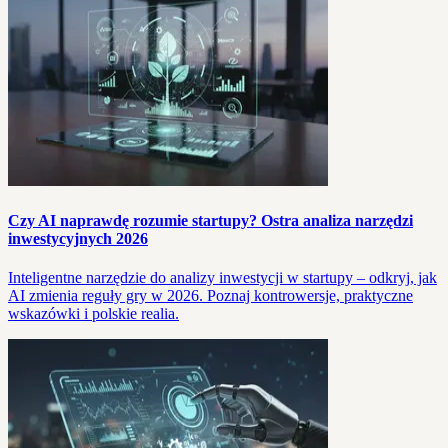
Czy AI naprawdę rozumie startupy? Ostra analiza narzędzi
inwestycyjnych 2026
Inteligentne narzędzie do analizy inwestycji w startupy – odkryj, jak
AI zmienia reguły gry w 2026. Poznaj kontrowersje, praktyczne
wskazówki i polskie realia.