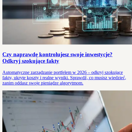
Czy naprawdę kontrolujesz swoje inwestycje?
Odkryj szokujące fakty
Automatyczne zarządzanie portfelem w 2026 – odkryj szokujące
fakty, ukryte koszty i realne wyniki. Sprawdź, co musisz wiedzieć,
zanim oddasz swoje pieniądze algorytmom.