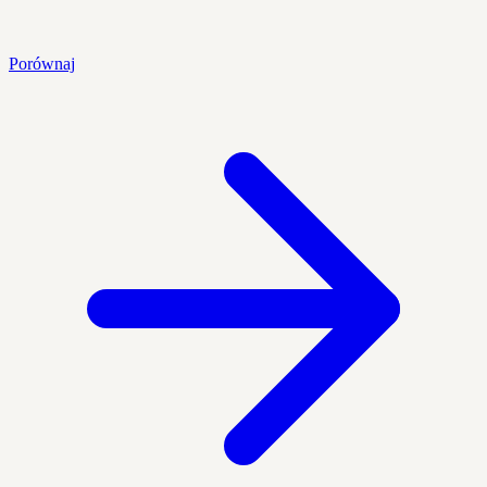
Porównaj