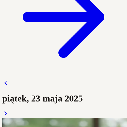
piątek, 23 maja 2025