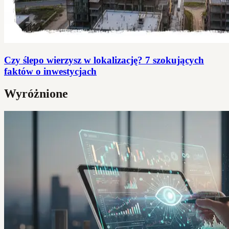
Czy ślepo wierzysz w lokalizację? 7 szokujących
faktów o inwestycjach
Wyróżnione