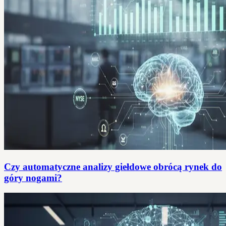
Czy automatyczne analizy giełdowe obrócą rynek do
góry nogami?