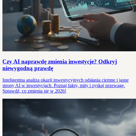
Czy AI naprawdę zmienia inwestycje? Odkryj
niewygodną prawdę
Inteligentna analiza okazji inwestycyjnych odsłania ciemne i jasne
strony AI w inwestycjach. Poznaj fakty, mity i zyskaj przewagę.
Sprawdź, co zmienia się w 2026!