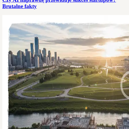
Brutalne fakty