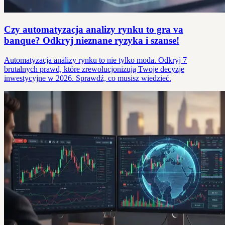
Czy automatyzacja analizy rynku to gra va
banque? Odkryj nieznane ryzyka i szanse!
Automatyzacja analizy rynku to nie tylko moda. Odkryj 7
brutalnych prawd, które zrewolucjonizują Twoje decyzje
inwestycyjne w 2026. Sprawdź, co musisz wiedzieć.