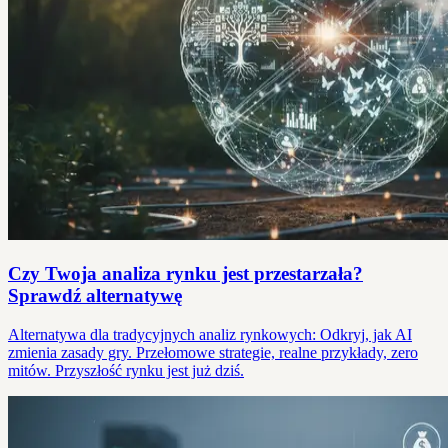
Czy Twoja analiza rynku jest przestarzała?
Sprawdź alternatywę
Alternatywa dla tradycyjnych analiz rynkowych: Odkryj, jak AI
zmienia zasady gry. Przełomowe strategie, realne przykłady, zero
mitów. Przyszłość rynku jest już dziś.