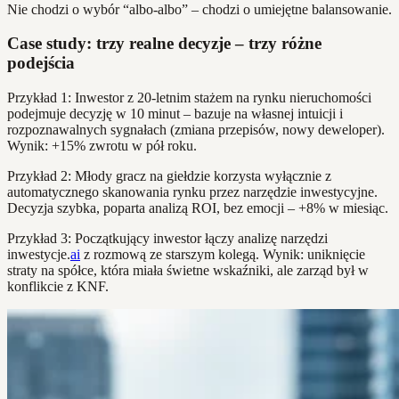
Nie chodzi o wybór “albo-albo” – chodzi o umiejętne balansowanie.
Case study: trzy realne decyzje – trzy różne
podejścia
Przykład 1: Inwestor z 20-letnim stażem na rynku nieruchomości
podejmuje decyzję w 10 minut – bazuje na własnej intuicji i
rozpoznawalnych sygnałach (zmiana przepisów, nowy deweloper).
Wynik: +15% zwrotu w pół roku.
Przykład 2: Młody gracz na giełdzie korzysta wyłącznie z
automatycznego skanowania rynku przez narzędzie inwestycyjne.
Decyzja szybka, poparta analizą ROI, bez emocji – +8% w miesiąc.
Przykład 3: Początkujący inwestor łączy analizę narzędzi
inwestycje.
ai
z rozmową ze starszym kolegą. Wynik: uniknięcie
straty na spółce, która miała świetne wskaźniki, ale zarząd był w
konflikcie z KNF.