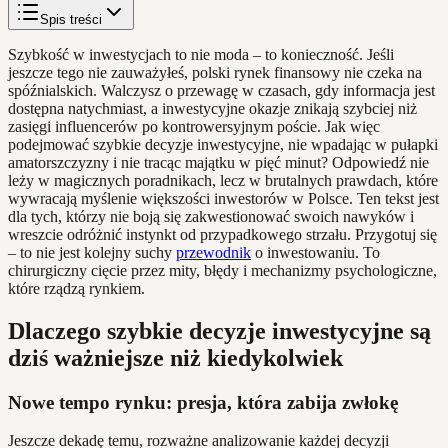
Spis treści
Szybkość w inwestycjach to nie moda – to konieczność. Jeśli
jeszcze tego nie zauważyłeś, polski rynek finansowy nie czeka na
spóźnialskich. Walczysz o przewagę w czasach, gdy informacja jest
dostępna natychmiast, a inwestycyjne okazje znikają szybciej niż
zasięgi influencerów po kontrowersyjnym poście. Jak więc
podejmować szybkie decyzje inwestycyjne, nie wpadając w pułapki
amatorszczyzny i nie tracąc majątku w pięć minut? Odpowiedź nie
leży w magicznych poradnikach, lecz w brutalnych prawdach, które
wywracają myślenie większości inwestorów w Polsce. Ten tekst jest
dla tych, którzy nie boją się zakwestionować swoich nawyków i
wreszcie odróżnić instynkt od przypadkowego strzału. Przygotuj się
– to nie jest kolejny suchy
przewodnik
o inwestowaniu. To
chirurgiczny cięcie przez mity, błędy i mechanizmy psychologiczne,
które rządzą rynkiem.
Dlaczego szybkie decyzje inwestycyjne są
dziś ważniejsze niż kiedykolwiek
Nowe tempo rynku: presja, która zabija zwłokę
Jeszcze dekadę temu, rozważne analizowanie każdej decyzji