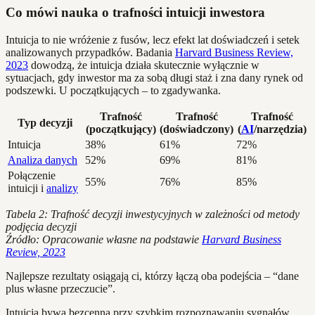
Co mówi nauka o trafności intuicji inwestora
Intuicja to nie wróżenie z fusów, lecz efekt lat doświadczeń i setek
analizowanych przypadków. Badania
Harvard Business Review,
2023
dowodzą, że intuicja działa skutecznie wyłącznie w
sytuacjach, gdy inwestor ma za sobą długi staż i zna dany rynek od
podszewki. U początkujących – to zgadywanka.
Trafność
Trafność
Trafność
Typ decyzji
(początkujący)
(doświadczony)
(
AI
/narzędzia)
Intuicja
38%
61%
72%
Analiza danych
52%
69%
81%
Połączenie
55%
76%
85%
intuicji i
analizy
Tabela 2: Trafność decyzji inwestycyjnych w zależności od metody
podjęcia decyzji
Źródło: Opracowanie własne na podstawie
Harvard Business
Review, 2023
Najlepsze rezultaty osiągają ci, którzy łączą oba podejścia – “dane
plus własne przeczucie”.
Intuicja bywa bezcenna przy szybkim rozpoznawaniu sygnałów.