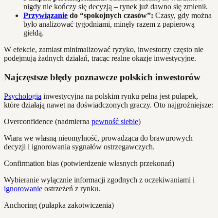
nigdy nie kończy się decyzją – rynek już dawno się zmienił.
Przywiązanie
do “spokojnych czasów”:
Czasy, gdy można
było analizować tygodniami, minęły razem z papierową
giełdą.
W efekcie, zamiast minimalizować ryzyko, inwestorzy często nie
podejmują żadnych działań, tracąc realne okazje inwestycyjne.
Najczęstsze błędy poznawcze polskich inwestorów
Psychologia
inwestycyjna na polskim rynku pełna jest pułapek,
które działają nawet na doświadczonych graczy. Oto najgroźniejsze:
Overconfidence (nadmierna
pewność siebie
)
Wiara we własną nieomylność, prowadząca do brawurowych
decyzji i ignorowania sygnałów ostrzegawczych.
Confirmation bias (potwierdzenie własnych przekonań)
Wybieranie wyłącznie informacji zgodnych z oczekiwaniami i
ignorowanie
ostrzeżeń z rynku.
Anchoring (pułapka zakotwiczenia)