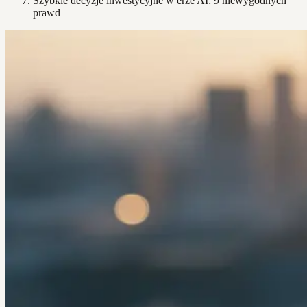
Szybkie decyzje inwestycyjne w erze AI: 9 niewygodnych
prawd