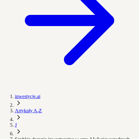
inwestycje.ai
Artykuły A-Z
J