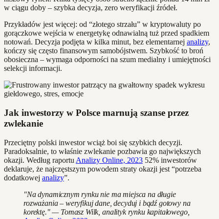
w ciągu doby – szybka decyzja, zero weryfikacji źródeł.
Przykładów jest więcej: od “złotego strzału” w kryptowaluty po
gorączkowe wejścia w energetykę odnawialną tuż przed spadkiem
notowań. Decyzja podjęta w kilka minut, bez elementarnej
analizy
,
kończy się często finansowym samobójstwem. Szybkość to broń
obosieczna – wymaga odporności na szum medialny i umiejętności
selekcji informacji.
Jak inwestorzy w Polsce marnują szanse przez
zwlekanie
Przeciętny polski inwestor wciąż boi się szybkich decyzji.
Paradoksalnie, to właśnie zwlekanie pozbawia go największych
okazji. Według raportu
Analizy Online, 2023
52% inwestorów
deklaruje, że najczęstszym powodem straty okazji jest “potrzeba
dodatkowej
analizy
”.
"Na dynamicznym rynku nie ma miejsca na długie
rozważania – weryfikuj dane, decyduj i bądź gotowy na
korektę." — Tomasz Wilk, analityk rynku kapitałowego,