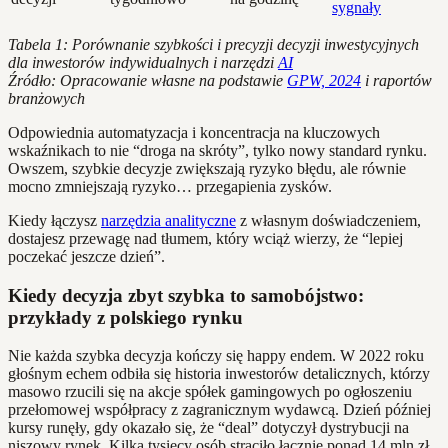
sygnały
Tabela 1: Porównanie szybkości i precyzji decyzji inwestycyjnych
dla inwestorów indywidualnych i narzędzi
AI
Źródło: Opracowanie własne na podstawie
GPW, 2024
i raportów
branżowych
Odpowiednia automatyzacja i koncentracja na kluczowych
wskaźnikach to nie “droga na skróty”, tylko nowy standard rynku.
Owszem, szybkie decyzje zwiększają ryzyko błędu, ale równie
mocno zmniejszają ryzyko… przegapienia zysków.
Kiedy łączysz
narzędzia analityczne
z własnym doświadczeniem,
dostajesz przewagę nad tłumem, który wciąż wierzy, że “lepiej
poczekać jeszcze dzień”.
Kiedy decyzja zbyt szybka to samobójstwo:
przykłady z polskiego rynku
Nie każda szybka decyzja kończy się happy endem. W 2022 roku
głośnym echem odbiła się historia inwestorów detalicznych, którzy
masowo rzucili się na akcje spółek gamingowych po ogłoszeniu
przełomowej współpracy z zagranicznym wydawcą. Dzień później
kursy runęły, gdy okazało się, że “deal” dotyczył dystrybucji na
niszowy rynek. Kilka tysięcy osób straciło łącznie ponad 14 mln zł