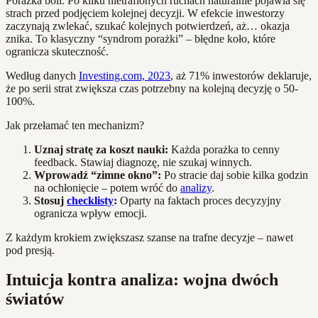
Porażka boli. Po kilku nietrafionych ruchach naturalnie pojawia się
strach przed podjęciem kolejnej decyzji. W efekcie inwestorzy
zaczynają zwlekać, szukać kolejnych potwierdzeń, aż… okazja
znika. To klasyczny “syndrom porażki” – błędne koło, które
ogranicza skuteczność.
Według danych
Investing.com, 2023
, aż 71% inwestorów deklaruje,
że po serii strat zwiększa czas potrzebny na kolejną decyzję o 50-
100%.
Jak przełamać ten mechanizm?
Uznaj stratę za koszt nauki:
Każda porażka to cenny
feedback. Stawiaj diagnozę, nie szukaj winnych.
Wprowadź “zimne okno”:
Po stracie daj sobie kilka godzin
na ochłonięcie – potem wróć do
analizy
.
Stosuj
checklisty
:
Oparty na faktach proces decyzyjny
ogranicza wpływ emocji.
Z każdym krokiem zwiększasz szanse na trafne decyzje – nawet
pod presją.
Intuicja kontra analiza: wojna dwóch
światów