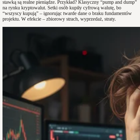
stawką są realne pieniądze. Przykład? Klasyczny “pump and dump”
na rynku kryptowalut. Setki osób kupiły cyfrową walutę, bo
“wszyscy kupują” – ignorując twarde dane o braku fundamentów
projektu. W efekcie – zbiorowy strach, wyprzedaż, straty.