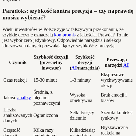
Paradoks: szybkość kontra precyzja – czy naprawdę
musisz wybierać?
Wielu inwestorów w Polsce żyje w fałszywym przekonaniu, że
szybkie decyzje oznaczają
kompromis
z jakością. Prawda? To nie
jest wybór zero-jedynkowy. Odpowiednie narzędzia i selekcja
kluczowych danych pozwalają łączyć szybkość z precyzją.
Szybkość decyzji
Szybkość
Przewaga
Czynnik
(przeciętny
decyzji
narzędzi
AI
inwestor)
(
AI
/narzędzia)
Ekspresowe
Czas reakcji
15-30 minut
1-3 minuty
wychwytywanie
okazji
Średnia, z
Wysoka,
Brak emocji i
Jakość
analizy
błędami
obiektywna
biasów
poznawczymi
Liczba
Setki tysięcy
Szeroki kontekst
analizowanych
Ograniczona
dziennie
rynkowy
danych
Błyskawiczna
Częstość
Kilka razy
Kilkadziesiąt
reakcja na
decyzji
tygodniowo
na godzinę