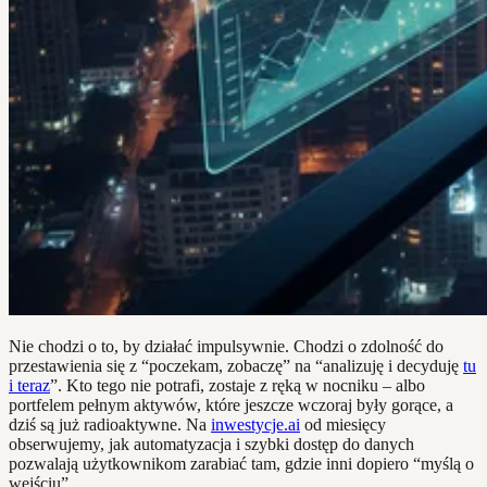
Nie chodzi o to, by działać impulsywnie. Chodzi o zdolność do
przestawienia się z “poczekam, zobaczę” na “analizuję i decyduję
tu
i teraz
”. Kto tego nie potrafi, zostaje z ręką w nocniku – albo
portfelem pełnym aktywów, które jeszcze wczoraj były gorące, a
dziś są już radioaktywne. Na
inwestycje.ai
od miesięcy
obserwujemy, jak automatyzacja i szybki dostęp do danych
pozwalają użytkownikom zarabiać tam, gdzie inni dopiero “myślą o
wejściu”.