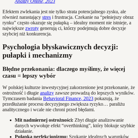
Analizy Online, 2023
Efektem zwlekania jest nie tylko strata potencjalnego zysku, ale
również narastający
stres
i frustracja. Czekanie na “pełniejszy obraz
rynku” często okazuje się pułapką – idealny moment nie istnieje, a
największe
zwroty
generują ci, którzy podejmują dobre decyzje
szybciej niż konkurencja.
Psychologia błyskawicznych decyzji:
pułapki i mechanizmy
Błędne przekonania: dlaczego myślimy, że więcej
czasu = lepszy wybór
W polskiej kulturze inwestycyjnej zakorzenione jest przekonanie, że
ostrożność i długie
analizy
zawsze prowadzą do lepszych wyników.
Tymczasem badania
Behavioral Finance, 2023
pokazują, że
przedłużanie procesu decyzyjnego zwiększa ryzyko… paraliżu
analitycznego i wcale nie chroni przed błędami.
Mit nadmiernej ostrożności:
Zbyt długie analizowanie
danych wywołuje efekt “overthinking”, który blokuje szybkie
działanie.
Pułapka perfekcjonizmu:
Szukanie idealnych warunków