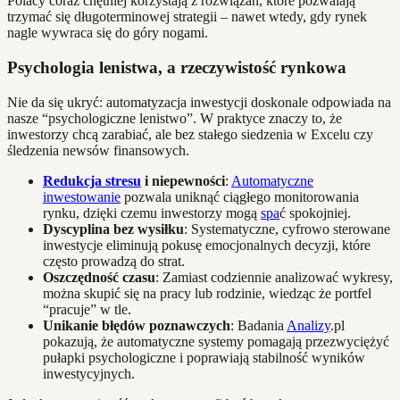
Polacy coraz chętniej korzystają z rozwiązań, które pozwalają
trzymać się długoterminowej strategii – nawet wtedy, gdy rynek
nagle wywraca się do góry nogami.
Psychologia lenistwa, a rzeczywistość rynkowa
Nie da się ukryć: automatyzacja inwestycji doskonale odpowiada na
nasze “psychologiczne lenistwo”. W praktyce znaczy to, że
inwestorzy chcą zarabiać, ale bez stałego siedzenia w Excelu czy
śledzenia newsów finansowych.
Redukcja stresu
i niepewności
:
Automatyczne
inwestowanie
pozwala uniknąć ciągłego monitorowania
rynku, dzięki czemu inwestorzy mogą
spa
ć spokojniej.
Dyscyplina bez wysiłku
: Systematyczne, cyfrowo sterowane
inwestycje eliminują pokusę emocjonalnych decyzji, które
często prowadzą do strat.
Oszczędność czasu
: Zamiast codziennie analizować wykresy,
można skupić się na pracy lub rodzinie, wiedząc że portfel
“pracuje” w tle.
Unikanie błędów poznawczych
: Badania
Analizy
.pl
pokazują, że automatyczne systemy pomagają przezwyciężyć
pułapki psychologiczne i poprawiają stabilność wyników
inwestycyjnych.