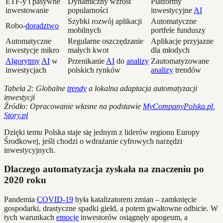
ETF-y i pasywne
Dynamiczny wzrost
Platformy
inwestowanie
popularności
inwestycyjne
AI
Szybki rozwój aplikacji
Automatyczne
Robo-
doradztwo
mobilnych
portfele funduszy
Automatyczne
Regularne oszczędzanie
Aplikacje przyjazne
inwestycje mikro
małych kwot
dla młodych
Algorytmy
AI
w
Przenikanie
AI
do
analizy
Zautomatyzowane
inwestycjach
polskich rynków
analizy
trendów
Tabela 2: Globalne
trendy
a lokalna adaptacja automatyzacji
inwestycji
Źródło: Opracowanie własne na podstawie
MyCompanyPolska.pl
,
Story.pl
Dzięki temu Polska staje się jednym z liderów regionu Europy
Środkowej, jeśli chodzi o wdrażanie cyfrowych narzędzi
inwestycyjnych.
Dlaczego automatyzacja zyskała na znaczeniu po
2020 roku
Pandemia
COVID-19
była katalizatorem zmian – zamknięcie
gospodarki, drastyczne spadki giełd, a potem gwałtowne odbicie. W
tych warunkach
emocje
inwestorów osiągnęły apogeum, a