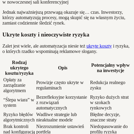
Jednak najważniejszą przewagą okazuje się… czas. Inwestorzy,
którzy automatyzują procesy, mogą skupić się na własnym życiu,
zamiast codziennie śledzić rynek.
Ukryte koszty i nieoczywiste ryzyka
Zalet jest wiele, ale automatyzacja niesie też
ukryte koszty
i ryzyka,
o których rzadko wspominają reklamowe slogany.
Rodzaj
Potencjalny wpływ
ukrytego
Opis
na inwestycje
kosztu/ryzyka
Opłaty za
Prowizje często ukryte w
Redukcja realnego
zarządzanie
regulaminach
zysku
algorytmem
Bezrefleksyjne korzystanie
Ryzyko dużych strat
“Ślepa wiara” w
z rozwiązań
w szokach
system
automatycznych
rynkowych
Ryzyko błędów
Wadliwe strategie lub
Błędne decyzje,
algorytmicznych
nieaktualne modele
znaczne straty
Brak kontroli
Niezrozumienie ustawień
Niedopasowanie do
nad konfiguracją
portfela
profilu ryzyka