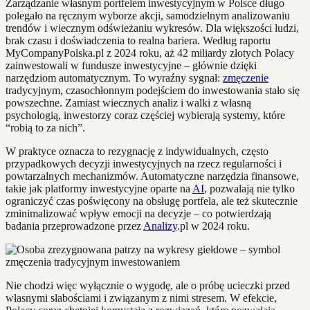
Zarządzanie własnym portfelem inwestycyjnym w Polsce długo
polegało na ręcznym wyborze akcji, samodzielnym analizowaniu
trendów i wiecznym odświeżaniu wykresów. Dla większości ludzi,
brak czasu i doświadczenia to realna bariera. Według raportu
MyCompanyPolska.pl z 2024 roku, aż 42 miliardy złotych Polacy
zainwestowali w fundusze inwestycyjne – głównie dzięki
narzędziom automatycznym. To wyraźny sygnał:
zmęczenie
tradycyjnym, czasochłonnym podejściem do inwestowania stało się
powszechne. Zamiast wiecznych analiz i walki z własną
psychologią, inwestorzy coraz częściej wybierają systemy, które
“robią to za nich”.
W praktyce oznacza to rezygnację z indywidualnych, często
przypadkowych decyzji inwestycyjnych na rzecz regularności i
powtarzalnych mechanizmów. Automatyczne narzędzia finansowe,
takie jak platformy inwestycyjne oparte na
AI
, pozwalają nie tylko
ograniczyć czas poświęcony na obsługę portfela, ale też skutecznie
zminimalizować wpływ emocji na decyzje – co potwierdzają
badania przeprowadzone przez
Analizy
.pl w 2024 roku.
Nie chodzi więc wyłącznie o wygodę, ale o próbę ucieczki przed
własnymi słabościami i związanym z nimi stresem. W efekcie,