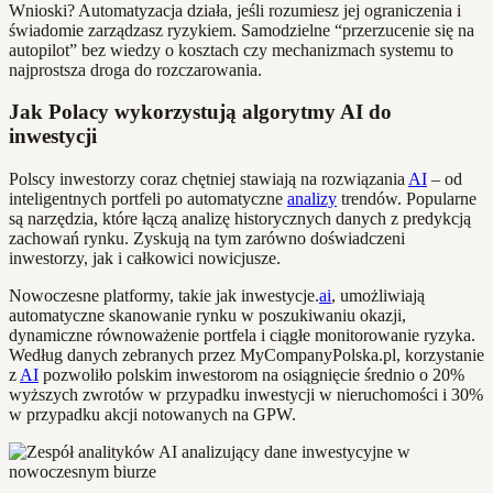
Wnioski? Automatyzacja działa, jeśli rozumiesz jej ograniczenia i
świadomie zarządzasz ryzykiem. Samodzielne “przerzucenie się na
autopilot” bez wiedzy o kosztach czy mechanizmach systemu to
najprostsza droga do rozczarowania.
Jak Polacy wykorzystują algorytmy AI do
inwestycji
Polscy inwestorzy coraz chętniej stawiają na rozwiązania
AI
– od
inteligentnych portfeli po automatyczne
analizy
trendów. Popularne
są narzędzia, które łączą analizę historycznych danych z predykcją
zachowań rynku. Zyskują na tym zarówno doświadczeni
inwestorzy, jak i całkowici nowicjusze.
Nowoczesne platformy, takie jak inwestycje.
ai
, umożliwiają
automatyczne skanowanie rynku w poszukiwaniu okazji,
dynamiczne równoważenie portfela i ciągłe monitorowanie ryzyka.
Według danych zebranych przez MyCompanyPolska.pl, korzystanie
z
AI
pozwoliło polskim inwestorom na osiągnięcie średnio o 20%
wyższych zwrotów w przypadku inwestycji w nieruchomości i 30%
w przypadku akcji notowanych na GPW.