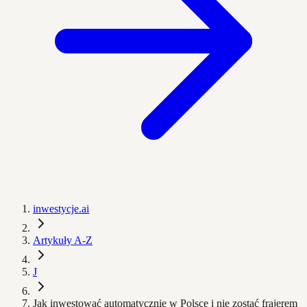
inwestycje.ai
Artykuły A-Z
J
Jak inwestować automatycznie w Polsce i nie zostać frajerem