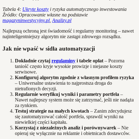
Tabela 4:
Ukryte koszty
i ryzyka automatycznego inwestowania
Źródło: Opracowanie własne na podstawie
magazyninwestycyjny.pl
,
Analizy.pl
Najlepszą ochroną jest świadomość i regularny monitoring – nawet
najinteligentniejszy algorytm nie zastąpi zdrowego rozsądku.
Jak nie wpaść w sidła automatyzacji
Dokładnie czytaj
regulaminy
i tabele opłat
– Pozorna
taniość często kryje wysokie prowizje i niejasne koszty
serwisowe.
Konfiguruj algorytm zgodnie z własnym profilem ryzyka
– Uniwersalne ustawienia to najprostsza droga do
nietrafionych decyzji.
Regularnie weryfikuj wyniki i parametry portfela
–
Nawet najlepszy system może się zatrzymać, jeśli nie nadąża
za rynkiem.
Testuj strategie na małych kwotach
– Zanim zdecydujesz
się zautomatyzować całość portfela, sprawdź wyniki na
niewielkiej części kapitału.
Korzystaj z niezależnych analiz i porównywarek
– Nie
opieraj się wyłącznie na reklamie i obietnicach dostawców.