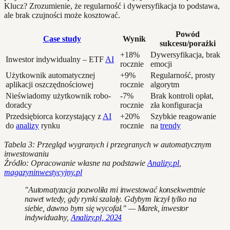
Klucz? Zrozumienie, że regularność i dywersyfikacja to podstawa,
ale brak czujności może kosztować.
Powód
Case study
Wynik
sukcesu/porażki
+18%
Dywersyfikacja, brak
Inwestor indywidualny – ETF
AI
rocznie
emocji
Użytkownik automatycznej
+9%
Regularność, prosty
aplikacji oszczędnościowej
rocznie
algorytm
Nieświadomy użytkownik robo-
-7%
Brak kontroli opłat,
doradcy
rocznie
zła konfiguracja
Przedsiębiorca korzystający z
AI
+20%
Szybkie reagowanie
do
analizy
rynku
rocznie
na
trendy
Tabela 3: Przegląd wygranych i przegranych w automatycznym
inwestowaniu
Źródło: Opracowanie własne na podstawie
Analizy.pl
,
magazyninwestycyjny.pl
"Automatyzacja pozwoliła mi inwestować konsekwentnie
nawet wtedy, gdy rynki szalały. Gdybym liczył tylko na
siebie, dawno bym się wycofał." — Marek, inwestor
indywidualny,
Analizy.pl, 2024