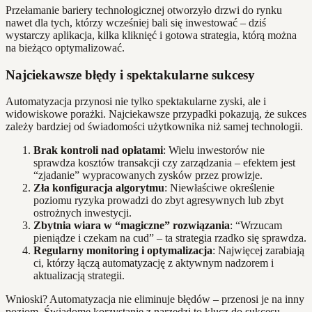
Przełamanie bariery technologicznej otworzyło drzwi do rynku
nawet dla tych, którzy wcześniej bali się inwestować – dziś
wystarczy aplikacja, kilka kliknięć i gotowa strategia, którą można
na bieżąco optymalizować.
Najciekawsze błędy i spektakularne sukcesy
Automatyzacja przynosi nie tylko spektakularne zyski, ale i
widowiskowe porażki. Najciekawsze przypadki pokazują, że sukces
zależy bardziej od świadomości użytkownika niż samej technologii.
Brak kontroli nad opłatami
: Wielu inwestorów nie
sprawdza kosztów transakcji czy zarządzania – efektem jest
“zjadanie” wypracowanych zysków przez prowizje.
Zła konfiguracja algorytmu
: Niewłaściwe określenie
poziomu ryzyka prowadzi do zbyt agresywnych lub zbyt
ostrożnych inwestycji.
Zbytnia wiara w “magiczne” rozwiązania
: “Wrzucam
pieniądze i czekam na cud” – ta strategia rzadko się sprawdza.
Regularny monitoring i optymalizacja
: Najwięcej zarabiają
ci, którzy łączą automatyzację z aktywnym nadzorem i
aktualizacją strategii.
Wnioski? Automatyzacja nie eliminuje błędów – przenosi je na inny
poziom. Świadome korzystanie z narzędzi to klucz do sukcesu.