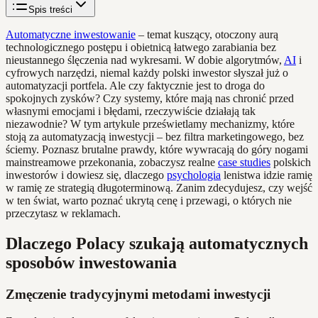
Spis treści
Automatyczne inwestowanie
– temat kuszący, otoczony aurą
technologicznego postępu i obietnicą łatwego zarabiania bez
nieustannego ślęczenia nad wykresami. W dobie algorytmów,
AI
i
cyfrowych narzędzi, niemal każdy polski inwestor słyszał już o
automatyzacji portfela. Ale czy faktycznie jest to droga do
spokojnych zysków? Czy systemy, które mają nas chronić przed
własnymi emocjami i błędami, rzeczywiście działają tak
niezawodnie? W tym artykule prześwietlamy mechanizmy, które
stoją za automatyzacją inwestycji – bez filtra marketingowego, bez
ściemy. Poznasz brutalne prawdy, które wywracają do góry nogami
mainstreamowe przekonania, zobaczysz realne
case studies
polskich
inwestorów i dowiesz się, dlaczego
psychologia
lenistwa idzie ramię
w ramię ze strategią długoterminową. Zanim zdecydujesz, czy wejść
w ten świat, warto poznać ukrytą cenę i przewagi, o których nie
przeczytasz w reklamach.
Dlaczego Polacy szukają automatycznych
sposobów inwestowania
Zmęczenie tradycyjnymi metodami inwestycji