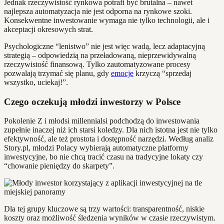
Jednak rzeczywistość rynkowa potrafi być brutalna – nawet
najlepsza automatyzacja nie jest odporna na rynkowe szoki.
Konsekwentne inwestowanie wymaga nie tylko technologii, ale i
akceptacji okresowych strat.
Psychologiczne “lenistwo” nie jest więc wadą, lecz adaptacyjną
strategią – odpowiedzią na przeładowaną, nieprzewidywalną
rzeczywistość finansową. Tylko zautomatyzowane procesy
pozwalają trzymać się planu, gdy
emocje
krzyczą “sprzedaj
wszystko, uciekaj!”.
Czego oczekują młodzi inwestorzy w Polsce
Pokolenie Z i młodsi millennialsi podchodzą do inwestowania
zupełnie inaczej niż ich starsi koledzy. Dla nich istotna jest nie tylko
efektywność, ale też prostota i dostępność narzędzi. Według analiz
Story.pl, młodzi Polacy wybierają automatyczne platformy
inwestycyjne, bo nie chcą tracić czasu na tradycyjne lokaty czy
“chowanie pieniędzy do skarpety”.
Dla tej grupy kluczowe są trzy wartości: transparentność, niskie
koszty oraz możliwość śledzenia wyników w czasie rzeczywistym.