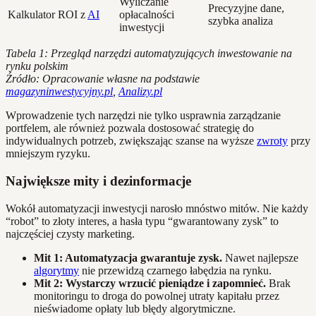
Wyliczanie
Precyzyjne dane,
Kalkulator ROI z
AI
opłacalności
szybka analiza
inwestycji
Tabela 1: Przegląd narzędzi automatyzujących inwestowanie na
rynku polskim
Źródło: Opracowanie własne na podstawie
magazyninwestycyjny.pl
,
Analizy.pl
Wprowadzenie tych narzędzi nie tylko usprawnia zarządzanie
portfelem, ale również pozwala dostosować strategię do
indywidualnych potrzeb, zwiększając szanse na wyższe
zwroty
przy
mniejszym ryzyku.
Największe mity i dezinformacje
Wokół automatyzacji inwestycji narosło mnóstwo mitów. Nie każdy
“robot” to złoty interes, a hasła typu “gwarantowany zysk” to
najczęściej czysty marketing.
Mit 1: Automatyzacja gwarantuje zysk.
Nawet najlepsze
algorytmy
nie przewidzą czarnego łabędzia na rynku.
Mit 2: Wystarczy wrzucić pieniądze i zapomnieć.
Brak
monitoringu to droga do powolnej utraty kapitału przez
nieświadome opłaty lub błędy algorytmiczne.