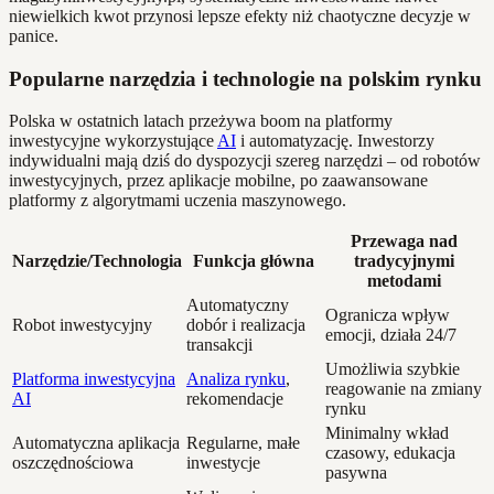
niewielkich kwot przynosi lepsze efekty niż chaotyczne decyzje w
panice.
Popularne narzędzia i technologie na polskim rynku
Polska w ostatnich latach przeżywa boom na platformy
inwestycyjne wykorzystujące
AI
i automatyzację. Inwestorzy
indywidualni mają dziś do dyspozycji szereg narzędzi – od robotów
inwestycyjnych, przez aplikacje mobilne, po zaawansowane
platformy z algorytmami uczenia maszynowego.
Przewaga nad
Narzędzie/Technologia
Funkcja główna
tradycyjnymi
metodami
Automatyczny
Ogranicza wpływ
Robot inwestycyjny
dobór i realizacja
emocji, działa 24/7
transakcji
Umożliwia szybkie
Platforma inwestycyjna
Analiza rynku
,
reagowanie na zmiany
AI
rekomendacje
rynku
Minimalny wkład
Automatyczna aplikacja
Regularne, małe
czasowy, edukacja
oszczędnościowa
inwestycje
pasywna