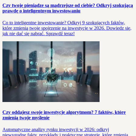
Czy twoje pieniądze są mądrzejsze od ciebie? Odkryj szokującą
prawdę o inteligentnym inwestowaniu
Co to inteligentne inwestowanie? Odkryj 9 szokujących faktów,
które zmienią twoje spojrzenie na inwestycje w 2026. Dowiedz się,
jak nie dać się nabrać. Sprawdź teraz!
Czy oddajesz swoje inwestycje algorytmom? 7 faktów, które
zmienią twoje myślenie
Automatyczne analizy rynku inwestycji w 2026: odkryj
niewygodne fakty, przykłady i praktyczne strategie, które zmienią