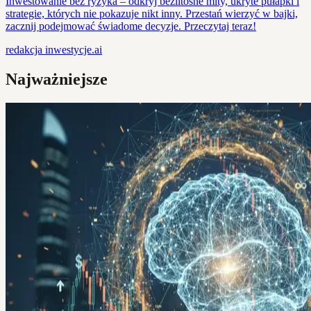
Inwestowanie bez ryzyka – odkryj bezlitosne mity, ukryte pułapki i
strategie, których nie pokazuje nikt inny. Przestań wierzyć w bajki,
zacznij podejmować świadome decyzje. Przeczytaj teraz!
redakcja
inwestycje.ai
Najważniejsze