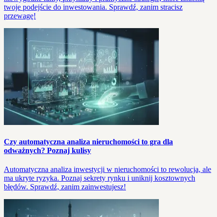
twoje podejście do inwestowania. Sprawdź, zanim stracisz
przewagę!
Czy automatyczna analiza nieruchomości to gra dla
odważnych? Poznaj kulisy
Automatyczna analiza inwestycji w nieruchomości to rewolucja, ale
ma ukryte ryzyka. Poznaj sekrety rynku i uniknij kosztownych
błędów. Sprawdź, zanim zainwestujesz!