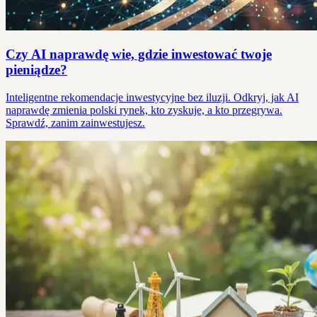
Czy AI naprawdę wie, gdzie inwestować twoje
pieniądze?
Inteligentne rekomendacje inwestycyjne bez iluzji. Odkryj, jak AI
naprawdę zmienia polski rynek, kto zyskuje, a kto przegrywa.
Sprawdź, zanim zainwestujesz.