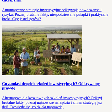
chcesz znać
Automatyczne strategie inwestycyjne odkrywają nowe szanse i
ryzyka. Poznaj brutalne fakty, niespodziewane pułapki i praktyczne
kroki. Czy jesteś gotów?
Co zamiast drogich szkoleń inwestycyjnych? Odkrywamy
prawdę
Alternatywa dla kosztownych szkoleń inwestycyjnych? Odkryj
brutalne fakty, poznaj najnowsze narzędzia i zmień strategię już
dziś. Dowiedz się, co działa naprawdę.