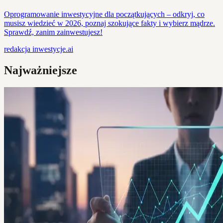
Oprogramowanie inwestycyjne dla początkujących – odkryj, co
musisz wiedzieć w 2026, poznaj szokujące fakty i wybierz mądrze.
Sprawdź, zanim zainwestujesz!
redakcja
inwestycje.ai
Najważniejsze