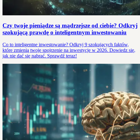
Czy twoje pieniądze są mądrzejsze od ciebie? Odkryj
szokującą prawdę o inteligentnym inwestowaniu
Co to inteligentne inwestowanie? Odkryj 9 szokujących faktów,
które zmienią twoje spojrzenie na inwestycje w 2026. Dowiedz się,
jak nie dać się nabrać. Sprawdź teraz!