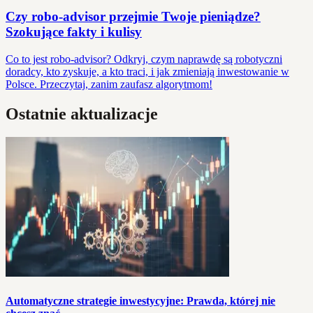
Czy robo-advisor przejmie Twoje pieniądze?
Szokujące fakty i kulisy
Co to jest robo-advisor? Odkryj, czym naprawdę są robotyczni
doradcy, kto zyskuje, a kto traci, i jak zmieniają inwestowanie w
Polsce. Przeczytaj, zanim zaufasz algorytmom!
Ostatnie aktualizacje
Automatyczne strategie inwestycyjne: Prawda, której nie