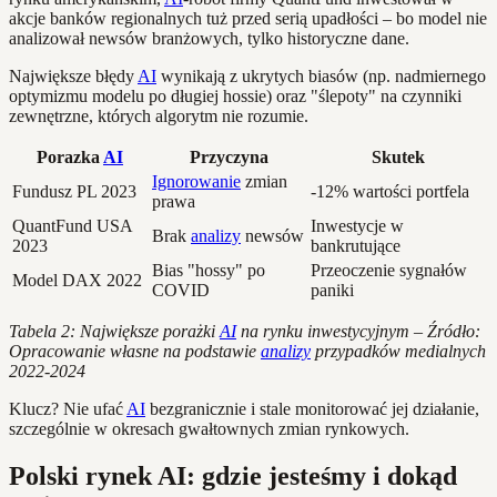
akcje banków regionalnych tuż przed serią upadłości – bo model nie
analizował newsów branżowych, tylko historyczne dane.
Największe błędy
AI
wynikają z ukrytych biasów (np. nadmiernego
optymizmu modelu po długiej hossie) oraz "ślepoty" na czynniki
zewnętrzne, których algorytm nie rozumie.
Porazka
AI
Przyczyna
Skutek
Ignorowanie
zmian
Fundusz PL 2023
-12% wartości portfela
prawa
QuantFund USA
Inwestycje w
Brak
analizy
newsów
2023
bankrutujące
Bias "hossy" po
Przeoczenie sygnałów
Model DAX 2022
COVID
paniki
Tabela 2: Największe porażki
AI
na rynku inwestycyjnym – Źródło:
Opracowanie własne na podstawie
analizy
przypadków medialnych
2022-2024
Klucz? Nie ufać
AI
bezgranicznie i stale monitorować jej działanie,
szczególnie w okresach gwałtownych zmian rynkowych.
Polski rynek AI: gdzie jesteśmy i dokąd