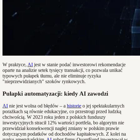
W praktyce,
AI
jest w stanie podać inwestorowi rekomendacje
oparte na analizie setek tysięcy transakcji, co pozwala unikać
typowych pułapek tłumu, ale nie eliminuje ryzyka
"nieprzewidzianych" szoków rynkowych.
Pułapki automatyzacji: kiedy AI zawodzi
AI
nie jest wolna od błędów – a
historie
o jej spektakularnych
porażkach są równie edukacyjne, co przestrogi przed ludzką
chciwością. W 2023 roku jeden z polskich funduszy
inwestycyjnych stracił 12% wartości portfela, bo algorytm nie
przewidział konsekwencji nagłej zmiany w polskim prawie
dotyczącym podatków od dochodów kapitałowych. Z kolei na
rynku amerykańskim,
AI
-robot firmy QuantFund inwestował w