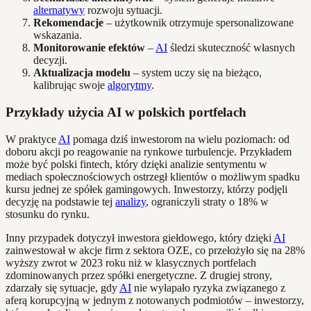
alternatywy
rozwoju sytuacji.
Rekomendacje
– użytkownik otrzymuje spersonalizowane
wskazania.
Monitorowanie efektów
–
AI
śledzi skuteczność własnych
decyzji.
Aktualizacja modelu
– system uczy się na bieżąco,
kalibrując swoje
algorytmy
.
Przykłady użycia AI w polskich portfelach
W praktyce
AI
pomaga dziś inwestorom na wielu poziomach: od
doboru akcji po reagowanie na rynkowe turbulencje. Przykładem
może być polski fintech, który dzięki analizie sentymentu w
mediach społecznościowych ostrzegł klientów o możliwym spadku
kursu jednej ze spółek gamingowych. Inwestorzy, którzy podjęli
decyzję na podstawie tej
analizy
, ograniczyli straty o 18% w
stosunku do rynku.
Inny przypadek dotyczył inwestora giełdowego, który dzięki
AI
zainwestował w akcje firm z sektora OZE, co przełożyło się na 28%
wyższy zwrot w 2023 roku niż w klasycznych portfelach
zdominowanych przez spółki energetyczne. Z drugiej strony,
zdarzały się sytuacje, gdy
AI
nie wyłapało ryzyka związanego z
aferą korupcyjną w jednym z notowanych podmiotów – inwestorzy,