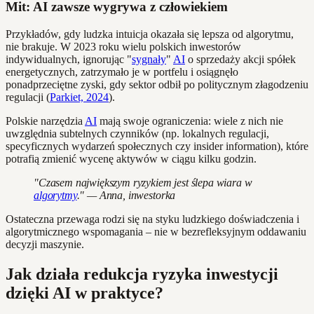
Mit: AI zawsze wygrywa z człowiekiem
Przykładów, gdy ludzka intuicja okazała się lepsza od algorytmu,
nie brakuje. W 2023 roku wielu polskich inwestorów
indywidualnych, ignorując "
sygnały
"
AI
o sprzedaży akcji spółek
energetycznych, zatrzymało je w portfelu i osiągnęło
ponadprzeciętne zyski, gdy sektor odbił po politycznym złagodzeniu
regulacji (
Parkiet, 2024
).
Polskie narzędzia
AI
mają swoje ograniczenia: wiele z nich nie
uwzględnia subtelnych czynników (np. lokalnych regulacji,
specyficznych wydarzeń społecznych czy insider information), które
potrafią zmienić wycenę aktywów w ciągu kilku godzin.
"Czasem największym ryzykiem jest ślepa wiara w
algorytmy
." — Anna, inwestorka
Ostateczna przewaga rodzi się na styku ludzkiego doświadczenia i
algorytmicznego wspomagania – nie w bezrefleksyjnym oddawaniu
decyzji maszynie.
Jak działa redukcja ryzyka inwestycji
dzięki AI w praktyce?