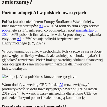
zmierzamy?
Poziom adopcji AI w polskich inwestycjach
Polska jest obecnie liderem Europy Środkowo-Wschodniej w
finansowaniu startupów
AI
– w 2024 roku do firm z tego sektora
pop
łynęło aż 171 mln euro, co potwierdza raport
mamstartup.pl,
2024
. 36% polskich firm aktywnie wdraża procedury zarządzania
ryzykiem
AI
, a 75% stosuje polityki bezpieczeństwa
algorytmicznego (EY, 2024).
W porównaniu do rynków zachodnich, Polska rozwija się szybciej
pod względem liczby wdrożeń, ale wolniej jeśli chodzi o jakość i
głębokość rozwiązań. Wciąż brakuje szerokiej edukacji finansowej
oraz dostępu do zaawansowanych narzędzi dla inwestorów
indywidualnych.
Warto dodać, że według CRN Polska
AI
może zwiększyć
produktywność sektora inwestycyjnego nawet o 9,6% w latach
2019-2024 – to wynik wyższy niż średnia dla regionu CEE, co
pokazuje olbrzymi potencjał, ale i rosnącą konkurencję.
Regulacje, wyzwania i przyszłość