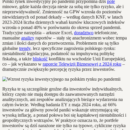
Polski rynek inwestycyjny po pandemii przypomina dziś
pole
minowe, gdzie każda decyzja niesie za sobą nie tylko ryzyko, ale i
nieprzewidywalność. Zmienność na GPW wzrosła do poziomów
niewidzianych od ponad dekady – według danych KNF, w latach
2023-2024 liczba dziennych wahań kursów kluczowych indeksów
wzrosła o ponad 40% w porównaniu do okresu sprzed pandemii.
Tradycyjne narzędzia – arkusze Excel,
doradztwo
telefoniczne,
manualne
analizy
raportów – stały się anachronizmem wobec tempa
zmian i ilości danych do przetworzenia. Problemem nie są tylko
globalne
trendy
, lecz specyficzne zagrożenia polskiego rynku:
niestabilność legislacyjna, podatność na impulsywną politykę
fiskalną, a także
bliskość
konfliktu na wschodzie Unii Europejskiej,
co – jak wykazano w
raporcie Telewizji Biznesowej z 2024 roku
–
dramatycznie zwiększyło percepcję ryzyka przez inwestorów.
Ryzyka te są szczególnie groźne dla inwestorów indywidualnych,
którzy często nie mają dostępu do zaawansowanych narzędzi
analitycznych, ani zespołów analizujących bieżące wydarzenia na
całym świecie. Według badania EY z maja 2024 roku, aż 66%
inwestorów za główny powód paniki wskazuje utrzymującą się
wysoką inflację, a ponad połowa boi się kapitałowej niestabilności i
geopolitycznych wstrząsów. W praktyce oznacza to, że portfele
inwestorów są dziś narażone nie tylko na typowe, cykliczne ryzyka