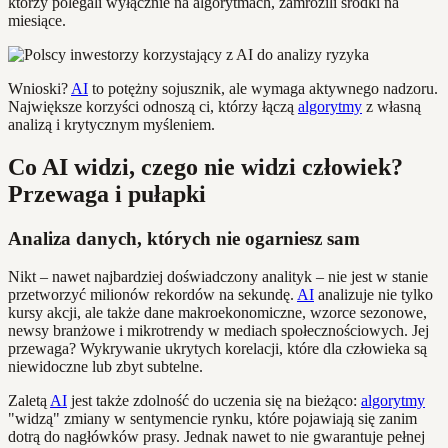
którzy polegali wyłącznie na algorytmach, zamrozili środki na
miesiące.
Wnioski?
AI
to potężny sojusznik, ale wymaga aktywnego nadzoru.
Największe korzyści odnoszą ci, którzy łączą
algorytmy
z własną
analizą i krytycznym myśleniem.
Co AI widzi, czego nie widzi człowiek?
Przewaga i pułapki
Analiza danych, których nie ogarniesz sam
Nikt – nawet najbardziej doświadczony analityk – nie jest w stanie
przetworzyć milionów rekordów na sekundę.
AI
analizuje nie tylko
kursy akcji, ale także dane makroekonomiczne, wzorce sezonowe,
newsy branżowe i mikrotrendy w mediach społecznościowych. Jej
przewaga? Wykrywanie ukrytych korelacji, które dla człowieka są
niewidoczne lub zbyt subtelne.
Zaletą
AI
jest także zdolność do uczenia się na bieżąco:
algorytmy
"widzą" zmiany w sentymencie rynku, które pojawiają się zanim
dotrą do nagłówków prasy. Jednak nawet to nie gwarantuje pełnej