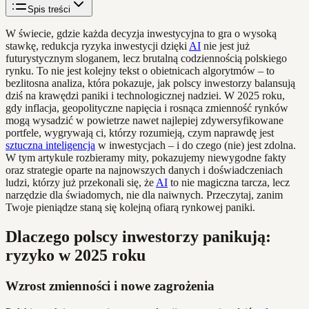
Spis treści
W świecie, gdzie każda decyzja inwestycyjna to gra o wysoką
stawkę, redukcja ryzyka inwestycji dzięki
AI
nie jest już
futurystycznym sloganem, lecz brutalną codziennością polskiego
rynku. To nie jest kolejny tekst o obietnicach algorytmów – to
bezlitosna analiza, która pokazuje, jak polscy inwestorzy balansują
dziś na krawędzi paniki i technologicznej nadziei. W 2025 roku,
gdy inflacja, geopolityczne napięcia i rosnąca zmienność rynków
mogą wysadzić w powietrze nawet najlepiej zdywersyfikowane
portfele, wygrywają ci, którzy rozumieją, czym naprawdę jest
sztuczna inteligencja
w inwestycjach – i do czego (nie) jest zdolna.
W tym artykule rozbieramy mity, pokazujemy niewygodne fakty
oraz strategie oparte na najnowszych danych i doświadczeniach
ludzi, którzy już przekonali się, że
AI
to nie magiczna tarcza, lecz
narzędzie dla świadomych, nie dla naiwnych. Przeczytaj, zanim
Twoje pieniądze staną się kolejną ofiarą rynkowej paniki.
Dlaczego polscy inwestorzy panikują:
ryzyko w 2025 roku
Wzrost zmienności i nowe zagrożenia