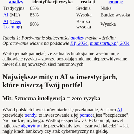
analizy
identyfikacji ryzyka
reakcji
emocje
Tradycyjna
65%
Średnia
Niska
AI
(ML)
85%
Wysoka
Bardzo wysoka
AI
(
Deep
Bardzo
90%
Wysoka
Learning
)
wysoka
Tabela 1: Porównanie skuteczności
analizy
ryzyka – źródło:
Opracowanie własne na podstawie
EY, 2024
,
mamstartup.pl, 2024
Warto jednak pamiętać, że żadna technologia nie wyeliminuje
całkowicie ryzyka – zawsze pozostają zmienne nieprzewidywalne
nawet dla najnowszych sieci neuronowych.
Największe mity o AI w inwestycjach,
które niszczą Twój portfel
Mit: Sztuczna inteligencja = zero ryzyka
Wśród polskich inwestorów utarło się przekonanie, że skoro
AI
przewiduje
trendy
, to inwestowanie z jej
pomoc
ą jest "bezpieczne".
Nic bardziej mylnego. Według ekspertów z CEO.com.pl, nawet
najlepsze
algorytmy
nie przewidziały tzw. "czarnych łabędzi" – jak
nagły krach bankowy czy atak cybernetyczny na giełdę.