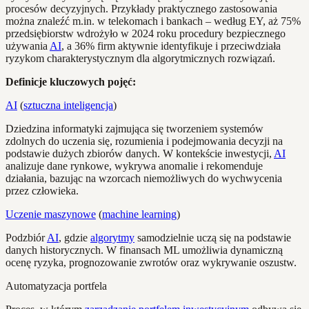
procesów decyzyjnych. Przykłady praktycznego zastosowania
można znaleźć m.in. w telekomach i bankach – według EY, aż 75%
przedsiębiorstw wdrożyło w 2024 roku procedury bezpiecznego
używania
AI
, a 36% firm aktywnie identyfikuje i przeciwdziała
ryzykom charakterystycznym dla algorytmicznych rozwiązań.
Definicje kluczowych pojęć:
AI
(
sztuczna inteligencja
)
Dziedzina informatyki zajmująca się tworzeniem systemów
zdolnych do uczenia się, rozumienia i podejmowania decyzji na
podstawie dużych zbiorów danych. W kontekście inwestycji,
AI
analizuje dane rynkowe, wykrywa anomalie i rekomenduje
działania, bazując na wzorcach niemożliwych do wychwycenia
przez człowieka.
Uczenie maszynowe
(
machine learning
)
Podzbiór
AI
, gdzie
algorytmy
samodzielnie uczą się na podstawie
danych historycznych. W finansach ML umożliwia dynamiczną
ocenę ryzyka, prognozowanie zwrotów oraz wykrywanie oszustw.
Automatyzacja portfela