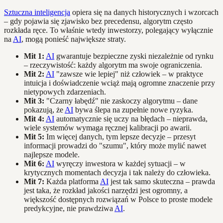
Sztuczna inteligencja
opiera się na danych historycznych i wzorcach
– gdy pojawia się zjawisko bez precedensu, algorytm często
rozkłada ręce. To właśnie wtedy inwestorzy, polegający wyłącznie
na
AI
, mogą ponieść największe straty.
Mit 1:
AI
gwarantuje bezpieczne zyski niezależnie od rynku
– rzeczywistość: każdy algorytm ma swoje ograniczenia.
Mit 2:
AI
"zawsze wie lepiej" niż człowiek – w praktyce
intuicja i doświadczenie wciąż mają ogromne znaczenie przy
nietypowych zdarzeniach.
Mit 3:
"Czarny łabędź" nie zaskoczy algorytmu – dane
pokazują, że
AI
bywa ślepa na zupełnie nowe ryzyka.
Mit 4:
AI
automatycznie się uczy na błędach – nieprawda,
wiele systemów wymaga ręcznej kalibracji po awarii.
Mit 5:
Im więcej danych, tym lepsze decyzje – przesyt
informacji prowadzi do "szumu", który może mylić nawet
najlepsze modele.
Mit 6:
AI
wyręczy inwestora w każdej sytuacji – w
krytycznych momentach decyzja i tak należy do człowieka.
Mit 7:
Każda platforma
AI
jest tak samo skuteczna – prawda
jest taka, że rozkład jakości narzędzi jest ogromny, a
większość dostępnych rozwiązań w Polsce to proste modele
predykcyjne, nie prawdziwa
AI
.