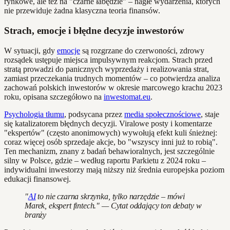
rynkowe, ale też na "czarne łabędzie" – nagłe wydarzenia, których
nie przewiduje żadna klasyczna teoria finansów.
Strach, emocje i błędne decyzje inwestorów
W sytuacji, gdy
emocje
są rozgrzane do czerwoności, zdrowy
rozsądek ustępuje miejsca impulsywnym reakcjom. Strach przed
stratą prowadzi do panicznych wyprzedaży i realizowania strat,
zamiast przeczekania trudnych momentów – co potwierdza analiza
zachowań polskich inwestorów w okresie marcowego krachu 2023
roku, opisana szczegółowo na
inwestomat.eu
.
Psychologia tłumu
, podsycana przez
media społecznościowe
, staje
się katalizatorem błędnych decyzji. Viralowe posty i komentarze
"ekspertów" (często anonimowych) wywołują efekt kuli śnieżnej:
coraz więcej osób sprzedaje akcje, bo "wszyscy inni już to robią".
Ten mechanizm, znany z badań behawioralnych, jest szczególnie
silny w Polsce, gdzie – według raportu Parkietu z 2024 roku –
indywidualni inwestorzy mają niższy niż średnia europejska poziom
edukacji finansowej.
"
AI
to nie czarna skrzynka, tylko narzędzie – mówi
Marek, ekspert fintech." — Cytat oddający ton debaty w
branży