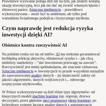
Prawdziwe wyzwanie polega dziś nie na tym, jak znaleźć kolejną
okazję inwestycyjną, lecz jak nie dać się zwieść własnym lękom i
zbiorowej panice.
Sztuczna inteligencja
– prawidłowo
wykorzystywana – może być tu antidotum, ale tylko pod
warunkiem świadomego podejścia i krytycznego myślenia.
Czym naprawdę jest redukcja ryzyka
inwestycji dzięki AI?
Obietnice kontra rzeczywistość AI
Na polskim rynku roi się od mitów:
AI
ma rzekomo gwarantować
bezbłędną selekcję aktywów, eliminować ryzyko i – jak chcą
niektórzy marketerzy – "dać inwestorom przewagę na zawsze".
Rzeczywistość jest mniej spektakularna, ale znacznie ciekawsza.
Sztuczna inteligencja
w inwestycjach to przede wszystkim narzędzie
do zaawansowanej
analizy
danych – jej skuteczność zależy od
jakości algorytmów, danych wejściowych i... zdrowego
sceptycyzmu użytkownika.
W Polsce wykorzystywane są dziś różne typy algorytmów: od
klasycznych modeli
machine learning
(np. regresje, drzewa
decyzyjne), przez głębokie
sieci neuronowe
(
deep learning
), po
hybrydowe systemy łączące analizę danych z automatyzacją