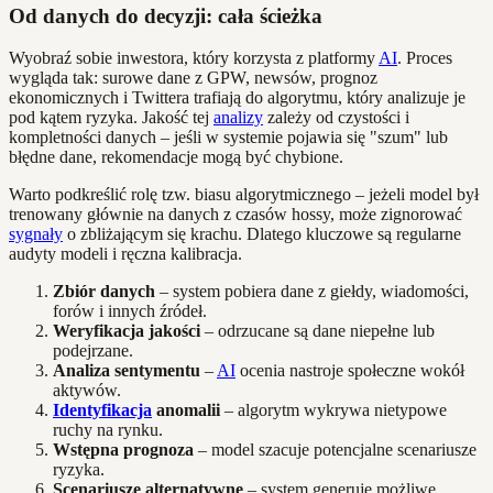
Od danych do decyzji: cała ścieżka
Wyobraź sobie inwestora, który korzysta z platformy
AI
. Proces
wygląda tak: surowe dane z GPW, newsów, prognoz
ekonomicznych i Twittera trafiają do algorytmu, który analizuje je
pod kątem ryzyka. Jakość tej
analizy
zależy od czystości i
kompletności danych – jeśli w systemie pojawia się "szum" lub
błędne dane, rekomendacje mogą być chybione.
Warto podkreślić rolę tzw. biasu algorytmicznego – jeżeli model był
trenowany głównie na danych z czasów hossy, może zignorować
sygnały
o zbliżającym się krachu. Dlatego kluczowe są regularne
audyty modeli i ręczna kalibracja.
Zbiór danych
– system pobiera dane z giełdy, wiadomości,
forów i innych źródeł.
Weryfikacja jakości
– odrzucane są dane niepełne lub
podejrzane.
Analiza sentymentu
–
AI
ocenia nastroje społeczne wokół
aktywów.
Identyfikacja
anomalii
– algorytm wykrywa nietypowe
ruchy na rynku.
Wstępna prognoza
– model szacuje potencjalne scenariusze
ryzyka.
Scenariusze alternatywne
– system generuje możliwe