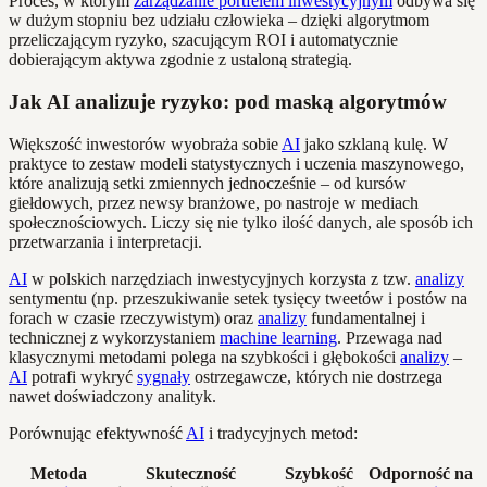
Proces, w którym
zarządzanie portfelem inwestycyjnym
odbywa się
w dużym stopniu bez udziału człowieka – dzięki algorytmom
przeliczającym ryzyko, szacującym ROI i automatycznie
dobierającym aktywa zgodnie z ustaloną strategią.
Jak AI analizuje ryzyko: pod maską algorytmów
Większość inwestorów wyobraża sobie
AI
jako szklaną kulę. W
praktyce to zestaw modeli statystycznych i uczenia maszynowego,
które analizują setki zmiennych jednocześnie – od kursów
giełdowych, przez newsy branżowe, po nastroje w mediach
społecznościowych. Liczy się nie tylko ilość danych, ale sposób ich
przetwarzania i interpretacji.
AI
w polskich narzędziach inwestycyjnych korzysta z tzw.
analizy
sentymentu (np. przeszukiwanie setek tysięcy tweetów i postów na
forach w czasie rzeczywistym) oraz
analizy
fundamentalnej i
technicznej z wykorzystaniem
machine learning
. Przewaga nad
klasycznymi metodami polega na szybkości i głębokości
analizy
–
AI
potrafi wykryć
sygnały
ostrzegawcze, których nie dostrzega
nawet doświadczony analityk.
Porównując efektywność
AI
i tradycyjnych metod:
Metoda
Skuteczność
Szybkość
Odporność na