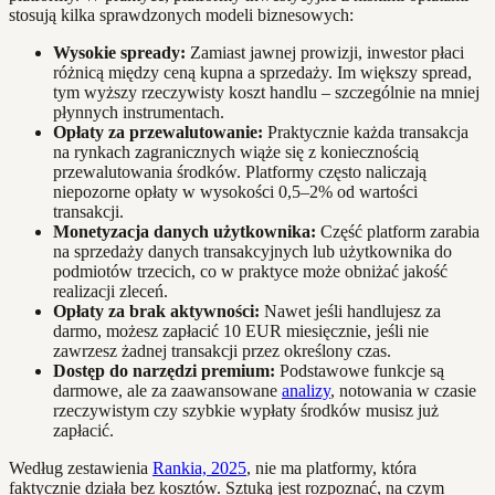
stosują kilka sprawdzonych modeli biznesowych:
Wysokie spready:
Zamiast jawnej prowizji, inwestor płaci
różnicą między ceną kupna a sprzedaży. Im większy spread,
tym wyższy rzeczywisty koszt handlu – szczególnie na mniej
płynnych instrumentach.
Opłaty za przewalutowanie:
Praktycznie każda transakcja
na rynkach zagranicznych wiąże się z koniecznością
przewalutowania środków. Platformy często naliczają
niepozorne opłaty w wysokości 0,5–2% od wartości
transakcji.
Monetyzacja danych użytkownika:
Część platform zarabia
na sprzedaży danych transakcyjnych lub użytkownika do
podmiotów trzecich, co w praktyce może obniżać jakość
realizacji zleceń.
Opłaty za brak aktywności:
Nawet jeśli handlujesz za
darmo, możesz zapłacić 10 EUR miesięcznie, jeśli nie
zawrzesz żadnej transakcji przez określony czas.
Dostęp do narzędzi premium:
Podstawowe funkcje są
darmowe, ale za zaawansowane
analizy
, notowania w czasie
rzeczywistym czy szybkie wypłaty środków musisz już
zapłacić.
Według zestawienia
Rankia, 2025
, nie ma platformy, która
faktycznie działa bez kosztów. Sztuką jest rozpoznać, na czym