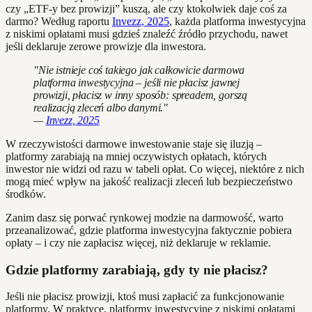
czy „ETF-y bez prowizji” kuszą, ale czy ktokolwiek daje coś za
darmo? Według raportu
Invezz, 2025
, każda platforma inwestycyjna
z niskimi opłatami musi gdzieś znaleźć źródło przychodu, nawet
jeśli deklaruje zerowe prowizje dla inwestora.
"Nie istnieje coś takiego jak całkowicie darmowa
platforma inwestycyjna – jeśli nie płacisz jawnej
prowizji, płacisz w inny sposób: spreadem, gorszą
realizacją zleceń albo danymi."
—
Invezz, 2025
W rzeczywistości darmowe inwestowanie staje się iluzją –
platformy zarabiają na mniej oczywistych opłatach, których
inwestor nie widzi od razu w tabeli opłat. Co więcej, niektóre z nich
mogą mieć wpływ na jakość realizacji zleceń lub bezpieczeństwo
środków.
Zanim dasz się porwać rynkowej modzie na darmowość, warto
przeanalizować, gdzie platforma inwestycyjna faktycznie pobiera
opłaty – i czy nie zapłacisz więcej, niż deklaruje w reklamie.
Gdzie platformy zarabiają, gdy ty nie płacisz?
Jeśli nie płacisz prowizji, ktoś musi zapłacić za funkcjonowanie
platformy. W praktyce, platformy inwestycyjne z niskimi opłatami