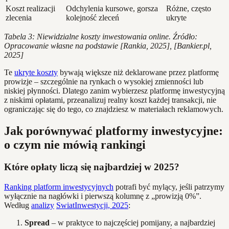
Koszt realizacji
Odchylenia kursowe, gorsza
Różne, często
zlecenia
kolejność zleceń
ukryte
Tabela 3: Niewidzialne koszty inwestowania online. Źródło:
Opracowanie własne na podstawie [Rankia, 2025], [Bankier.pl,
2025]
Te
ukryte koszty
bywają większe niż deklarowane przez platformę
prowizje – szczególnie na rynkach o wysokiej zmienności lub
niskiej płynności. Dlatego zanim wybierzesz platformę inwestycyjną
z niskimi opłatami, przeanalizuj realny koszt każdej transakcji, nie
ograniczając się do tego, co znajdziesz w materiałach reklamowych.
Jak porównywać platformy inwestycyjne:
o czym nie mówią rankingi
Które opłaty liczą się najbardziej w 2025?
Ranking platform inwestycyjnych
potrafi być mylący, jeśli patrzymy
wyłącznie na nagłówki i pierwszą kolumnę z „prowizją 0%”.
Według
analizy
SwiatInwestycji, 2025
:
Spread
– w praktyce to najczęściej pomijany, a najbardziej