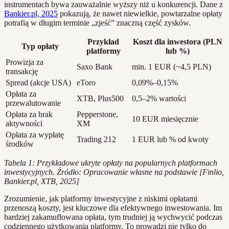
instrumentach bywa zauważalnie wyższy niż u konkurencji. Dane z
Bankier.pl, 2025
pokazują, że nawet niewielkie, powtarzalne opłaty
potrafią w długim terminie „zjeść” znaczną część zysków.
Przykład
Koszt dla inwestora (PLN
Typ opłaty
platformy
lub %)
Prowizja za
Saxo Bank
min. 1 EUR (~4,5 PLN)
transakcję
Spread (akcje USA)
eToro
0,09%–0,15%
Opłata za
XTB, Plus500
0,5–2% wartości
przewalutowanie
Opłata za brak
Pepperstone,
10 EUR miesięcznie
aktywności
XM
Opłata za wypłatę
Trading 212
1 EUR lub % od kwoty
środków
Tabela 1: Przykładowe ukryte opłaty na popularnych platformach
inwestycyjnych. Źródło: Opracowanie własne na podstawie [Finlio,
Bankier.pl, XTB, 2025]
Zrozumienie, jak platformy inwestycyjne z niskimi opłatami
przenoszą koszty, jest kluczowe dla efektywnego inwestowania. Im
bardziej zakamuflowana opłata, tym trudniej ją wychwycić podczas
codziennego użytkowania platformy. To prowadzi nie tylko do