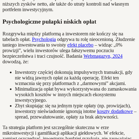
niższych zysków netto, ale także do utraty kontroli nad własnym
portfelem inwestycyjnym.
Psychologiczne pułapki niskich opłat
Rozgrywka między platformą a inwestorem nie kończy się na
tabelach opłat.
Psychologia
odgrywa tu rolę nieocenioną. Złudzenie
taniego inwestowania to swoisty
efekt placebo
– widząc „0%
prowizji”, wielu inwestorów ulega fałszywemu poczuciu
bezpieczeństwa i traci czujność. Badania
Webmagazyn, 2024
dowodzą, że:
Inwestorzy częściej dokonują impulsywnych transakcji, gdy
nie widzą jawnych opłat za każdą operację. Efekt ten
wzmacnia się przy platformach z „darmowymi” akcjami.
Minimalizacja opłat bywa wykorzystywana do zamaskowania
wysokich kosztów w innych miejscach ekosystemu
inwestycyjnego.
Zbyt skupiając się na jednym typie opłaty (np. prowizjach),
inwestorzy nieświadomie ignorują istotne
koszty dodatkowe
–
spread, przewalutowanie, opłaty za brak aktywności.
Ta strategia platform jest szczególnie skuteczna w erze
mikroinwestycji i gamifikacji aplikacji giełdowych. W efekcie,
zamiast oszczędzać, inwestorzy bardziej ryzykują, nie zauważając