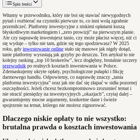
Spis treści
Witamy w przewodniku, który nie boi się stawiać niewygodnych
pytań i rozbierać na czynniki pierwsze to, co inni wolą zgrabnie
przemilczeć. Platformy inwestycyjne z niskimi opłatami kuszą
błyskotliwym marketingiem i „zero prowizji” na pierwszym planie.
Ale czy naprawdę inwestujesz tanio, czy może płacisz więcej, niż ci
się wydaje – tylko nie tam, gdzie się tego spodziewasz? W 2025
roku, gdy
inwestowanie online
stało się masowe jak nigdy dotąd,
tanie platformy wyrastają jak grzyby po deszczu. Ten artykuł to nie
kolejny ranking „top 10 brokerów”, lecz dogłębny, brutalnie szczery
przewodnik
po realnych kosztach inwestowania w Polsce.
Zdemaskujemy ukryte opłaty, psychologiczne pułapki i fikcję
darmowego handlu. Odpowiemy, co naprawdę znaczy „tania
platforma inwestycyjna” oraz jak nie dać się złapać w sidła pozornej
oszczędności. Jeżeli chcesz bezkompromisowo zrozumieć temat i
nie stracić pieniędzy na inwestycyjnych „okazjach”, czytaj dalej –
gwarantujemy mocne argumenty, konkretne dane i świeże
spojrzenie na temat, którego nie możesz zignorować.
Dlaczego niskie opłaty to nie wszystko:
brutalna prawda o kosztach inwestowania