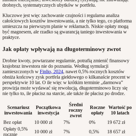
drobnych, systematycznych ubytków w portfelu.
Kluczowe jest więc zachowanie czujności i regularna analiza
całościowych kosztów inwestowania, a nie tylko tego, co platforma
umieszcza na pierwszym planie w reklamach. Niskie opłaty mogą
być magnesem, ale rzadko są gwarancją taniego inwestowania w
praktyce.
Jak opłaty wpływają na długoterminowy zwrot
Drobne kwoty, powtarzane regularnie, potrafią zmienić finansowy
krajobraz inwestora nie do poznania. Według symulacji
zamieszczonych w
Finlio, 2024
, nawet 0,5% rocznych kosztów
obniża końcowy zysk portfela giełdowego o kilkanaście procent w
perspektywie 10 lat. O ile więc w krótkim terminie „darmowa”
prowizja może wydawać się rewolucją, długoterminowo liczy się
nie tylko to, ile płacisz na starcie, ale także ile płacisz po drodze.
Średni
Scenariusz
Początkowa
Roczne
Wartość po
roczny
inwestowania
inwestycja
opłaty
10 latach
zwrot
Bez opłat
10 000 zł
7%
0%
19 672 zł
Opłaty 0,5%
10 000 zł
7%
0,5%
18 657 zł
rocznie