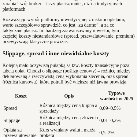
zarabia Twój broker – i czy płacisz mniej, niż na tradycyjnych
platformach.
Rozważając wybór platformy inwestycyjnej z niskimi opłatami,
warto szczegółowo sprawdzić, co jest „za darmo”, a za co
faktycznie płacisz. Im bardziej zaawansowany inwestor, tym
częściej koszty niestandardowe (spread, przewalutowanie, premium)
przewyższają klasyczne prowizje.
Slippage, spread i inne niewidzialne koszty
Kolejną mało oczywistą pułapką są tzw. koszty transakcyjne poza
tabelą opłat. Chodzi o slippage (poślizg cenowy) – różnicę między
deklarowaną a rzeczywistą ceną wykonania zlecenia, oraz spread
(różnica kursowa), która potrafi być większa niż jawna prowizja.
Typowe
Koszt
Opis
wartości w 2025
Różnica między ceną kupna a
Spread
0,09–0,5%
sprzedaży
Różnica między ceną złożenia
Slippage
0,01–0,2%
a realizacji
Opłata za
Kurs wymiany walut i marża
0,5–2%
przewalutowanie
brokera