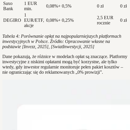
Saxo
1 EUR
0,08%+
0,5%
0 zł
0 zł
Bank
min.
1
2,5 EUR
DEGIRO
EUR/ETF,
0,08%+
0,25%
0 zł
rocznie
akcje
Tabela 4: Porównanie opłat na najpopularniejszych platformach
inwestycyjnych w Polsce. Źródło: Opracowanie własne na
podstawie [Invezz, 2025], [SwiatInwestycji, 2025]
Dane pokazują, że różnice w modelach opłat są znaczące. Platformy
inwestycyjne z niskimi opłatami mogą być korzystne, ale tylko
wtedy, gdy inwestor regularnie monitoruje pełen pakiet kosztów –
nie ograniczając się do reklamowanych „0% prowizji”.