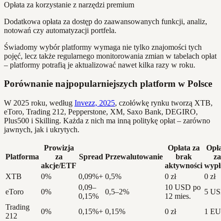
Opłata za korzystanie z narzędzi premium
Dodatkowa opłata za dostęp do zaawansowanych funkcji, analiz,
notowań czy automatyzacji portfela.
Świadomy wybór platformy wymaga nie tylko znajomości tych
pojęć, lecz także regularnego monitorowania zmian w tabelach opłat
– platformy potrafią je aktualizować nawet kilka razy w roku.
Porównanie najpopularniejszych platform w Polsce
W 2025 roku, według
Invezz, 2025
, czołówkę rynku tworzą XTB,
eToro, Trading 212, Pepperstone, XM, Saxo Bank, DEGIRO,
Plus500 i Skilling. Każda z nich ma inną politykę opłat – zarówno
jawnych, jak i ukrytych.
Prowizja
Opłata za
Opł
Platforma
za
Spread
Przewalutowanie
brak
za
akcje/ETF
aktywności
wypł
XTB
0%
0,09%+
0,5%
0 zł
0 zł
0,09–
10 USD po
eToro
0%
0,5–2%
5 U
0,15%
12 mies.
Trading
0%
0,15%+
0,15%
0 zł
1 E
212