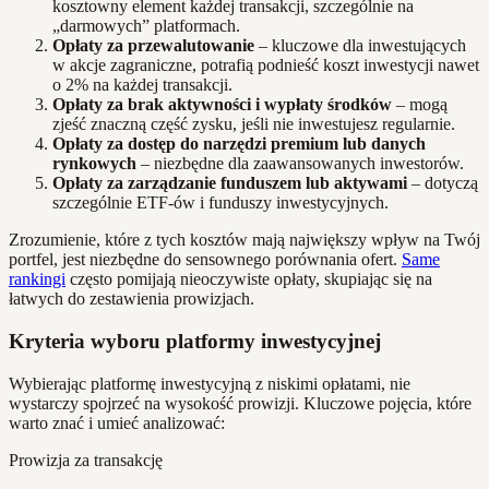
kosztowny element każdej transakcji, szczególnie na
„darmowych” platformach.
Opłaty za przewalutowanie
– kluczowe dla inwestujących
w akcje zagraniczne, potrafią podnieść koszt inwestycji nawet
o 2% na każdej transakcji.
Opłaty za brak aktywności i wypłaty środków
– mogą
zjeść znaczną część zysku, jeśli nie inwestujesz regularnie.
Opłaty za dostęp do narzędzi premium lub danych
rynkowych
– niezbędne dla zaawansowanych inwestorów.
Opłaty za zarządzanie funduszem lub aktywami
– dotyczą
szczególnie ETF-ów i funduszy inwestycyjnych.
Zrozumienie, które z tych kosztów mają największy wpływ na Twój
portfel, jest niezbędne do sensownego porównania ofert.
Same
rankingi
często pomijają nieoczywiste opłaty, skupiając się na
łatwych do zestawienia prowizjach.
Kryteria wyboru platformy inwestycyjnej
Wybierając platformę inwestycyjną z niskimi opłatami, nie
wystarczy spojrzeć na wysokość prowizji. Kluczowe pojęcia, które
warto znać i umieć analizować:
Prowizja za transakcję