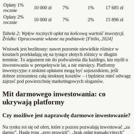
Opłaty 1%
10 000 zł
7%
1%
17 685 zł
rocznie
Opłaty 2%
10 000 zł
7%
2%
15 896 zł
rocznie
Tabela 2: Wpływ rocznych opłat na końcową wartość inwestycji.
Źródło: Opracowanie własne na podstawie [Finlio, 2024]
Wniosek jest bezlitosny: nawet pozornie niewielkie różnice w
kosztach przekładają się na tysiące złotych różnicy w długim
terminie. To argument nie do podważenia dla każdego, kto myśli o
inwestowaniu w perspektywie lat, a nie miesięcy. Platformy
inwestycyjne z niskimi opłatami mogą być sojusznikiem, jeśli
dobrze zrozumiesz całą strukturę kosztów – i będziesz mieć odwagę
zajrzeć pod powierzchnię marketingowych sloganów.
Mit darmowego inwestowania: co
ukrywają platformy
Czy możliwe jest naprawdę darmowe inwestowanie?
Na rynku roi się od ofert, które z pozoru pozwalają inwestować „za
darmo”. Hasła typu „zero prowizji”, „brak opłat transakcyjnych”