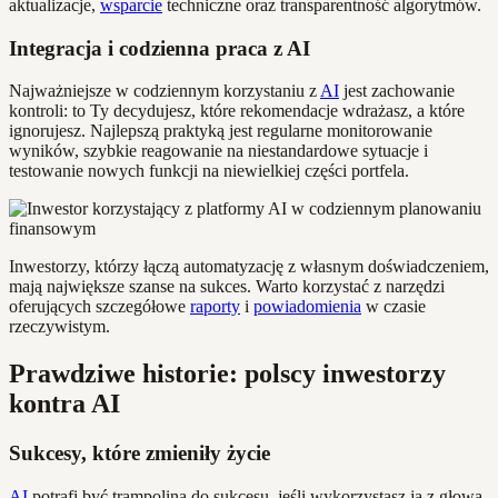
aktualizacje,
wsparcie
techniczne oraz transparentność algorytmów.
Integracja i codzienna praca z AI
Najważniejsze w codziennym korzystaniu z
AI
jest zachowanie
kontroli: to Ty decydujesz, które rekomendacje wdrażasz, a które
ignorujesz. Najlepszą praktyką jest regularne monitorowanie
wyników, szybkie reagowanie na niestandardowe sytuacje i
testowanie nowych funkcji na niewielkiej części portfela.
Inwestorzy, którzy łączą automatyzację z własnym doświadczeniem,
mają największe szanse na sukces. Warto korzystać z narzędzi
oferujących szczegółowe
raporty
i
powiadomienia
w czasie
rzeczywistym.
Prawdziwe historie: polscy inwestorzy
kontra AI
Sukcesy, które zmieniły życie
AI
potrafi być trampoliną do sukcesu, jeśli wykorzystasz ją z głową.