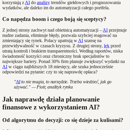
korzystają z
AI
do
analizy
trendów giełdowych i prognozowania
wydatków, ale daleko im do automatyzacji całego portfela.
Co napędza boom i czego boją się sceptycy?
Z jednej strony zachwyt nad obietnicą automatyzacji –
AI
przejmuje
nudne zadania, eliminuje błędy, pozwala szybciej reagować na
zmieniający się rynek. Polacy upatrują w
AI
szansę na
przewidywalność w czasach kryzysu. Z drugiej strony,
lęk
przed
utratą kontroli i brakiem transparentności. Według raportów, niska
świadomość korzyści oraz chroniczny brak specjalistów to
największe bariery. Ponad 30% firm planuje zwiększyć wydatki na
AI
w ciągu najbliższych 18 miesięcy, ale szuka jednocześnie
odpowiedzi na pytanie: czy to się naprawdę opłaca?
"
AI
to nie magia, to narzędzie. Trzeba wiedzieć, jak go
używać." — Piotr, analityk rynku
Jak naprawdę działa planowanie
finansowe z wykorzystaniem AI?
Od algorytmu do decyzji: co się dzieje za kulisami?