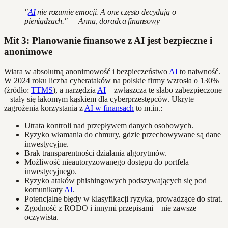
"
AI
nie rozumie emocji. A one często decydują o
pieniądzach." — Anna, doradca finansowy
Mit 3: Planowanie finansowe z AI jest bezpieczne i
anonimowe
Wiara w absolutną anonimowość i bezpieczeństwo
AI
to naiwność.
W 2024 roku liczba cyberataków na polskie firmy wzrosła o 130%
(źródło:
TTMS
), a narzędzia
AI
– zwłaszcza te słabo zabezpieczone
– stały się łakomym kąskiem dla cyberprzestępców. Ukryte
zagrożenia korzystania z
AI w finansach
to m.in.:
Utrata kontroli nad przepływem danych osobowych.
Ryzyko włamania do chmury, gdzie przechowywane są dane
inwestycyjne.
Brak transparentności działania algorytmów.
Możliwość nieautoryzowanego dostępu do portfela
inwestycyjnego.
Ryzyko ataków phishingowych podszywających się pod
komunikaty
AI
.
Potencjalne błędy w klasyfikacji ryzyka, prowadzące do strat.
Zgodność z RODO i innymi przepisami – nie zawsze
oczywista.