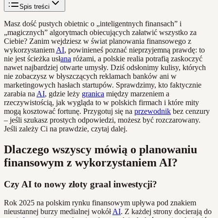
Spis treści
Masz dość pustych obietnic o „inteligentnych finansach” i
„magicznych” algorytmach obiecujących załatwić wszystko za
Ciebie? Zanim wejdziesz w świat planowania finansowego z
wykorzystaniem
AI
, powinieneś poznać nieprzyjemną prawdę: to
nie jest ścieżka usł
ana
różami, a polskie realia potrafią zaskoczyć
nawet najbardziej otwarte umysły. Dziś odsłonimy kulisy, których
nie zobaczysz w błyszczących reklamach banków ani w
marketingowych hasłach startupów. Sprawdzimy, kto faktycznie
zarabia na
AI
, gdzie leży
granica
między marzeniem a
rzeczywistością, jak wygląda to w polskich firmach i które mity
mogą kosztować fortunę. Przygotuj się na
przewodnik
bez cenzury
– jeśli szukasz prostych odpowiedzi, możesz być rozczarowany.
Jeśli zależy Ci na prawdzie, czytaj dalej.
Dlaczego wszyscy mówią o planowaniu
finansowym z wykorzystaniem AI?
Czy AI to nowy złoty graal inwestycji?
Rok 2025 na polskim rynku finansowym upływa pod znakiem
nieustannej burzy medialnej wokół
AI
. Z każdej strony docierają do