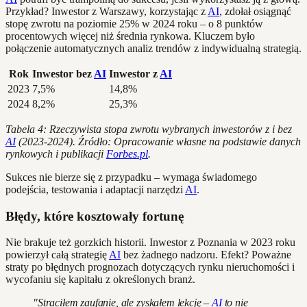
Przykład? Inwestor z Warszawy, korzystając z
AI
, zdołał osiągnąć
stopę zwrotu na poziomie 25% w 2024 roku – o 8 punktów
procentowych więcej niż średnia rynkowa. Kluczem było
połączenie automatycznych analiz trendów z indywidualną strategią.
Rok
Inwestor bez
AI
Inwestor z
AI
2023
7,5%
14,8%
2024
8,2%
25,3%
Tabela 4: Rzeczywista stopa zwrotu wybranych inwestorów z i bez
AI
(2023-2024). Źródło: Opracowanie własne na podstawie danych
rynkowych i publikacji
Forbes.pl
.
Sukces nie bierze się z przypadku – wymaga świadomego
podejścia, testowania i adaptacji narzędzi
AI
.
Błędy, które kosztowały fortunę
Nie brakuje też gorzkich historii. Inwestor z Poznania w 2023 roku
powierzył całą strategię
AI
bez żadnego nadzoru. Efekt? Poważne
straty po błędnych prognozach dotyczących rynku nieruchomości i
wycofaniu się kapitału z określonych branż.
"Straciłem zaufanie, ale zyskałem lekcję –
AI
to nie