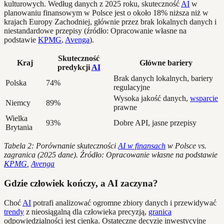
kulturowych. Według danych z 2025 roku, skuteczność
AI
w
planowaniu finansowym w Polsce jest o około 18% niższa niż w
krajach Europy Zachodniej, głównie przez brak lokalnych danych i
niestandardowe przepisy (źródło: Opracowanie własne na
podstawie
KPMG
,
Avenga
).
Skuteczność
Kraj
Główne bariery
predykcji
AI
Brak danych lokalnych, bariery
Polska
74%
regulacyjne
Wysoka jakość danych,
wsparcie
Niemcy
89%
prawne
Wielka
93%
Dobre API, jasne przepisy
Brytania
Tabela 2: Porównanie skuteczności
AI w finansach
w Polsce vs.
zagranica (2025 dane). Źródło: Opracowanie własne na podstawie
KPMG
,
Avenga
Gdzie człowiek kończy, a AI zaczyna?
Choć
AI
potrafi analizować ogromne zbiory danych i przewidywać
trendy
z nieosiągalną dla człowieka precyzją,
granica
odpowiedzialności jest cienka. Ostateczne decyzje inwestycyjne