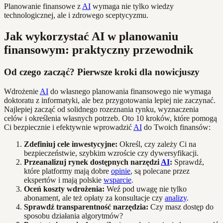
Planowanie finansowe z
AI
wymaga nie tylko wiedzy
technologicznej, ale i zdrowego sceptycyzmu.
Jak wykorzystać AI w planowaniu
finansowym: praktyczny przewodnik
Od czego zacząć? Pierwsze kroki dla nowicjuszy
Wdrożenie
AI
do własnego planowania finansowego nie wymaga
doktoratu z informatyki, ale bez przygotowania lepiej nie zaczynać.
Najlepiej zacząć od solidnego rozeznania rynku, wyznaczenia
celów i określenia własnych potrzeb. Oto 10 kroków, które pomogą
Ci bezpiecznie i efektywnie wprowadzić
AI
do Twoich finansów:
Zdefiniuj cele inwestycyjne:
Określ, czy zależy Ci na
bezpieczeństwie, szybkim wzroście czy dywersyfikacji.
Przeanalizuj rynek dostępnych narzędzi
AI
:
Sprawdź,
które platformy mają dobre
opinie
, są polecane przez
ekspertów i mają polskie
wsparcie
.
Oceń koszty wdrożenia:
Weź pod uwagę nie tylko
abonament, ale też opłaty za konsultacje czy
analizy
.
Sprawdź transparentność narzędzia:
Czy masz dostęp do
sposobu działania algorytmów?