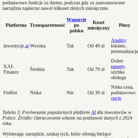
podstawowe funkcje za darmo, podczas gdy za zaawansowane
narzędzia zapłacisz nawet kilkaset złotych miesięcznie.
Wsparcie
Koszt
Platforma
Transparentność
po
Plusy
miesięczny
polsku
Analizy
inwestycje.
ai
Wysoka
Tak
Od 49 zł
lokalne,
personalizacj
Dobre
XAI-
raporty
,
Średnia
Tak
Od 79 zł
Finance
szybka
obsługa
Niska cena,
FinBot
Niska
Nie
Od 39 zł
podstawowe
opcje
Tabela 3: Porównanie popularnych platform
AI
dla inwestorów w
Polsce. Źródło: Opracowanie własne na podstawie danych z 2024
roku.
Wybierając narzędzie, szukaj tych, które oferują bieżące