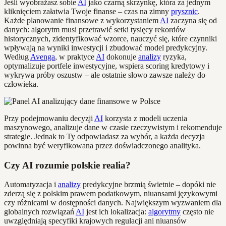
Jeśli wyobrażasz sobie
AI
jako czarną skrzynkę, która za jednym
kliknięciem załatwia Twoje finanse – czas na zimny
prysznic
.
Każde planowanie finansowe z wykorzystaniem
AI
zaczyna się od
danych: algorytm musi przetrawić setki tysięcy rekordów
historycznych, zidentyfikować wzorce, nauczyć się, które czynniki
wpływają na wyniki inwestycji i zbudować model predykcyjny.
Według
Avenga
, w praktyce
AI
dokonuje
analizy
ryzyka,
optymalizuje portfele inwestycyjne, wspiera scoring kredytowy i
wykrywa próby oszustw – ale ostatnie słowo zawsze należy do
człowieka.
Przy podejmowaniu decyzji
AI
korzysta z modeli uczenia
maszynowego, analizuje dane w czasie rzeczywistym i rekomenduje
strategie. Jednak to Ty odpowiadasz za wybór, a każda decyzja
powinna być weryfikowana przez doświadczonego analityka.
Czy AI rozumie polskie realia?
Automatyzacja i
analizy
predykcyjne brzmią świetnie – dopóki nie
zderzą się z polskim prawem podatkowym, niuansami językowymi
czy różnicami w dostępności danych. Największym wyzwaniem dla
globalnych rozwiązań
AI
jest ich lokalizacja:
algorytmy
często nie
uwzględniają specyfiki krajowych regulacji ani niuansów