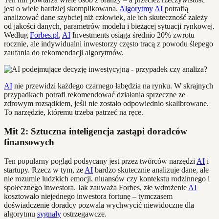
jest o wiele bardziej skomplikowana.
Algorytmy
AI
potrafią
analizować dane szybciej niż człowiek, ale ich skuteczność zależy
od jakości danych, parametrów modelu i bieżącej sytuacji rynkowej.
Według
Forbes.pl
,
AI
Investments osiąga średnio 20% zwrotu
rocznie, ale indywidualni inwestorzy często tracą z powodu ślepego
zaufania do rekomendacji algorytmów.
AI
nie przewidzi każdego czarnego łabędzia na rynku. W skrajnych
przypadkach potrafi rekomendować działania sprzeczne ze
zdrowym rozsądkiem, jeśli nie zostało odpowiednio skalibrowane.
To narzędzie, któremu trzeba patrzeć na ręce.
Mit 2: Sztuczna inteligencja zastąpi doradców
finansowych
Ten popularny pogląd podsycany jest przez twórców narzędzi
AI
i
startupy. Rzecz w tym, że
AI
bardzo skutecznie analizuje dane, ale
nie rozumie ludzkich emocji, niuansów czy kontekstu rodzinnego i
społecznego inwestora. Jak zauważa Forbes, złe wdrożenie
AI
kosztowało niejednego inwestora fortunę – tymczasem
doświadczenie doradcy pozwala wychwycić niewidoczne dla
algorytmu
sygnały
ostrzegawcze.