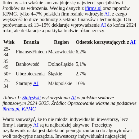
fintechy – to właśnie tam znajduje się najwięcej specjalistów i
środków na wdrożenia. Według danych z
ifirma.pl
oraz raportów
KPMG, tylko 4–7% polskich firm realnie wdrożyło
AI
, z czego
większość to duże podmioty z sektora finansów i technologii. Dla
porównania, aż 13–15% deklaruje wprowadzenie
AI
do końca 2024
roku, ale deklaracje a praktyka to dwie różne rzeczy.
Wiek
Branża
Region
Odsetek korzystających z
AI
25-
Finanse/Fintech
Mazowieckie
6,2%
34
35-
Bankowość
Dolnośląskie
5,1%
49
50+
Ubezpieczenia
Śląskie
2,7%
25-
Startupy
AI
Małopolskie
10%
34
Tabela 1:
Statystyki
wykorzystania
AI
w polskim sektorze
finansowym 2024-2025. Źródło: Opracowanie własne na podstawie
ifirma.pl
,
KPMG
Warto zauważyć, że to nie młodzi indywidualni inwestorzy, lecz
firmy i startupy
AI
są tu najbardziej aktywne. Przeciętny
użytkownik nadal jest daleki od pełnego zaufania do algorytmów i
woli tradycyjne narzędzia. Inwestorzy indywidualni najczęściej