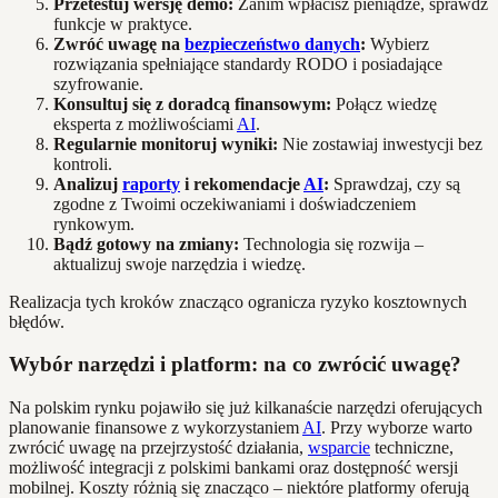
Przetestuj wersję demo:
Zanim wpłacisz pieniądze, sprawdź
funkcje w praktyce.
Zwróć uwagę na
bezpieczeństwo danych
:
Wybierz
rozwiązania spełniające standardy RODO i posiadające
szyfrowanie.
Konsultuj się z doradcą finansowym:
Połącz wiedzę
eksperta z możliwościami
AI
.
Regularnie monitoruj wyniki:
Nie zostawiaj inwestycji bez
kontroli.
Analizuj
raporty
i rekomendacje
AI
:
Sprawdzaj, czy są
zgodne z Twoimi oczekiwaniami i doświadczeniem
rynkowym.
Bądź gotowy na zmiany:
Technologia się rozwija –
aktualizuj swoje narzędzia i wiedzę.
Realizacja tych kroków znacząco ogranicza ryzyko kosztownych
błędów.
Wybór narzędzi i platform: na co zwrócić uwagę?
Na polskim rynku pojawiło się już kilkanaście narzędzi oferujących
planowanie finansowe z wykorzystaniem
AI
. Przy wyborze warto
zwrócić uwagę na przejrzystość działania,
wsparcie
techniczne,
możliwość integracji z polskimi bankami oraz dostępność wersji
mobilnej. Koszty różnią się znacząco – niektóre platformy oferują