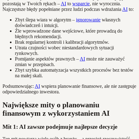
pozostają w Twoich rękach –
AI
to
wsparcie
, nie wyrocznia.
Najczęstsze błędy popełniane przez ludzi podczas wdrażania
AI
to:
Zbyt ślepa wiara w algorytm –
ignorowanie
własnych
doświadczeń i intuicji.
Źle wprowadzone dane wejściowe, które prowadzą do
błędnych rekomendacji.
Brak regularnej kontroli i kalibracji algorytmów.
Utrata czujności wobec niestandardowych sytuacji
rynkowych.
Pomijanie aspektów prawnych –
AI
może nie zauważyć
zmian w przepisach.
Zbyt szybka automatyzacja wszystkich procesów bez testów
na małej skali.
Podsumowując:
AI
wspiera planowanie finansowe, ale nie zastępuje
odpowiedzialnego inwestora.
Największe mity o planowaniu
finansowym z wykorzystaniem AI
Mit 1: AI zawsze podejmuje najlepsze decyzje
Ten mit powtarza wiele osób z branży – a przecież rzeczywistość