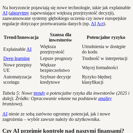
Na horyzoncie pojawiają się nowe technologie, takie jak explainable
AI
(
algorytmy
zapewniające większą przejrzystość decyzji),
zaawansowane systemy głębokiego uczenia czy nowe europejskie
regulacje dotyczące przetwarzania danych (np.
AI
Act
).
Szansa dla
Trend/Innowacja
Potencjalne ryzyko
inwestorów
Większa
Utrudnienia w dostępie
Explainable
AI
przejrzystość
do kodu
Deep learning
Lepsze prognozy
Trudność w interpretacji
Nowe przepisy
Większe
Więcej formalności
UE
bezpieczeństwo
Automatyzacja
Szybsze decyzje
Ryzyko błędnej
scoringu
kredytowe
klasyfikacji
Tabela 5: Nowe
trendy
a potencjalne ryzyka dla inwestorów (2025 i
dalej). Źródło: Opracowanie własne na podstawie
analizy
branżowej.
AI
niesie ze sobą zarówno ogromny potencjał, jak i nowe
zagrożenia – wybór zawsze należy do użytkownika.
Czy AI przejmie kontrolę nad naszymi finansami?