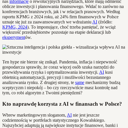
nas
informacje
o rewolucyjnych narzędziach, które mają odmienić
oblicze inwestycji i planowania finansowego. Widać to zarówno na
konferencjach branżowych, jak i w relacjach prasowych. Według
raportu KPMG z 2024 roku, aż 24% firm finansowych w Polsce
uznaje się już za zaawansowanych we wdrażaniu
AI
(źródło:
KPMG, 2024
). To imponujące, choć trzeba pamiętać, że wciąż
większość przedsiębiorstw pozostaje na etapie deklaracji lub
eksperyment
ów.
Ten hype nie bierze się znikąd. Pandemia, inflacja i niepewność
gospodarcza sprawiły, że coraz więcej osób szuka narzędzi do
przewidywania ryzyka i optymalizowania inwestycji.
AI
kusi
obietnicą automatyzacji, precyzji i możliwości bezustannego
analizowania rynku. Z drugiej strony, te
same
mechanizmy budzą
sceptycyzm i niepokój – bo czy rzeczywiście masz kontrolę nad
tym, co robi algorytm z Twoimi pieniędzmi?
Kto naprawdę korzysta z AI w finansach w Polsce?
Wbrew marketingowym sloganom,
AI
nie jest jeszcze
codziennością w portfelach statystycznego Kowalskiego.
Najszybciej adaptują ją największe instytucje finansowe, banki i