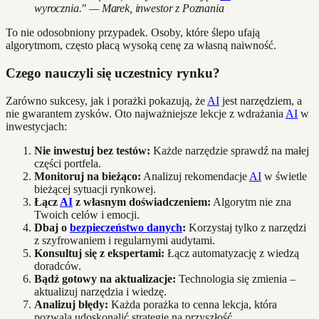
wyrocznia." — Marek, inwestor z Poznania
To nie odosobniony przypadek. Osoby, które ślepo ufają
algorytmom, często płacą wysoką cenę za własną naiwność.
Czego nauczyli się uczestnicy rynku?
Zarówno sukcesy, jak i porażki pokazują, że
AI
jest narzędziem, a
nie gwarantem zysków. Oto najważniejsze lekcje z wdrażania
AI
w
inwestycjach:
Nie inwestuj bez testów:
Każde narzędzie sprawdź na małej
części portfela.
Monitoruj na bieżąco:
Analizuj rekomendacje
AI
w świetle
bieżącej sytuacji rynkowej.
Łącz
AI
z własnym doświadczeniem:
Algorytm nie zna
Twoich celów i emocji.
Dbaj o
bezpieczeństwo danych
:
Korzystaj tylko z narzędzi
z szyfrowaniem i regularnymi audytami.
Konsultuj się z ekspertami:
Łącz automatyzację z wiedzą
doradców.
Bądź gotowy na aktualizacje:
Technologia się zmienia –
aktualizuj narzędzia i wiedzę.
Analizuj błędy:
Każda porażka to cenna lekcja, która
pozwala udoskonalić strategię na przyszłość.