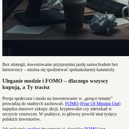
Bez strategii, inwestowanie przypomina jazdę samochodem bez
kierownicy – można się spodziewać spektakularnej katastrofy.
Uleganie modzie i FOMO – dlaczego wszyscy
kupują, a Ty tracisz
Presja społeczna i moda na inwestowanie w „gorące tematy”
prowadzą do stadnych zachowań.
FOMO
(
Fear Of Missing Out
)
napędza masowe zakupy akcji, kryptowalut czy mieszkań w
szczycie cenowym. W praktyce, to główny powód strat tysięcy
polskich inwestorów.
Jak pokazują
analizy
inwestycje.
ai
, zjawisko
FOMO
jest