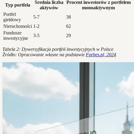
Średnia liczba
Procent inwestorów z portfelem
Typ portfela
aktywów
monoaktywnym
Portfel
5-7
38
giełdowy
Nieruchomości
1-2
62
Fundusze
3-5
29
inwestycyjne
Tabela 2: Dywersyfikacja portfeli inwestycyjnych w Polsce
Źródło: Opracowanie własne na podstawie
Forbes.pl, 2024