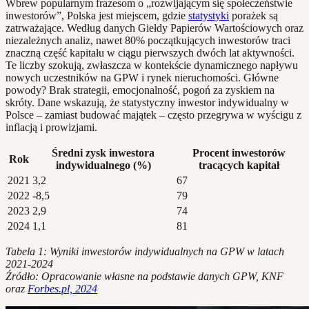
Wbrew popularnym frazesom o „rozwijającym się społeczeństwie
inwestorów”, Polska jest miejscem, gdzie
statystyki
porażek są
zatrważające. Według danych Giełdy Papierów Wartościowych oraz
niezależnych analiz, nawet 80% początkujących inwestorów traci
znaczną część kapitału w ciągu pierwszych dwóch lat aktywności.
Te liczby szokują, zwłaszcza w kontekście dynamicznego napływu
nowych uczestników na GPW i rynek nieruchomości. Główne
powody? Brak strategii, emocjonalność, pogoń za zyskiem na
skróty. Dane wskazują, że statystyczny inwestor indywidualny w
Polsce – zamiast budować majątek – często przegrywa w wyścigu z
inflacją i prowizjami.
Średni zysk inwestora
Procent inwestorów
Rok
indywidualnego (%)
tracących kapitał
2021
3,2
67
2022
-8,5
79
2023
2,9
74
2024
1,1
81
Tabela 1: Wyniki inwestorów indywidualnych na GPW w latach
2021-2024
Źródło: Opracowanie własne na podstawie danych GPW, KNF
oraz
Forbes.pl, 2024