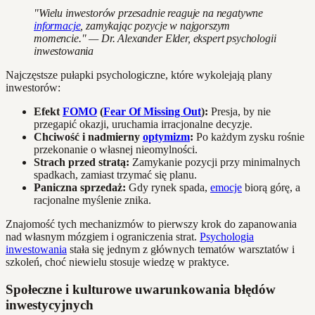
"Wielu inwestorów przesadnie reaguje na negatywne
informacje
, zamykając pozycje w najgorszym
momencie." — Dr. Alexander Elder, ekspert psychologii
inwestowania
Najczęstsze pułapki psychologiczne, które wykolejają plany
inwestorów:
Efekt
FOMO
(
Fear Of Missing Out
):
Presja, by nie
przegapić okazji, uruchamia irracjonalne decyzje.
Chciwość i nadmierny
optymizm
:
Po każdym zysku rośnie
przekonanie o własnej nieomylności.
Strach przed stratą:
Zamykanie pozycji przy minimalnych
spadkach, zamiast trzymać się planu.
Paniczna sprzedaż:
Gdy rynek spada,
emocje
biorą górę, a
racjonalne myślenie znika.
Znajomość tych mechanizmów to pierwszy krok do zapanowania
nad własnym mózgiem i ograniczenia strat.
Psychologia
inwestowania
stała się jednym z głównych tematów warsztatów i
szkoleń, choć niewielu stosuje wiedzę w praktyce.
Społeczne i kulturowe uwarunkowania błędów
inwestycyjnych