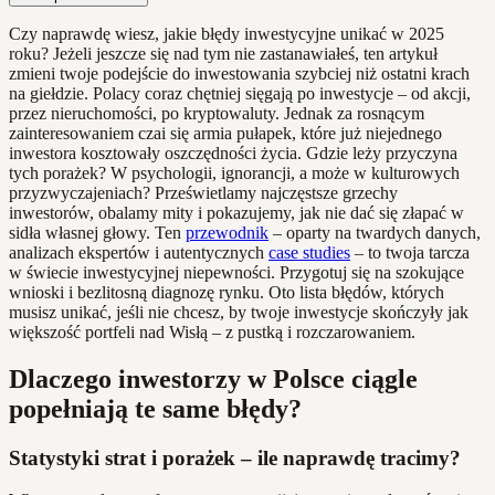
Czy naprawdę wiesz, jakie błędy inwestycyjne unikać w 2025
roku? Jeżeli jeszcze się nad tym nie zastanawiałeś, ten artykuł
zmieni twoje podejście do inwestowania szybciej niż ostatni krach
na giełdzie. Polacy coraz chętniej sięgają po inwestycje – od akcji,
przez nieruchomości, po kryptowaluty. Jednak za rosnącym
zainteresowaniem czai się armia pułapek, które już niejednego
inwestora kosztowały oszczędności życia. Gdzie leży przyczyna
tych porażek? W psychologii, ignorancji, a może w kulturowych
przyzwyczajeniach? Prześwietlamy najczęstsze grzechy
inwestorów, obalamy mity i pokazujemy, jak nie dać się złapać w
sidła własnej głowy. Ten
przewodnik
– oparty na twardych danych,
analizach ekspertów i autentycznych
case studies
– to twoja tarcza
w świecie inwestycyjnej niepewności. Przygotuj się na szokujące
wnioski i bezlitosną diagnozę rynku. Oto lista błędów, których
musisz unikać, jeśli nie chcesz, by twoje inwestycje skończyły jak
większość portfeli nad Wisłą – z pustką i rozczarowaniem.
Dlaczego inwestorzy w Polsce ciągle
popełniają te same błędy?
Statystyki strat i porażek – ile naprawdę tracimy?