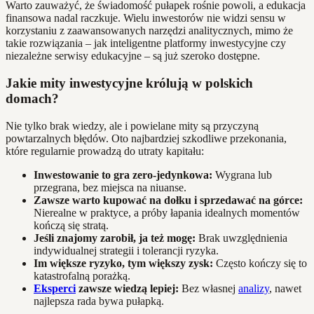
Warto zauważyć, że świadomość pułapek rośnie powoli, a edukacja
finansowa nadal raczkuje. Wielu inwestorów nie widzi sensu w
korzystaniu z zaawansowanych narzędzi analitycznych, mimo że
takie rozwiązania – jak inteligentne platformy inwestycyjne czy
niezależne serwisy edukacyjne – są już szeroko dostępne.
Jakie mity inwestycyjne królują w polskich
domach?
Nie tylko brak wiedzy, ale i powielane mity są przyczyną
powtarzalnych błędów. Oto najbardziej szkodliwe przekonania,
które regularnie prowadzą do utraty kapitału:
Inwestowanie to gra zero-jedynkowa:
Wygrana lub
przegrana, bez miejsca na niuanse.
Zawsze warto kupować na dołku i sprzedawać na górce:
Nierealne w praktyce, a próby łapania idealnych momentów
kończą się stratą.
Jeśli znajomy zarobił, ja też mogę:
Brak uwzględnienia
indywidualnej strategii i tolerancji ryzyka.
Im większe ryzyko, tym większy zysk:
Często kończy się to
katastrofalną porażką.
Eksperci
zawsze wiedzą lepiej:
Bez własnej
analizy
, nawet
najlepsza rada bywa pułapką.