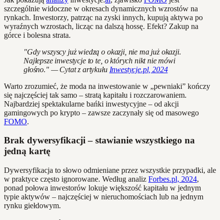
szczególnie widoczne w okresach dynamicznych wzrostów na
rynkach. Inwestorzy, patrząc na zyski innych, kupują aktywa po
wyraźnych wzrostach, licząc na dalszą hossę. Efekt? Zakup na
górce i bolesna strata.
"Gdy wszyscy już wiedzą o okazji, nie ma już okazji.
Najlepsze inwestycje to te, o których nikt nie mówi
głośno." — Cytat z artykułu
Inwestycje.pl, 2024
Warto zrozumieć, że moda na inwestowanie w „pewniaki” kończy
się najczęściej tak samo – stratą kapitału i rozczarowaniem.
Najbardziej spektakularne bańki inwestycyjne – od akcji
gamingowych po krypto – zawsze zaczynały się od masowego
FOMO
.
Brak dywersyfikacji – stawianie wszystkiego na
jedną kartę
Dywersyfikacja to słowo odmieniane przez wszystkie przypadki, ale
w praktyce często ignorowane. Według analiz
Forbes.pl, 2024
,
ponad połowa inwestorów lokuje większość kapitału w jednym
typie aktywów – najczęściej w nieruchomościach lub na jednym
rynku giełdowym.