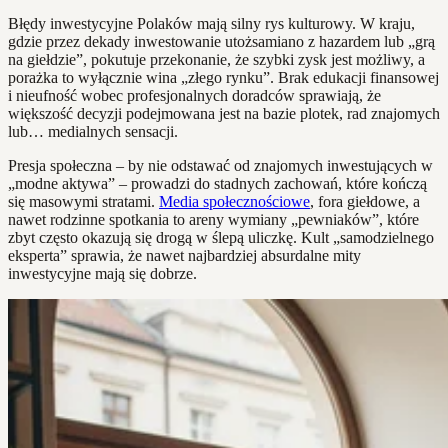
Błędy inwestycyjne Polaków mają silny rys kulturowy. W kraju,
gdzie przez dekady inwestowanie utożsamiano z hazardem lub „grą
na giełdzie”, pokutuje przekonanie, że szybki zysk jest możliwy, a
porażka to wyłącznie wina „złego rynku”. Brak edukacji finansowej
i nieufność wobec profesjonalnych doradców sprawiają, że
większość decyzji podejmowana jest na bazie plotek, rad znajomych
lub… medialnych sensacji.
Presja społeczna – by nie odstawać od znajomych inwestujących w
„modne aktywa” – prowadzi do stadnych zachowań, które kończą
się masowymi stratami.
Media społecznościowe
, fora giełdowe, a
nawet rodzinne spotkania to areny wymiany „pewniaków”, które
zbyt często okazują się drogą w ślepą uliczkę. Kult „samodzielnego
eksperta” sprawia, że nawet najbardziej absurdalne mity
inwestycyjne mają się dobrze.