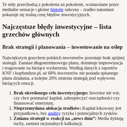
Te mity przechodzą z pokolenia na pokolenie, wzmacniane przez
medialne sensacje i głośne
historie
sukcesu – rzadko natomiast
pokazuje się realną cenę błędów inwestycyjnych.
Najczęstsze błędy inwestycyjne – lista
grzechów głównych
Brak strategii i planowania – inwestowanie na oślep
Największym grzechem polskich inwestorów pozostaje brak spójnej
strategii. Zamiast długoterminowego planu, dominuje improwizacja
i reagowanie na bieżące wydarzenia. Według danych z raportów
KNF i kupfundusz.pl, aż 68% inwestorów nie posiada spisanego
planu działania, a kolejne 20% zmienia strategię pod wpływem
bieżących emocji.
Brak określonego celu inwestycyjnego:
Inwestor nie wie,
czy chce pomnażać kapitał, zabezpieczyć oszczędności czy
finansować emeryturę.
Nieprzemyślana alokacja środków:
Kapitał lokowany jest
przypadkowo, bez
analizy
ryzyka i potencjalnych zysków.
Zmiana strategii w reakcji na „news dnia”:
Media dyktują
ruchy, zamiast racjonalnych kalkulacji.