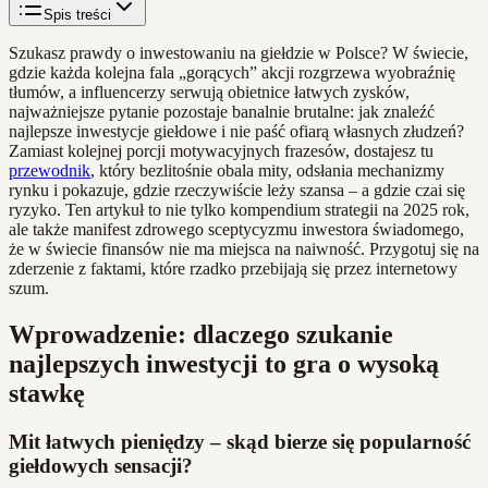
Spis treści
Szukasz prawdy o inwestowaniu na giełdzie w Polsce? W świecie,
gdzie każda kolejna fala „gorących” akcji rozgrzewa wyobraźnię
tłumów, a influencerzy serwują obietnice łatwych zysków,
najważniejsze pytanie pozostaje banalnie brutalne: jak znaleźć
najlepsze inwestycje giełdowe i nie paść ofiarą własnych złudzeń?
Zamiast kolejnej porcji motywacyjnych frazesów, dostajesz tu
przewodnik
, który bezlitośnie obala mity, odsłania mechanizmy
rynku i pokazuje, gdzie rzeczywiście leży szansa – a gdzie czai się
ryzyko. Ten artykuł to nie tylko kompendium strategii na 2025 rok,
ale także manifest zdrowego sceptycyzmu inwestora świadomego,
że w świecie finansów nie ma miejsca na naiwność. Przygotuj się na
zderzenie z faktami, które rzadko przebijają się przez internetowy
szum.
Wprowadzenie: dlaczego szukanie
najlepszych inwestycji to gra o wysoką
stawkę
Mit łatwych pieniędzy – skąd bierze się popularność
giełdowych sensacji?