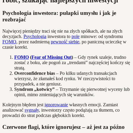
Psychologia inwestora: pułapki umysłu i jak je
rozbrajać
Najwięcej pieniędzy traci się nie na złych spółkach, ale na złych
decyzjach.
Psychologia
inwestora to
pole
minowe: od syndromu
FOMO
, przez nadmierną
pewność siebie
, po paniczną ucieczkę w
czasie korekt.
FOMO
(
Fear of Missing Out
)
– Gdy rynek szaleje, trudno
zostać z boku, ale pogoń za „trendami” najczęściej kończy się
stratą.
Overconfidence bias
– Po kilku udanych transakcjach
wierzysz, że złamałeś kod rynku. W rzeczywistości to
przypadek, a nie geniusz.
Syndrom „kotwicy”
– Trzymanie się pierwotnej wyceny lub
opinii, mimo zmieniających się warunków.
Kolejnym błędem jest
ignorowanie
własnych emocji. Zamiast
analizować
sygnały
, inwestorzy często podążają za tłumem, co
prowadzi do strat podczas głębokich korekt.
Czerwone flagi, które ignorujesz – aż jest za późno