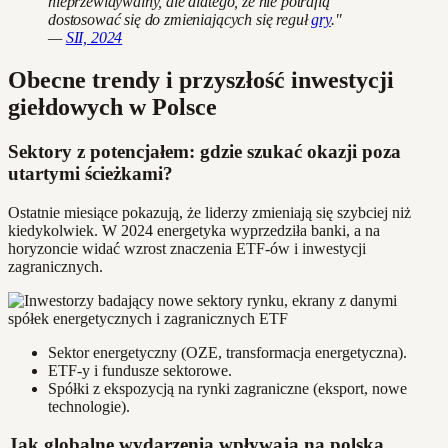
nieprzewidywalny, ale dlatego, że nie potrafią
dostosować się do zmieniających się reguł
gry
."
—
SII, 2024
Obecne trendy i przyszłość inwestycji
giełdowych w Polsce
Sektory z potencjałem: gdzie szukać okazji poza
utartymi ścieżkami?
Ostatnie miesiące pokazują, że liderzy zmieniają się szybciej niż
kiedykolwiek. W 2024 energetyka wyprzedziła banki, a na
horyzoncie widać wzrost znaczenia ETF-ów i inwestycji
zagranicznych.
Sektor energetyczny (OZE, transformacja energetyczna).
ETF-y i fundusze sektorowe.
Spółki z ekspozycją na rynki zagraniczne (eksport, nowe
technologie).
Jak globalne wydarzenia wpływają na polską