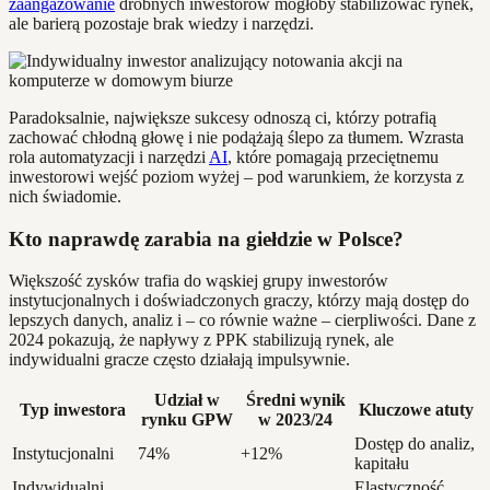
zaangażowanie
drobnych inwestorów mogłoby stabilizować rynek,
ale barierą pozostaje brak wiedzy i narzędzi.
Paradoksalnie, największe sukcesy odnoszą ci, którzy potrafią
zachować chłodną głowę i nie podążają ślepo za tłumem. Wzrasta
rola automatyzacji i narzędzi
AI
, które pomagają przeciętnemu
inwestorowi wejść poziom wyżej – pod warunkiem, że korzysta z
nich świadomie.
Kto naprawdę zarabia na giełdzie w Polsce?
Większość zysków trafia do wąskiej grupy inwestorów
instytucjonalnych i doświadczonych graczy, którzy mają dostęp do
lepszych danych, analiz i – co równie ważne – cierpliwości. Dane z
2024 pokazują, że napływy z PPK stabilizują rynek, ale
indywidualni gracze często działają impulsywnie.
Udział w
Średni wynik
Typ inwestora
Kluczowe atuty
rynku GPW
w 2023/24
Dostęp do analiz,
Instytucjonalni
74%
+12%
kapitału
Indywidualni
Elastyczność,