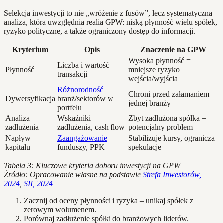
Selekcja inwestycji to nie „wróżenie z fusów”, lecz systematyczna
analiza, która uwzględnia realia GPW: niską płynność wielu spółek,
ryzyko polityczne, a także ograniczony dostęp do informacji.
Kryterium
Opis
Znaczenie na GPW
Wysoka płynność =
Liczba i wartość
Płynność
mniejsze ryzyko
transakcji
wejścia/wyjścia
Różnorodność
Chroni przed załamaniem
Dywersyfikacja
branż/sektorów w
jednej branży
portfelu
Analiza
Wskaźniki
Zbyt zadłużona spółka =
zadłużenia
zadłużenia, cash flow
potencjalny problem
Napływ
Zaangażowanie
Stabilizuje kursy, ogranicza
kapitału
funduszy, PPK
spekulacje
Tabela 3: Kluczowe kryteria doboru inwestycji na GPW
Źródło: Opracowanie własne na podstawie
Strefa Inwestorów,
2024
,
SII, 2024
Zacznij od oceny płynności i ryzyka – unikaj spółek z
zerowym wolumenem.
Porównaj zadłużenie spółki do branżowych liderów.