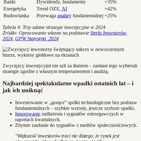
Banki
Dywidendy, fundamenty
+35%
Energetyka
Trend OZE,
AI
+42%
Budowlanka
Przewaga
analizy
fundamentalnej
+25%
Tabela 4: Trzy udane strategie inwestycyjne w 2024
Źródło: Opracowanie własne na podstawie
Strefa Inwestorów,
2024
,
GPW Statystyki, 2024
Zwycięzcy inwestycyjni nie szli za tłumem – zamiast tego wybierali
strategie zgodne z własnym temperamentem i analizą.
Najbardziej spektakularne wpadki ostatnich lat – i
jak ich uniknąć
Inwestowanie w „gorące” spółki technologiczne bez podstaw
fundamentalnych – szybkie wzrosty, jeszcze szybsze spadki.
Ignorowanie
zadłużenia i sygnałów ostrzegawczych w
raportach kwartalnych.
Zbytnie zaufanie do sygnałów z mediów społecznościowych.
"Większość inwestorów traci nie dlatego, że rynek jest