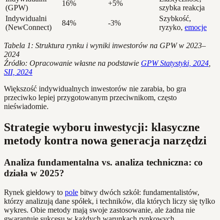
16%
+5%
(GPW)
szybka reakcja
Indywidualni
Szybkość,
84%
-3%
(NewConnect)
ryzyko,
emocje
Tabela 1: Struktura rynku i wyniki inwestorów na GPW w 2023–
2024
Źródło: Opracowanie własne na podstawie
GPW Statystyki, 2024
,
SII, 2024
Większość indywidualnych inwestorów nie zarabia, bo gra
przeciwko lepiej przygotowanym przeciwnikom, często
nieświadomie.
Strategie wyboru inwestycji: klasyczne
metody kontra nowa generacja narzędzi
Analiza fundamentalna vs. analiza techniczna: co
działa w 2025?
Rynek giełdowy to
pole
bitwy dwóch szkół: fundamentalistów,
którzy analizują dane spółek, i techników, dla których liczy się tylko
wykres. Obie metody mają swoje zastosowanie, ale żadna nie
gwarantuje sukcesu w każdych warunkach rynkowych.