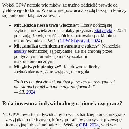
Wokół GPW narosło tyle mitów, że trudno oddzielić prawdę od
giełdowego folkloru. Wiara w nie powraca z każdą hossą – i kończy
się podobnie: falą rozczarowań.
Mit „każda hossa trwa wiecznie”
: Hossy kończą się
szybciej, niż większość chciałaby przyznać.
Statystyki
z 2024
pokazują, że większość spółek zanotowała spadki mimo
rekordów indeksu WIG (
GPW Statystyki, 2024
).
Mit „analiza techniczna gwarantuje sukces”
: Narzędzia
analizy
technicznej są przydatne, ale nie chronią przed
politycznymi turbulencjami czy szokami
makroekonomicznymi.
Mit „łatwych pieniędzy”
: Jak dowodzą liczby,
spektakularny zysk to wyjątek, nie reguła.
"Sukces na giełdzie to kombinacja szczęścia, dyscypliny i
nieustannej nauki – a nie magiczna formuła."
— SII,
2024
Rola inwestora indywidualnego: pionek czy gracz?
Na GPW inwestor indywidualny to wciąż bardziej pionek niż gracz
– z wyjątkiem nielicznych, którzy potrafią wykorzystać przewagę
informacyjną lub technologiczną. Według
OBI, 2024
, większe