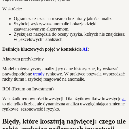
W skrócie:
Ograniczasz czas na research bez utraty jakości analiz.
Szybciej wykrywasz anomalie i okazje dzięki
zaawansowanym algorytmom.
Zyskujesz narzędzia do oceny ryzyka, których nie znajdziesz
w „excelowych” analizach.
Definicje kluczowych pojęć w kontekście
AI
:
Algorytm predykcyjny
Model matematyczny analizujący dane historyczne, by wskazać
prawdopodobne
trendy
rynkowe. W praktyce pozwala wyprzedzać
ruchy tłumu i szybciej reagować na anomalie.
ROI (Return on Investment)
Wskaźnik rentowności inwestycji. Dla użytkowników inwestycje.
ai
to nie tylko liczba, ale dynamiczna analiza uwzględniająca zmienne
rynkowe, sezonowość i ryzyko.
Błędy, które kosztują najwięcej: czego nie
robić, szukając najlepszych inwestycji