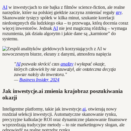
AI
w inwestycjach to nie bajka z filmów science-fiction, ale realne
narzędzie, które na polskiej giełdzie zaczyna zmieniać reguły
gry
.
Skanowanie tysięcy spółek w kilka minut, szukanie korelacji
niedostępnych dla ludzkiego oka – to przewaga, którą docenia coraz
więcej inwestorów. Jednak
AI
nie jest magiczną różdżką – wymaga
rozumienia, jak działa algorytm i jakie dane są „karmione” do
systemu.
"
AI
pozwala skrócić czas
analizy
i wyłapać okazje,
których człowiek by nie zauważył, ale ostateczna decyzja
zawsze należy do inwestora."
—
Business Insider, 2024
Jak inwestycje.ai zmienia krajobraz poszukiwania
okazji
Inteligentne platformy, takie jak inwestycje.
ai
, otwierają nowy
rozdział selekcji inwestycji. Automatyczne skanowanie rynku,
precyzyjne kalkulacje ROI oraz dynamiczne planowanie finansowe
wyprzedzają tradycyjne metody – to nie marketingowy slogan, ale
odpowiedź na realne potrzeby rynku.