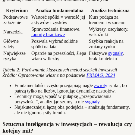
Kryterium
Analiza fundamentalna
Analiza techniczna
Podstawowe
Wartość spółki = wartość jej
Kurs podąża za
założenie
aktywów i zysków
trendem i wzorcami
Sprawozdania finansowe,
Wykresy, oscylatory,
Narzędzia
raporty branżowe
wskaźniki
Główne
Pozwala wybrać solidne
Szybka reakcja na
zalety
spółki na lata
zmiany rynku
Największe
Oparcie na przeszłości, ślepa
Fałszywe
sygnały
,
ryzyka
wiara w liczby
brak kontekstu
Tabela 2: Porównanie klasycznych metod selekcji inwestycji
Źródło: Opracowanie własne na podstawie
FXMAG, 2024
Fundamentaliści często przegapiają nagłe
zwroty
rynku, bo
patrzą tylko na liczby, ignorując dynamikę nastrojów.
Technicy mogą wpaść w pułapkę „przepowiadania
przyszłości”, analizując szumy, a nie
sygnały
.
Najskuteczniejsi łączą oba podejścia – analizują fundamenty,
ale nie ignorują siły trendu.
Sztuczna inteligencja w inwestycjach – rewolucja czy
kolejny mit?