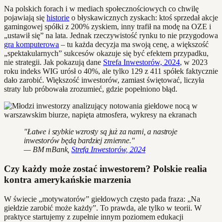
Na polskich forach i w mediach społecznościowych co chwilę
pojawiają się
historie
o błyskawicznych zyskach: ktoś sprzedał akcje
gamingowej spółki z 200% zyskiem, inny trafił na modę na OZE i
„ustawił się” na lata. Jednak rzeczywistość rynku to nie przygodowa
gra komputerowa
– tu każda decyzja ma swoją cenę, a większość
„spektakularnych” sukcesów okazuje się być efektem przypadku,
nie strategii. Jak pokazują dane
Strefa Inwestorów, 2024
, w 2023
roku indeks WIG urósł o 40%, ale tylko 129 z 411 spółek faktycznie
dało zarobić. Większość inwestorów, zamiast świętować, liczyła
straty lub próbowała zrozumieć, gdzie popełniono błąd.
"Łatwe i szybkie wzrosty są już za nami, a nastroje
inwestorów będą bardziej zmienne."
— BM mBank,
Strefa Inwestorów, 2024
Czy każdy może zostać inwestorem? Polskie realia
kontra amerykańskie marzenia
W świecie „motywatorów” giełdowych często pada fraza: „Na
giełdzie zarobić może każdy”. To prawda, ale tylko w teorii. W
praktyce startujemy z zupełnie innym poziomem edukacji