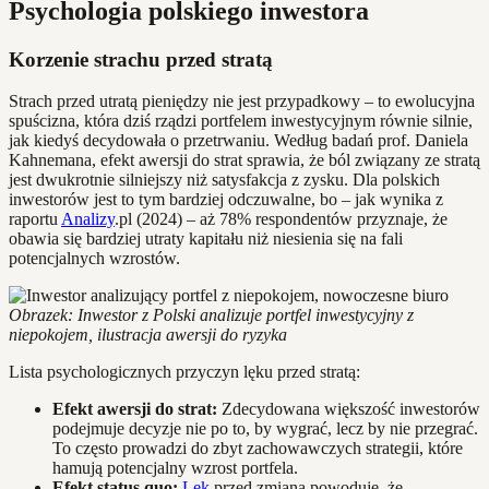
Psychologia polskiego inwestora
Korzenie strachu przed stratą
Strach przed utratą pieniędzy nie jest przypadkowy – to ewolucyjna
spuścizna, która dziś rządzi portfelem inwestycyjnym równie silnie,
jak kiedyś decydowała o przetrwaniu. Według badań prof. Daniela
Kahnemana, efekt awersji do strat sprawia, że ból związany ze stratą
jest dwukrotnie silniejszy niż satysfakcja z zysku. Dla polskich
inwestorów jest to tym bardziej odczuwalne, bo – jak wynika z
raportu
Analizy
.pl (2024) – aż 78% respondentów przyznaje, że
obawia się bardziej utraty kapitału niż niesienia się na fali
potencjalnych wzrostów.
Obrazek: Inwestor z Polski analizuje portfel inwestycyjny z
niepokojem, ilustracja awersji do ryzyka
Lista psychologicznych przyczyn lęku przed stratą:
Efekt awersji do strat:
Zdecydowana większość inwestorów
podejmuje decyzje nie po to, by wygrać, lecz by nie przegrać.
To często prowadzi do zbyt zachowawczych strategii, które
hamują potencjalny wzrost portfela.
Efekt status quo:
Lęk
przed zmianą powoduje, że