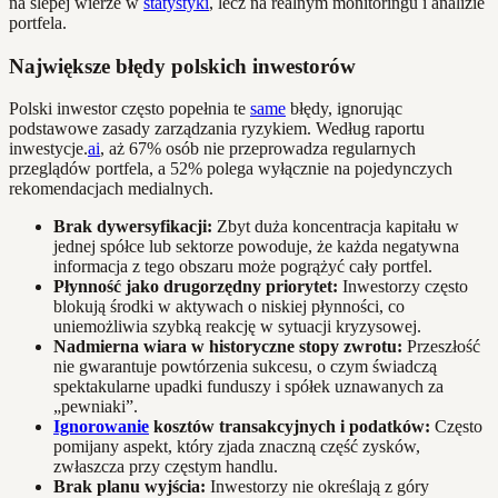
na ślepej wierze w
statystyki
, lecz na realnym monitoringu i analizie
portfela.
Największe błędy polskich inwestorów
Polski inwestor często popełnia te
same
błędy, ignorując
podstawowe zasady zarządzania ryzykiem. Według raportu
inwestycje.
ai
, aż 67% osób nie przeprowadza regularnych
przeglądów portfela, a 52% polega wyłącznie na pojedynczych
rekomendacjach medialnych.
Brak dywersyfikacji:
Zbyt duża koncentracja kapitału w
jednej spółce lub sektorze powoduje, że każda negatywna
informacja z tego obszaru może pogrążyć cały portfel.
Płynność jako drugorzędny priorytet:
Inwestorzy często
blokują środki w aktywach o niskiej płynności, co
uniemożliwia szybką reakcję w sytuacji kryzysowej.
Nadmierna wiara w historyczne stopy zwrotu:
Przeszłość
nie gwarantuje powtórzenia sukcesu, o czym świadczą
spektakularne upadki funduszy i spółek uznawanych za
„pewniaki”.
Ignorowanie
kosztów transakcyjnych i podatków:
Często
pomijany aspekt, który zjada znaczną część zysków,
zwłaszcza przy częstym handlu.
Brak planu wyjścia:
Inwestorzy nie określają z góry