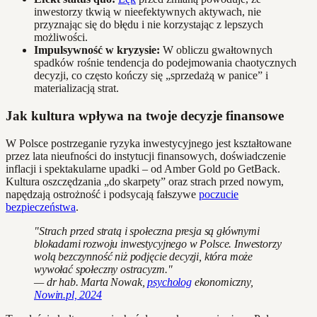
inwestorzy tkwią w nieefektywnych aktywach, nie
przyznając się do błędu i nie korzystając z lepszych
możliwości.
Impulsywność w kryzysie:
W obliczu gwałtownych
spadków rośnie tendencja do podejmowania chaotycznych
decyzji, co często kończy się „sprzedażą w panice” i
materializacją strat.
Jak kultura wpływa na twoje decyzje finansowe
W Polsce postrzeganie ryzyka inwestycyjnego jest kształtowane
przez lata nieufności do instytucji finansowych, doświadczenie
inflacji i spektakularne upadki – od Amber Gold po GetBack.
Kultura oszczędzania „do skarpety” oraz strach przed nowym,
napędzają ostrożność i podsycają fałszywe
poczucie
bezpieczeństwa
.
"Strach przed stratą i społeczna presja są głównymi
blokadami rozwoju inwestycyjnego w Polsce. Inwestorzy
wolą bezczynność niż podjęcie decyzji, która może
wywołać społeczny ostracyzm."
— dr hab. Marta Nowak,
psycholog
ekonomiczny,
Nowin.pl, 2024