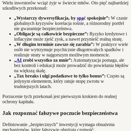
Wielu inwestorów wciąż żyje w świecie mitów. Oto pięć najbardziej
szkodliwych przekonań:
„Wystarczy dywersyfikacja, by
spa
ć spokojnie”:
W czasie
globalnych kryzysów korelacja rośnie, a różnorodny portfel
nie gwarantuje bezpieczeństwa.
„Obligacje są całkowicie bezpieczne”:
Ryzyko kredytowe i
inflacyjne może zjeść zysk, a nawet przynieść realną stratę.
„W długim terminie zawsze się zarabia”:
W praktyce wiele
osób nie wytrzymuje psychicznie długotrwałych spadków i
realizuje straty w najgorszym możliwym momencie.
„
AI
zrobi wszystko za mnie”:
Automatyzacja pomaga, ale
bez kontroli i edukacji może prowadzić do powielania błędów
na większą skalę.
„Tax breaks i ulgi podatkowe to tylko bonus”:
Często są
jedynym elementem, który ratuje stopę zwrotu w
trudniejszych latach.
Porzucenie tych przekonań jest pierwszym krokiem do realnej
ochrony kapitału.
Jak rozpoznać fałszywe poczucie bezpieczeństwa
Definiowanie „bezpiecznych” inwestycji wymaga obnażenia
mechanizmów, które fałszywie obniżają czujność: