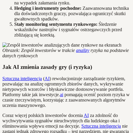
na wypadek załamania rynku.
Hedging i instrumenty pochodne:
Zaawansowana technika
dla doświadczonych graczy, pozwalająca ograniczyć skutki
gwałtownych spadków.
Stały monitoring sentymentu rynkowego:
Śledzenie
wskaźników nastrojów i sygnałów ostrzegawczych przed
zbliżającą się korektą.
Obrazek: Zespół inwestorów w trakcie
analizy
ryzyka na podstawie
danych rynkowych
Jak AI zmienia zasady gry (i ryzyka)
Sztuczna inteligencja
(
AI
) rewolucjonizuje zarządzanie ryzykiem,
pozwalając na analizę ogromnych zbiorów danych, wykrywanie
nietypowych wzorców i błyskawiczne dostosowywanie portfela.
Platformy takie jak inwestycje.
ai
pomagają ocenić poziom ryzyka w
czasie rzeczywistym, korzystając z zaawansowanych algorytmów
uczenia maszynowego.
Coraz więcej polskich inwestorów docenia
AI
za zdolność do
wychwytywania sygnałów nieuchwytnych dla ludzkiego oka i
eliminowania wpływu emocji na decyzje.
Sztuczna inteligencja
nie
zastąpi jednak zdrowego rozsądku – jest narzędziem, nie gwarancją