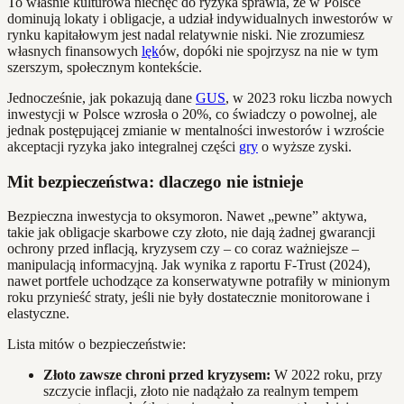
To właśnie kulturowa niechęć do ryzyka sprawia, że w Polsce
dominują lokaty i obligacje, a udział indywidualnych inwestorów w
rynku kapitałowym jest nadal relatywnie niski. Nie zrozumiesz
własnych finansowych
lęk
ów, dopóki nie spojrzysz na nie w tym
szerszym, społecznym kontekście.
Jednocześnie, jak pokazują dane
GUS
, w 2023 roku liczba nowych
inwestycji w Polsce wzrosła o 20%, co świadczy o powolnej, ale
jednak postępującej zmianie w mentalności inwestorów i wzroście
akceptacji ryzyka jako integralnej części
gry
o wyższe zyski.
Mit bezpieczeństwa: dlaczego nie istnieje
Bezpieczna inwestycja to oksymoron. Nawet „pewne” aktywa,
takie jak obligacje skarbowe czy złoto, nie dają żadnej gwarancji
ochrony przed inflacją, kryzysem czy – co coraz ważniejsze –
manipulacją informacyjną. Jak wynika z raportu F-Trust (2024),
nawet portfele uchodzące za konserwatywne potrafiły w minionym
roku przynieść straty, jeśli nie były dostatecznie monitorowane i
elastyczne.
Lista mitów o bezpieczeństwie:
Złoto zawsze chroni przed kryzysem:
W 2022 roku, przy
szczycie inflacji, złoto nie nadążało za realnym tempem