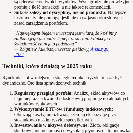
są oderwane od twoich wyników. Wynagrodzenie prowizyjne
premiuje ilość transakcji, a nie jakość rekomendacji.
Sukces zależy od dyscypliny, nie od produktu:
Najlepsze
instrumenty nie pomogą, jeśli nie masz jasno określonych
zasad zarządzania portfelem.
"Największym błędem inwestora jest wiara, że ktoś inny
zadba o jego pieniądze lepiej niż on sam. Edukacja i
świadomość emocji to podstawa."
— Zbigniew Jakubas, inwestor giełdowy,
Analizy.pl,
2024
Techniki, które działają w 2025 roku
Rynek nie stoi w miejscu, a strategie redukcji ryzyka muszą być
dynamiczne. Oto lista sprawdzonych technik:
Regularny przegląd portfela:
Analizuj skład aktywów co
najmniej raz na kwartał i dostosowuj proporcje do aktualnych
warunków rynkowych.
Wykorzystanie ETF-ów i funduszy indeksowych:
Obniżają koszty, umożliwiają szeroką ekspozycję przy
stosunkowo niskim ryzyku specyficznym.
Inwestowanie w aktywa defensywne:
Złoto, obligacje
skarbowe, nieruchomości o wysokiej płynności – to poduszka