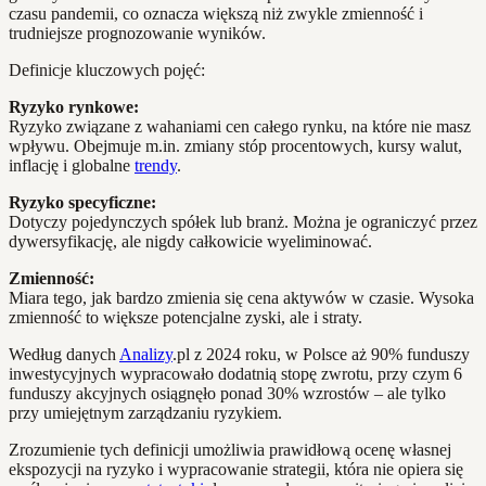
czasu pandemii, co oznacza większą niż zwykle zmienność i
trudniejsze prognozowanie wyników.
Definicje kluczowych pojęć:
Ryzyko rynkowe:
Ryzyko związane z wahaniami cen całego rynku, na które nie masz
wpływu. Obejmuje m.in. zmiany stóp procentowych, kursy walut,
inflację i globalne
trendy
.
Ryzyko specyficzne:
Dotyczy pojedynczych spółek lub branż. Można je ograniczyć przez
dywersyfikację, ale nigdy całkowicie wyeliminować.
Zmienność:
Miara tego, jak bardzo zmienia się cena aktywów w czasie. Wysoka
zmienność to większe potencjalne zyski, ale i straty.
Według danych
Analizy
.pl z 2024 roku, w Polsce aż 90% funduszy
inwestycyjnych wypracowało dodatnią stopę zwrotu, przy czym 6
funduszy akcyjnych osiągnęło ponad 30% wzrostów – ale tylko
przy umiejętnym zarządzaniu ryzykiem.
Zrozumienie tych definicji umożliwia prawidłową ocenę własnej
ekspozycji na ryzyko i wypracowanie strategii, która nie opiera się