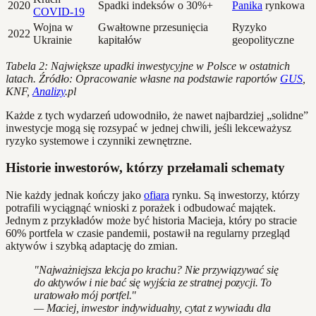
2020
Spadki indeksów o 30%+
Panika
rynkowa
COVID-19
Wojna w
Gwałtowne przesunięcia
Ryzyko
2022
Ukrainie
kapitałów
geopolityczne
Tabela 2: Największe upadki inwestycyjne w Polsce w ostatnich
latach. Źródło: Opracowanie własne na podstawie raportów
GUS
,
KNF,
Analizy
.pl
Każde z tych wydarzeń udowodniło, że nawet najbardziej „solidne”
inwestycje mogą się rozsypać w jednej chwili, jeśli lekceważysz
ryzyko systemowe i czynniki zewnętrzne.
Historie inwestorów, którzy przełamali schematy
Nie każdy jednak kończy jako
ofiara
rynku. Są inwestorzy, którzy
potrafili wyciągnąć wnioski z porażek i odbudować majątek.
Jednym z przykładów może być historia Macieja, który po stracie
60% portfela w czasie pandemii, postawił na regularny przegląd
aktywów i szybką adaptację do zmian.
"Najważniejsza lekcja po krachu? Nie przywiązywać się
do aktywów i nie bać się wyjścia ze stratnej pozycji. To
uratowało mój portfel."
— Maciej, inwestor indywidualny, cytat z wywiadu dla