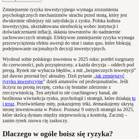
Zmniejszenie ryzyka inwestycyjnego wymaga zrozumienia
psychologicznych mechanizmów strachu przed stratą, który jest
dwukrotnie silniejszy niż satysfakcja z zysku. Polska kultura
inwestycyjna, ukształtowana nieufnością wobec instytucji i
doświadczeniami inflacji, skłania inwestorów do nadmiernie
zachowawczych strategii. Efektywne zmniejszenie ryzyka wymaga
przezwyciężenia efektu awersji do strat i status quo, które blokują
podejmowanie racjonalnych decyzji inwestycyjnych.
Wyobraź sobie polskiego inwestora w 2025 roku: portfel rozgrzany
do czerwoności, puls przyspieszony, a każda decyzja – oddech pod
presją. Rynek nie wybacza błędów, a mit „bezpiecznych inwestycji”
już dawno przestał być aktualny. Dziś pytanie „
jak zmniejszyć
ryzyko inwestycyjne
” dzieli amatorów od profesjonalistów. Jeśli
liczysz na prostą receptę, czeka cię brutalne zderzenie z
rzeczywistością. Ten artykuł to nie coachingowy banał, ale
bezlitosna wiwisekcja rynku, psychologii i strategii, które działają
tu
i teraz
. Prześwietlamy mity, pokazujemy triki, demaskujemy ukrytą
stronę inwestowania w Polsce. Poznasz 9 ostrych strategii na 2025,
które skrócą dystans między niepewnością a kontrolą. Zacznij –
zanim rynek znowu cię zaskoczy.
Dlaczego w ogóle boisz się ryzyka?