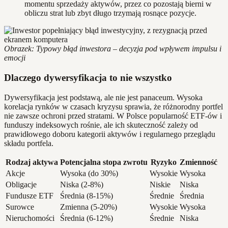
momentu sprzedaży aktywów, przez co pozostają bierni w
obliczu strat lub zbyt długo trzymają rosnące pozycje.
Obrazek: Typowy błąd inwestora – decyzja pod wpływem impulsu i
emocji
Dlaczego dywersyfikacja to nie wszystko
Dywersyfikacja jest podstawą, ale nie jest panaceum. Wysoka
korelacja rynków w czasach kryzysu sprawia, że różnorodny portfel
nie zawsze ochroni przed stratami. W Polsce popularność ETF-ów i
funduszy indeksowych rośnie, ale ich skuteczność zależy od
prawidłowego doboru kategorii aktywów i regularnego przeglądu
składu portfela.
Rodzaj aktywa
Potencjalna stopa zwrotu
Ryzyko
Zmienność
Akcje
Wysoka (do 30%)
Wysokie
Wysoka
Obligacje
Niska (2-8%)
Niskie
Niska
Fundusze ETF
Średnia (8-15%)
Średnie
Średnia
Surowce
Zmienna (5-20%)
Wysokie
Wysoka
Nieruchomości
Średnia (6-12%)
Średnie
Niska