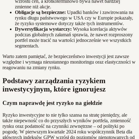
wzrostu cen, a krótkoterminowo bywa nawet bardziej
zmienne niż akcje.
Obligacje są bezpieczne:
Upadki banków i zawirowania na
rynku długu państwowego w USA czy w Europie pokazały,
że ryzyko systemowe dotyczy także tych instrumentów.
Dywersyfikacja wystarczy:
Wysoka korelacja aktywów
podczas globalnych załamań sprawia, że nawet rozproszony
portfel może tracić na wartości jednocześnie we wszystkich
segmentach.
Warto zatem pamiętać, że bezpieczeństwo inwestycji jest zawsze
względne i wymaga nieustannego monitoringu oraz elastyczności w
reagowaniu na zmiany rynku.
Podstawy zarządzania ryzykiem
inwestycyjnym, które ignorujesz
Czym naprawdę jest ryzyko na giełdzie
Ryzyko inwestycyjne to nie tylko szansa na stratę pieniędzy, ale
także niepewność co do przyszłych wyników portfela, zmienność
rynku oraz podatność na czynniki zewnętrzne – od polityki po
pogodę. W pierwszym kwartale 2024 roku współczynnik Beta dla
głównych indeksów GPW wzrósł do poziomów nienotowanych od