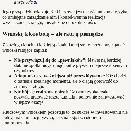
inwestycje.
ai
Jego przypadek pokazuje, że kluczowe jest nie tyle unikanie ryzyka,
co umiejętne zarządzanie nim i konsekwentna realizacja
wyznaczonej strategii, niezależnie od okoliczności.
Wnioski, które bolą – ale ratują pieniądze
Z każdego krachu i każdej spektakularnej straty można wyciągnąć
wnioski ratujące kapitał:
Nie przywiązuj się do „pewniaków”:
Nawet najbardziej
stabilne spółki mogą runąć pod wpływem nieprzewidzianych
czynników.
Adaptacja jest ważniejsza niż przewidywanie:
Nie chodzi
o trafienie idealnego momentu, ale o ciągłą gotowość do
zmiany strategii.
Nie bój się realizować strat:
Czasem szybka reakcja
pozwala uratować resztę kapitału i ponownie zainwestować
w lepsze okazje.
Kluczowym wnioskiem pozostaje to, że sukces w inwestowaniu nie
polega na eliminacji ryzyka, lecz na jego świadomym
kontrolowaniu.