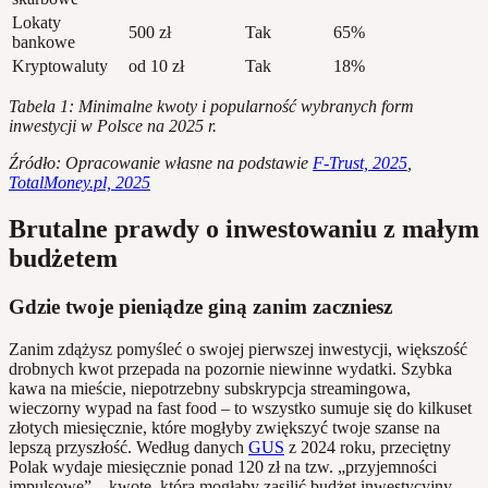
Lokaty
500 zł
Tak
65%
bankowe
Kryptowaluty
od 10 zł
Tak
18%
Tabela 1: Minimalne kwoty i popularność wybranych form
inwestycji w Polsce na 2025 r.
Źródło: Opracowanie własne na podstawie
F-Trust, 2025
,
TotalMoney.pl, 2025
Brutalne prawdy o inwestowaniu z małym
budżetem
Gdzie twoje pieniądze giną zanim zaczniesz
Zanim zdążysz pomyśleć o swojej pierwszej inwestycji, większość
drobnych kwot przepada na pozornie niewinne wydatki. Szybka
kawa na mieście, niepotrzebny subskrypcja streamingowa,
wieczorny wypad na fast food – to wszystko sumuje się do kilkuset
złotych miesięcznie, które mogłyby zwiększyć twoje szanse na
lepszą przyszłość. Według danych
GUS
z 2024 roku, przeciętny
Polak wydaje miesięcznie ponad 120 zł na tzw. „przyjemności
impulsowe” – kwotę, która mogłaby zasilić budżet inwestycyjny.