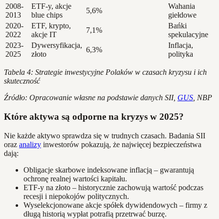
2008-
ETF-y, akcje
Wahania
5,6%
2013
blue chips
giełdowe
2020-
ETF, krypto,
Bańki
7,1%
2022
akcje IT
spekulacyjne
2023-
Dywersyfikacja,
Inflacja,
6,3%
2025
złoto
polityka
Tabela 4: Strategie inwestycyjne Polaków w czasach kryzysu i ich
skuteczność
Źródło: Opracowanie własne na podstawie danych SII,
GUS
, NBP
Które aktywa są odporne na kryzys w 2025?
Nie każde aktywo sprawdza się w trudnych czasach. Badania SII
oraz
analizy
inwestorów pokazują, że najwięcej bezpieczeństwa
dają:
Obligacje skarbowe indeksowane inflacją – gwarantują
ochronę realnej wartości kapitału.
ETF-y na złoto – historycznie zachowują wartość podczas
recesji i niepokojów politycznych.
Wyselekcjonowane akcje spółek dywidendowych – firmy z
długą historią wypłat potrafią przetrwać burzę.