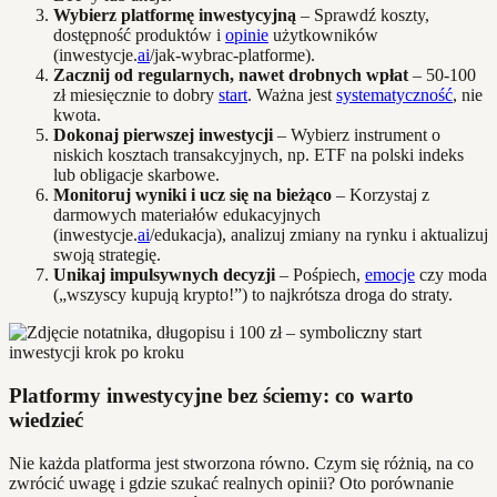
Wybierz platformę inwestycyjną
– Sprawdź koszty,
dostępność produktów i
opinie
użytkowników
(inwestycje.
ai
/jak-wybrac-platforme).
Zacznij od regularnych, nawet drobnych wpłat
– 50-100
zł miesięcznie to dobry
start
. Ważna jest
systematyczność
, nie
kwota.
Dokonaj pierwszej inwestycji
– Wybierz instrument o
niskich kosztach transakcyjnych, np. ETF na polski indeks
lub obligacje skarbowe.
Monitoruj wyniki i ucz się na bieżąco
– Korzystaj z
darmowych materiałów edukacyjnych
(inwestycje.
ai
/edukacja), analizuj zmiany na rynku i aktualizuj
swoją strategię.
Unikaj impulsywnych decyzji
– Pośpiech,
emocje
czy moda
(„wszyscy kupują krypto!”) to najkrótsza droga do straty.
Platformy inwestycyjne bez ściemy: co warto
wiedzieć
Nie każda platforma jest stworzona równo. Czym się różnią, na co
zwrócić uwagę i gdzie szukać realnych opinii? Oto porównanie