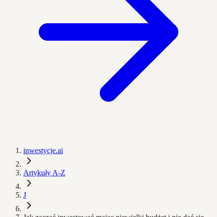
inwestycje.ai
Artykuły A-Z
J