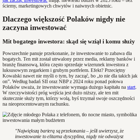
jak zacząć inwestować
mając niewielki budżet w 2025 roku – bez
ściemy, marketingowych chwytów i naiwnych obietnic.
Dlaczego większość Polaków nigdy nie
zaczyna inwestować
Mit bogatego inwestora: skąd się wziął i komu służy
Powszechnie panuje przekonanie, że inwestowanie to zabawa dla
bogatych. Ten mit został utrwalony przez media, reklamy banków i
branżę finansową, która często sprzedaje wizerunek inwestora z
luksusowym zegarkiem i grubym portfelem. Efekt? Przeciętny
Kowalski nawet nie myśli o tym, by zacząć, bo „to nie dla takich jak
on”. Według badań SII oraz NBP z 2024 roku ponad połowa
Polaków uważa, że inwestowanie wymaga dużego kapitału na
start
.
W rzeczywistości próg wejścia jest dużo niższy, ale ten mit
skutecznie służy tym, którzy wolą, byś trzymał swoje oszczędności
na nieoprocentowanym rachunku.
"Największą barierą są przekonania – jeśli uwierzysz, że
inwestowanie to elitarna dyscyplina, nigdy nie odważysz