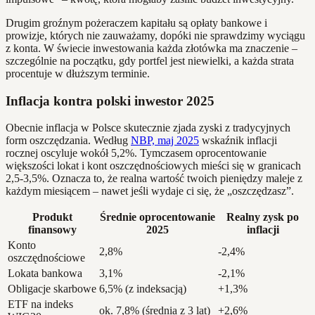
Drugim groźnym pożeraczem kapitału są opłaty bankowe i
prowizje, których nie zauważamy, dopóki nie sprawdzimy wyciągu
z konta. W świecie inwestowania każda złotówka ma znaczenie –
szczególnie na początku, gdy portfel jest niewielki, a każda strata
procentuje w dłuższym terminie.
Inflacja kontra polski inwestor 2025
Obecnie inflacja w Polsce skutecznie zjada zyski z tradycyjnych
form oszczędzania. Według
NBP, maj 2025
wskaźnik inflacji
rocznej oscyluje wokół 5,2%. Tymczasem oprocentowanie
większości lokat i kont oszczędnościowych mieści się w granicach
2,5-3,5%. Oznacza to, że realna wartość twoich pieniędzy maleje z
każdym miesiącem – nawet jeśli wydaje ci się, że „oszczędzasz”.
Produkt
Średnie oprocentowanie
Realny zysk po
finansowy
2025
inflacji
Konto
2,8%
-2,4%
oszczędnościowe
Lokata bankowa
3,1%
-2,1%
Obligacje skarbowe
6,5% (z indeksacją)
+1,3%
ETF na indeks
ok. 7,8% (średnia z 3 lat)
+2,6%