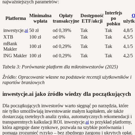
najważniejszych parametrów:
Interfejs
Minimalna
Opłaty
Dostępność
O
Platforma
po
wpłata
transakcyjne
ETF/akcji
użyt
polsku
inwestycje.
ai
50 zł
od 0,39%
Tak
Tak
4,8/5
XTB
100 zł
od 0%
Tak
Tak
4,5/5
mBank
100 zł
od 0,29%
Tak
Tak
4,1/5
Makler
ING Makler
100 zł
od 0,29%
Tak
Tak
4,2/5
Tabela 3: Porównanie platform dla mikroinwestorów (2025)
Źródło: Opracowanie własne na podstawie recenzji użytkowników i
raportów branżowych
inwestycje.ai jako źródło wiedzy dla początkujących
Dla początkujących inwestorów warto sięgnąć po narzędzia, które
nie tylko umożliwiają inwestowanie małym kapitałem, ale także
dostarczają rzetelnych analiz rynku, automatycznych rekomendacji i
transparentnych kalkulacji ROI. inwestycje.
ai
to przykład platformy,
która agreguje dane rynkowe, pozwala na szybkie porównania i
pomaga zrozumieć ryzyko – bez zbędnego żargonu i ukrytych opłat.