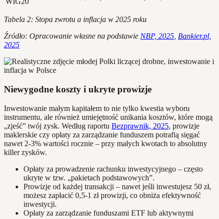
WIG20
Tabela 2: Stopa zwrotu a inflacja w 2025 roku
Źródło: Opracowanie własne na podstawie
NBP, 2025
,
Bankier.pl,
2025
Niewygodne koszty i ukryte prowizje
Inwestowanie małym kapitałem to nie tylko kwestia wyboru
instrumentu, ale również umiejętność unikania kosztów, które mogą
„zjeść” twój zysk. Według raportu
Bezprawnik, 2025
, prowizje
maklerskie czy opłaty za zarządzanie funduszem potrafią sięgać
nawet 2-3% wartości rocznie – przy małych kwotach to absolutny
killer zysków.
Opłaty za prowadzenie rachunku inwestycyjnego – często
ukryte w tzw. „pakietach podstawowych”.
Prowizje od każdej transakcji – nawet jeśli inwestujesz 50 zł,
możesz zapłacić 0,5-1 zł prowizji, co obniża efektywność
inwestycji.
Opłaty za zarządzanie funduszami ETF lub aktywnymi