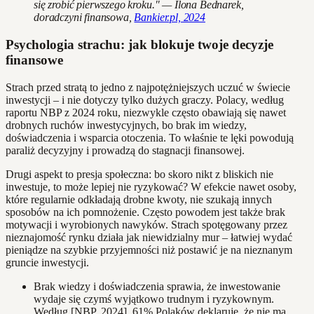
się zrobić pierwszego kroku." — Ilona Bednarek,
doradczyni finansowa,
Bankier.pl, 2024
Psychologia strachu: jak blokuje twoje decyzje
finansowe
Strach przed stratą to jedno z najpotężniejszych uczuć w świecie
inwestycji – i nie dotyczy tylko dużych graczy. Polacy, według
raportu NBP z 2024 roku, niezwykle często obawiają się nawet
drobnych ruchów inwestycyjnych, bo brak im wiedzy,
doświadczenia i wsparcia otoczenia. To właśnie te lęki powodują
paraliż decyzyjny i prowadzą do stagnacji finansowej.
Drugi aspekt to presja społeczna: bo skoro nikt z bliskich nie
inwestuje, to może lepiej nie ryzykować? W efekcie nawet osoby,
które regularnie odkładają drobne kwoty, nie szukają innych
sposobów na ich pomnożenie. Często powodem jest także brak
motywacji i wyrobionych nawyków. Strach spotęgowany przez
nieznajomość rynku działa jak niewidzialny mur – łatwiej wydać
pieniądze na szybkie przyjemności niż postawić je na nieznanym
gruncie inwestycji.
Brak wiedzy i doświadczenia sprawia, że inwestowanie
wydaje się czymś wyjątkowo trudnym i ryzykownym.
Według [NBP, 2024], 61% Polaków deklaruje, że nie ma