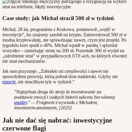
Case study: jak Michał stracił 500 zł w tydzień
Michał, 28 lat, programista z Krakowa, postanowił „wejść w
inwestycje”, bo znajomy zarobił na krypto. Zainwestował 500 zł w
modną kryptowalutę, nie sprawdzając nawet, czym jest projekt. Po
tygodniu kurs spadł o 40%. Michał wpadł w panikę i sprzedał
wszystko – zamykając stratę na 200 zł. Pozostałe 300 zł wydał na
„odrobienie strat” w przypadkowych ETF-ach, na których również
nie znał mechanizmów.
Jak sam przyznaje: „Zabrakło mi cierpliwości i nawet nie
sprawdziłem prowizji, którą pobrał dom maklerski. Gdyby nie
emocje
, nie straciłbym tyle w tydzień.”
"Najszybsza droga do straty to inwestowanie na
podstawie emocji i cudzych historii sukcesu bez własnej
analizy
." — Fragment z wywiadu z Michałem,
inwestorem-amateurem, [2025]
Jak nie dać się nabrać: inwestycyjne
czerwone flagi