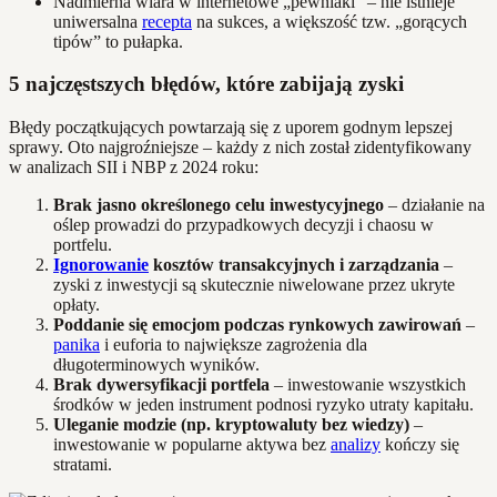
Nadmierna wiara w internetowe „pewniaki” – nie istnieje
uniwersalna
recepta
na sukces, a większość tzw. „gorących
tipów” to pułapka.
5 najczęstszych błędów, które zabijają zyski
Błędy początkujących powtarzają się z uporem godnym lepszej
sprawy. Oto najgroźniejsze – każdy z nich został zidentyfikowany
w analizach SII i NBP z 2024 roku:
Brak jasno określonego celu inwestycyjnego
– działanie na
oślep prowadzi do przypadkowych decyzji i chaosu w
portfelu.
Ignorowanie
kosztów transakcyjnych i zarządzania
–
zyski z inwestycji są skutecznie niwelowane przez ukryte
opłaty.
Poddanie się emocjom podczas rynkowych zawirowań
–
panika
i euforia to największe zagrożenia dla
długoterminowych wyników.
Brak dywersyfikacji portfela
– inwestowanie wszystkich
środków w jeden instrument podnosi ryzyko utraty kapitału.
Uleganie modzie (np. kryptowaluty bez wiedzy)
–
inwestowanie w popularne aktywa bez
analizy
kończy się
stratami.