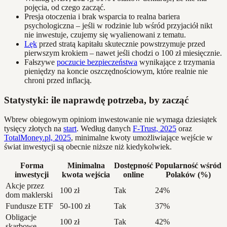
pojęcia, od czego zacząć.
Presja otoczenia i brak wsparcia to realna bariera
psychologiczna – jeśli w rodzinie lub wśród przyjaciół nikt
nie inwestuje, czujemy się wyalienowani z tematu.
Lęk
przed stratą kapitału skutecznie powstrzymuje przed
pierwszym krokiem – nawet jeśli chodzi o 100 zł miesięcznie.
Fałszywe
poczucie bezpieczeństwa
wynikające z trzymania
pieniędzy na koncie oszczędnościowym, które realnie nie
chroni przed inflacją.
Statystyki: ile naprawdę potrzeba, by zacząć
Wbrew obiegowym opiniom inwestowanie nie wymaga dziesiątek
tysięcy złotych na
start
. Według danych
F-Trust, 2025
oraz
TotalMoney.pl, 2025
, minimalne kwoty umożliwiające wejście w
świat inwestycji są obecnie niższe niż kiedykolwiek.
Forma
Minimalna
Dostępność
Popularność wśród
inwestycji
kwota wejścia
online
Polaków (%)
Akcje przez
100 zł
Tak
24%
dom maklerski
Fundusze ETF
50-100 zł
Tak
37%
Obligacje
100 zł
Tak
42%
skarbowe