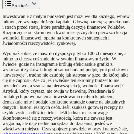
Spis treści
Inwestowanie z małym budżetem jest możliwe dla każdego, wbrew
mitowi, że wymaga dużego kapitału. Główną barierą są przekonania
i strach przed stratą, które paraliżują decyzje finansowe Polaków.
Rozpoczęcie od skromnych kwot miesięcznych to pierwsza lekcja
wolności finansowej, oparta na konkretnych strategiach i
świadomości rzeczywistości rynkowej.
Wyobraź sobie, że masz do dyspozycji tylko 100 zł miesięcznie, a
mimo to chcesz coś zmienić w swoim finansowym życiu. W
świecie, gdzie na Instagramie królują efekciarskie grafiki z
wykresami zysków i drogimi samochodami podpiętymi pod słowo
„inwestycje”, trudno nie czuć się jak statysta w grze, do której nikt
cię nie zaprosił. Ale co jeśli właśnie ten skromny budżet to nie
przekleństwo, a szansa na pierwszą lekcję wolności finansowej?
Artykuł, który czytasz, nie owija w bawełnę. Przedstawia 9
brutalnych prawd na temat inwestowania małym kapitałem,
demaskuje mity i podaje konkretne strategie oparte na aktualnych
danych i historii realnych osób. Jeśli szukasz gotowej recepty na
szybki zysk – odłóż ten tekst. Jeśli jednak masz odwagę
skonfrontować się z rzeczywistością, która nie zawsze jest
wygodna, ale daje realne narzędzia do działania, jesteś we
właściwym miejscu. Czas spojrzeć prawdzie w oczy i nauczyć się,