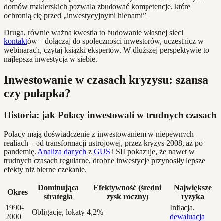
domów maklerskich pozwala zbudować kompetencje, które
ochronią cię przed „inwestycyjnymi hienami”.
Druga, równie ważna kwestia to budowanie własnej sieci
kontakt
ów – dołączaj do społeczności inwestorów, uczestnicz w
webinarach, czytaj książki ekspertów. W dłuższej perspektywie to
najlepsza inwestycja w siebie.
Inwestowanie w czasach kryzysu: szansa
czy pułapka?
Historia: jak Polacy inwestowali w trudnych czasach
Polacy mają doświadczenie z inwestowaniem w niepewnych
realiach – od transformacji ustrojowej, przez kryzys 2008, aż po
pandemię.
Analiza danych
z
GUS
i SII pokazuje, że nawet w
trudnych czasach regularne, drobne inwestycje przynosiły lepsze
efekty niż bierne czekanie.
Dominująca
Efektywność (średni
Największe
Okres
strategia
zysk roczny)
ryzyka
1990-
Inflacja,
Obligacje, lokaty
4,2%
2000
dewaluacja