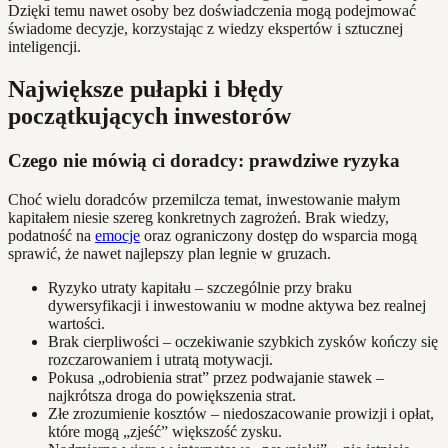
Dzięki temu nawet osoby bez doświadczenia mogą podejmować
świadome decyzje, korzystając z wiedzy ekspertów i sztucznej
inteligencji.
Największe pułapki i błędy
początkujących inwestorów
Czego nie mówią ci doradcy: prawdziwe ryzyka
Choć wielu doradców przemilcza temat, inwestowanie małym
kapitałem niesie szereg konkretnych zagrożeń. Brak wiedzy,
podatność na
emocje
oraz ograniczony dostęp do wsparcia mogą
sprawić, że nawet najlepszy plan legnie w gruzach.
Ryzyko utraty kapitału – szczególnie przy braku
dywersyfikacji i inwestowaniu w modne aktywa bez realnej
wartości.
Brak cierpliwości – oczekiwanie szybkich zysków kończy się
rozczarowaniem i utratą motywacji.
Pokusa „odrobienia strat” przez podwajanie stawek –
najkrótsza droga do powiększenia strat.
Złe zrozumienie kosztów – niedoszacowanie prowizji i opłat,
które mogą „zjeść” większość zysku.