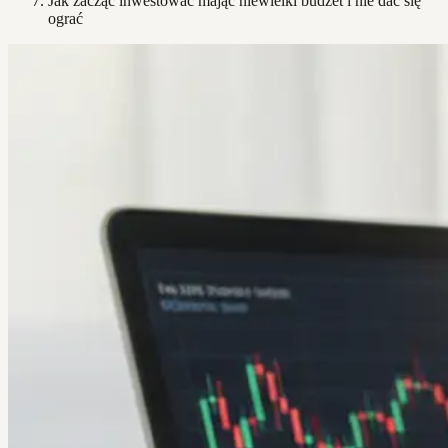
Jak zacząć inwestować mając niewielki budżet i nie dać się
ograć