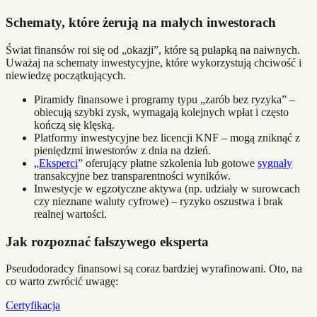
Schematy, które żerują na małych inwestorach
Świat finansów roi się od „okazji”, które są pułapką na naiwnych.
Uważaj na schematy inwestycyjne, które wykorzystują chciwość i
niewiedzę początkujących.
Piramidy finansowe i programy typu „zarób bez ryzyka” –
obiecują szybki zysk, wymagają kolejnych wpłat i często
kończą się klęską.
Platformy inwestycyjne bez licencji KNF – mogą zniknąć z
pieniędzmi inwestorów z dnia na dzień.
„
Eksperci
” oferujący płatne szkolenia lub gotowe
sygnały
transakcyjne bez transparentności wyników.
Inwestycje w egzotyczne aktywa (np. udziały w surowcach
czy nieznane waluty cyfrowe) – ryzyko oszustwa i brak
realnej wartości.
Jak rozpoznać fałszywego eksperta
Pseudodoradcy finansowi są coraz bardziej wyrafinowani. Oto, na
co warto zwrócić uwagę:
Certyfikacja