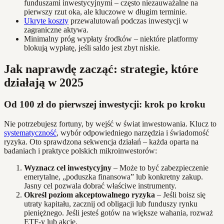
funduszami inwestycyjnymi – często niezauważalne na
pierwszy rzut oka, ale kluczowe w długim terminie.
Ukryte koszty
przewalutowań podczas inwestycji w
zagraniczne aktywa.
Minimalny próg wypłaty środków – niektóre platformy
blokują wypłatę, jeśli saldo jest zbyt niskie.
Jak naprawdę zacząć: strategie, które
działają w 2025
Od 100 zł do pierwszej inwestycji: krok po kroku
Nie potrzebujesz fortuny, by wejść w świat inwestowania. Klucz to
systematyczność
, wybór odpowiedniego narzędzia i świadomość
ryzyka. Oto sprawdzona sekwencja działań – każda oparta na
badaniach i praktyce polskich mikroinwestorów:
Wyznacz cel inwestycyjny
– Może to być zabezpieczenie
emerytalne, „poduszka finansowa” lub konkretny zakup.
Jasny cel pozwala dobrać właściwe instrumenty.
Określ poziom akceptowalnego ryzyka
– Jeśli boisz się
utraty kapitału, zacznij od obligacji lub funduszy rynku
pieniężnego. Jeśli jesteś gotów na większe wahania, rozważ
ETF-y lub akcje.