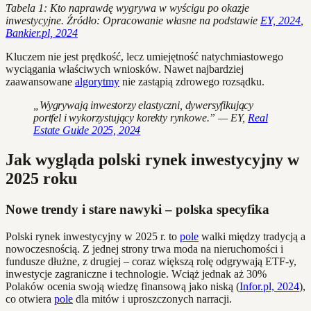
Tabela 1: Kto naprawdę wygrywa w wyścigu po okazje
inwestycyjne. Źródło: Opracowanie własne na podstawie
EY, 2024
,
Bankier.pl, 2024
Kluczem nie jest prędkość, lecz umiejętność natychmiastowego
wyciągania właściwych wniosków. Nawet najbardziej
zaawansowane
algorytmy
nie zastąpią zdrowego rozsądku.
„Wygrywają inwestorzy elastyczni, dywersyfikujący
portfel i wykorzystujący korekty rynkowe.” — EY,
Real
Estate Guide 2025, 2024
Jak wygląda polski rynek inwestycyjny w
2025 roku
Nowe trendy i stare nawyki – polska specyfika
Polski rynek inwestycyjny w 2025 r. to
pole
walki między tradycją a
nowoczesnością. Z jednej strony trwa moda na nieruchomości i
fundusze dłużne, z drugiej – coraz większą rolę odgrywają ETF-y,
inwestycje zagraniczne i technologie. Wciąż jednak aż 30%
Polaków ocenia swoją wiedzę finansową jako niską (
Infor.pl, 2024
),
co otwiera
pole
dla mitów i uproszczonych narracji.