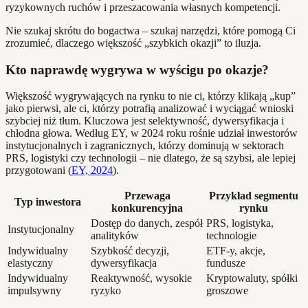
ryzykownych ruchów i przeszacowania własnych kompetencji.
Nie szukaj skrótu do bogactwa – szukaj narzędzi, które pomogą Ci
zrozumieć, dlaczego większość „szybkich okazji” to iluzja.
Kto naprawdę wygrywa w wyścigu po okazje?
Większość wygrywających na rynku to nie ci, którzy klikają „kup”
jako pierwsi, ale ci, którzy potrafią analizować i wyciągać wnioski
szybciej niż tłum. Kluczowa jest selektywność, dywersyfikacja i
chłodna głowa. Według EY, w 2024 roku rośnie udział inwestorów
instytucjonalnych i zagranicznych, którzy dominują w sektorach
PRS, logistyki czy technologii – nie dlatego, że są szybsi, ale lepiej
przygotowani (
EY, 2024
).
Przewaga
Przykład segmentu
Typ inwestora
konkurencyjna
rynku
Dostęp do danych, zespół
PRS, logistyka,
Instytucjonalny
analityków
technologie
Indywidualny
Szybkość decyzji,
ETF-y, akcje,
elastyczny
dywersyfikacja
fundusze
Indywidualny
Reaktywność, wysokie
Kryptowaluty, spółki
impulsywny
ryzyko
groszowe