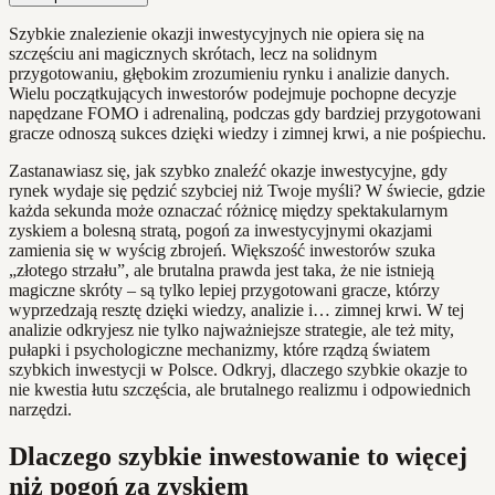
Szybkie znalezienie okazji inwestycyjnych nie opiera się na
szczęściu ani magicznych skrótach, lecz na solidnym
przygotowaniu, głębokim zrozumieniu rynku i analizie danych.
Wielu początkujących inwestorów podejmuje pochopne decyzje
napędzane FOMO i adrenaliną, podczas gdy bardziej przygotowani
gracze odnoszą sukces dzięki wiedzy i zimnej krwi, a nie pośpiechu.
Zastanawiasz się, jak szybko znaleźć okazje inwestycyjne, gdy
rynek wydaje się pędzić szybciej niż Twoje myśli? W świecie, gdzie
każda sekunda może oznaczać różnicę między spektakularnym
zyskiem a bolesną stratą, pogoń za inwestycyjnymi okazjami
zamienia się w wyścig zbrojeń. Większość inwestorów szuka
„złotego strzału”, ale brutalna prawda jest taka, że nie istnieją
magiczne skróty – są tylko lepiej przygotowani gracze, którzy
wyprzedzają resztę dzięki wiedzy, analizie i… zimnej krwi. W tej
analizie odkryjesz nie tylko najważniejsze strategie, ale też mity,
pułapki i psychologiczne mechanizmy, które rządzą światem
szybkich inwestycji w Polsce. Odkryj, dlaczego szybkie okazje to
nie kwestia łutu szczęścia, ale brutalnego realizmu i odpowiednich
narzędzi.
Dlaczego szybkie inwestowanie to więcej
niż pogoń za zyskiem