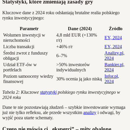
Statystyki, które zmieniają zasady gry
Kluczowe dane z 2024 roku odsłaniają brutalne realia polskiego
rynku inwestycyjnego:
Parametr
Dane (2024)
Źródło
Wolumen inwestycji w
4,8 mld EUR (+130%
EY, 2024
nieruchomości
r/r)
Liczba transakcji
+46% r/r
EY, 2024
Średni zwrot z funduszy
Analizy.pl,
6–7%
obligacji
2024
Udział ETF-ów w
>50% inwestorów
Bankier.pl,
portfelach
indywidualnych
2024
Poziom samooceny wiedzy
Infor.pl,
30% ocenia ją jako niską
finansowej
2024
Tabela 2: Kluczowe
statystyki
polskiego rynku inwestycyjnego w
2024 roku
Dane te nie pozostawiają złudzeń – szybkie inwestowanie wymaga
już nie tylko refleksu, ale przede wszystkim
analizy
i odwagi, by
wyjść poza utarte schematy.
Czego nie mówią ci „eksperci” – mity obalone