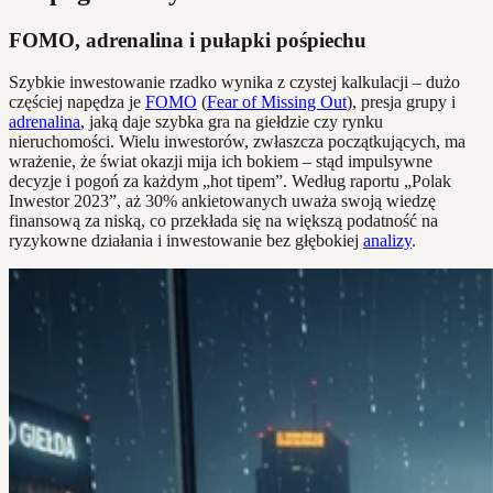
FOMO, adrenalina i pułapki pośpiechu
Szybkie inwestowanie rzadko wynika z czystej kalkulacji – dużo
częściej napędza je
FOMO
(
Fear of Missing Out
), presja grupy i
adrenalina
, jaką daje szybka gra na giełdzie czy rynku
nieruchomości. Wielu inwestorów, zwłaszcza początkujących, ma
wrażenie, że świat okazji mija ich bokiem – stąd impulsywne
decyzje i pogoń za każdym „hot tipem”. Według raportu „Polak
Inwestor 2023”, aż 30% ankietowanych uważa swoją wiedzę
finansową za niską, co przekłada się na większą podatność na
ryzykowne działania i inwestowanie bez głębokiej
analizy
.