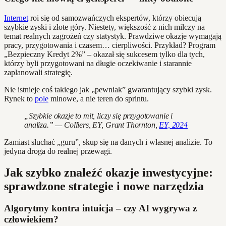
Internet
roi się od samozwańczych ekspertów, którzy obiecują
szybkie zyski i złote góry. Niestety, większość z nich milczy na
temat realnych zagrożeń czy statystyk. Prawdziwe okazje wymagają
pracy, przygotowania i czasem… cierpliwości. Przykład? Program
„Bezpieczny Kredyt 2%” – okazał się sukcesem tylko dla tych,
którzy byli przygotowani na długie oczekiwanie i starannie
zaplanowali strategię.
Nie istnieje coś takiego jak „pewniak” gwarantujący szybki zysk.
Rynek to
pole
minowe, a nie teren do sprintu.
„Szybkie okazje to mit, liczy się przygotowanie i
analiza.” — Colliers, EY, Grant Thornton,
EY, 2024
Zamiast słuchać „guru”, skup się na danych i własnej analizie. To
jedyna droga do realnej przewagi.
Jak szybko znaleźć okazje inwestycyjne:
sprawdzone strategie i nowe narzędzia
Algorytmy kontra intuicja – czy AI wygrywa z
człowiekiem?