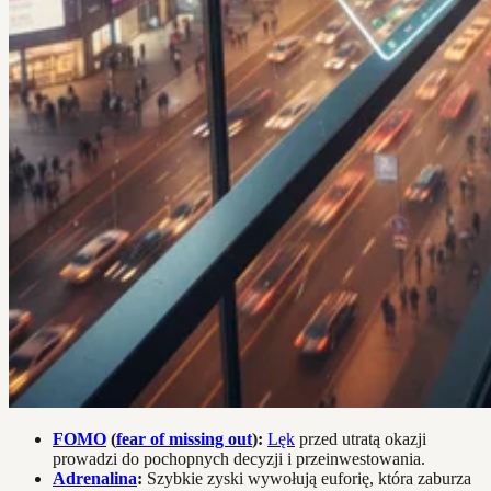
FOMO
(
fear of missing out
):
Lęk
przed utratą okazji
prowadzi do pochopnych decyzji i przeinwestowania.
Adrenalina
:
Szybkie zyski wywołują euforię, która zaburza