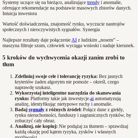
Systemy uczące się na bieżąco, analizujące
trendy
i anomalie,
oferujące rekomendacje na podstawie masowych zbiorów danych.
Intuicja inwestora
Wartość doświadczenia, znajomość rynku, wyczucie nastrojów
społecznych i nieoczywistych sygnałów. Synergia
Najlepsze rezultaty daje połączenie
AI
z ludzkim „nosem” –
maszyna filtruje szum, człowiek wyciąga wnioski i nadaje kierunek.
5 kroków do wychwycenia okazji zanim zrobi to
tłum
Zdefiniuj swoje cele i tolerancję ryzyka:
Bez jasnych
kryteriów żaden algorytm nie pomoże – określ, czego
naprawdę szukasz.
Wykorzystaj inteligentne narzędzia do skanowania
rynku:
Platformy takie jak inwestycje.
ai
automatyzują
analizę, identyfikując nietypowe ruchy i anomalie.
Badaj
sygnały
z różnych źródeł:
Połącz dane z giełdy,
rynku nieruchomości, funduszy i zagranicznych rynków, by
zobaczyć cały obraz.
Analizuj, nie kopiuj:
Nie podążaj za tłumem – sprawdzaj
każdą okazję pod kątem ryzyka, zysków i własnych
możliwości.