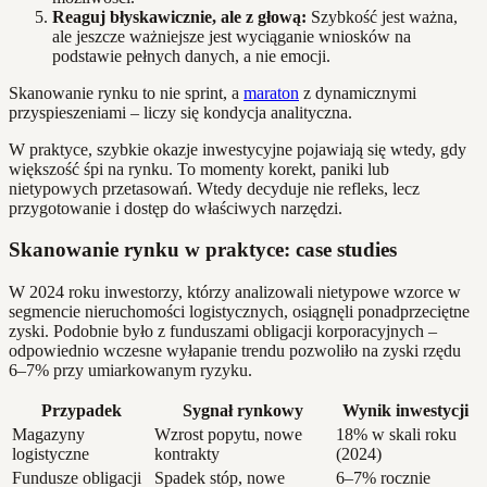
Reaguj błyskawicznie, ale z głową:
Szybkość jest ważna,
ale jeszcze ważniejsze jest wyciąganie wniosków na
podstawie pełnych danych, a nie emocji.
Skanowanie rynku to nie sprint, a
maraton
z dynamicznymi
przyspieszeniami – liczy się kondycja analityczna.
W praktyce, szybkie okazje inwestycyjne pojawiają się wtedy, gdy
większość śpi na rynku. To momenty korekt, paniki lub
nietypowych przetasowań. Wtedy decyduje nie refleks, lecz
przygotowanie i dostęp do właściwych narzędzi.
Skanowanie rynku w praktyce: case studies
W 2024 roku inwestorzy, którzy analizowali nietypowe wzorce w
segmencie nieruchomości logistycznych, osiągnęli ponadprzeciętne
zyski. Podobnie było z funduszami obligacji korporacyjnych –
odpowiednio wczesne wyłapanie trendu pozwoliło na zyski rzędu
6–7% przy umiarkowanym ryzyku.
Przypadek
Sygnał rynkowy
Wynik inwestycji
Magazyny
Wzrost popytu, nowe
18% w skali roku
logistyczne
kontrakty
(2024)
Fundusze obligacji
Spadek stóp, nowe
6–7% rocznie