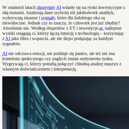
W ostatnich latach
algorytmy
AI
wdarły się na rynki inwestycyjne z
siłą tsunami. Analizują dane szybciej niż jakikolwiek analityk,
wykrywają niuanse i
sygnały
, które dla ludzkiego oka są
niewidoczne. Jednak czy to znaczy, że człowiek jest już zbędny?
Absolutnie nie. Według ekspertów z EY i inwestycje.
ai
, najlepsze
wyniki osiągają ci, którzy łączą intuicję z technologią – korzystając
z
AI
jako filtra i wsparcia, ale nie ślepo podążając za każdym
sygnałem.
AI
nie odczuwa emocji, nie poddaje się panice, ale też nie zna
kontekstu społecznego czy nagłych zmian sentymentu rynku.
Wygrywają ci, którzy potrafią połączyć chłodną analizę maszyn z
własnym doświadczeniem i interpretacją.