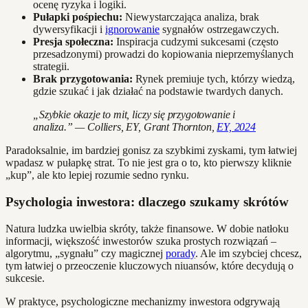
ocenę ryzyka i logiki.
Pułapki pośpiechu:
Niewystarczająca analiza, brak
dywersyfikacji i
ignorowanie
sygnałów ostrzegawczych.
Presja społeczna:
Inspiracja cudzymi sukcesami (często
przesadzonymi) prowadzi do kopiowania nieprzemyślanych
strategii.
Brak przygotowania:
Rynek premiuje tych, którzy wiedzą,
gdzie szukać i jak działać na podstawie twardych danych.
„Szybkie okazje to mit, liczy się przygotowanie i
analiza.” — Colliers, EY, Grant Thornton,
EY, 2024
Paradoksalnie, im bardziej gonisz za szybkimi zyskami, tym łatwiej
wpadasz w pułapkę strat. To nie jest gra o to, kto pierwszy kliknie
„kup”, ale kto lepiej rozumie sedno rynku.
Psychologia inwestora: dlaczego szukamy skrótów
Natura ludzka uwielbia skróty, także finansowe. W dobie natłoku
informacji, większość inwestorów szuka prostych rozwiązań –
algorytmu, „sygnału” czy magicznej
porady
. Ale im szybciej chcesz,
tym łatwiej o przeoczenie kluczowych niuansów, które decydują o
sukcesie.
W praktyce, psychologiczne mechanizmy inwestora odgrywają