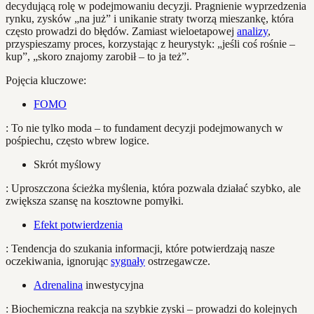
decydującą rolę w podejmowaniu decyzji. Pragnienie wyprzedzenia
rynku, zysków „na już” i unikanie straty tworzą mieszankę, która
często prowadzi do błędów. Zamiast wieloetapowej
analizy
,
przyspieszamy proces, korzystając z heurystyk: „jeśli coś rośnie –
kup”, „skoro znajomy zarobił – to ja też”.
Pojęcia kluczowe:
FOMO
: To nie tylko moda – to fundament decyzji podejmowanych w
pośpiechu, często wbrew logice.
Skrót myślowy
: Uproszczona ścieżka myślenia, która pozwala działać szybko, ale
zwiększa szansę na kosztowne pomyłki.
Efekt potwierdzenia
: Tendencja do szukania informacji, które potwierdzają nasze
oczekiwania, ignorując
sygnały
ostrzegawcze.
Adrenalina
inwestycyjna
: Biochemiczna reakcja na szybkie zyski – prowadzi do kolejnych