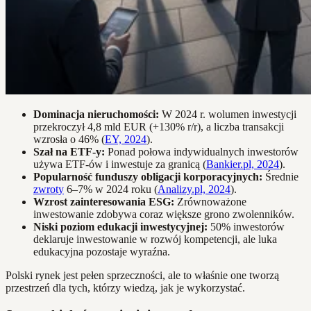
Dominacja nieruchomości:
W 2024 r. wolumen inwestycji
przekroczył 4,8 mld EUR (+130% r/r), a liczba transakcji
wzrosła o 46% (
EY, 2024
).
Szał na ETF-y:
Ponad połowa indywidualnych inwestorów
używa ETF-ów i inwestuje za granicą (
Bankier.pl, 2024
).
Popularność funduszy obligacji korporacyjnych:
Średnie
zwroty
6–7% w 2024 roku (
Analizy.pl, 2024
).
Wzrost zainteresowania ESG:
Zrównoważone
inwestowanie zdobywa coraz większe grono zwolenników.
Niski poziom edukacji inwestycyjnej:
50% inwestorów
deklaruje inwestowanie w rozwój kompetencji, ale luka
edukacyjna pozostaje wyraźna.
Polski rynek jest pełen sprzeczności, ale to właśnie one tworzą
przestrzeń dla tych, którzy wiedzą, jak je wykorzystać.