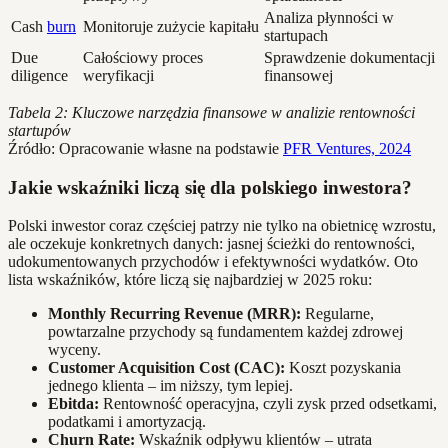
Analiza płynności w
Cash
burn
Monitoruje zużycie kapitału
startupach
Due
Całościowy proces
Sprawdzenie dokumentacji
diligence
weryfikacji
finansowej
Tabela 2: Kluczowe narzędzia finansowe w analizie rentowności
startupów
Źródło: Opracowanie własne na podstawie
PFR Ventures, 2024
Jakie wskaźniki liczą się dla polskiego inwestora?
Polski inwestor coraz częściej patrzy nie tylko na obietnicę wzrostu,
ale oczekuje konkretnych danych: jasnej ścieżki do rentowności,
udokumentowanych przychodów i efektywności wydatków. Oto
lista wskaźników, które liczą się najbardziej w 2025 roku:
Monthly Recurring Revenue (MRR):
Regularne,
powtarzalne przychody są fundamentem każdej zdrowej
wyceny.
Customer Acquisition Cost (CAC):
Koszt pozyskania
jednego klienta – im niższy, tym lepiej.
Ebitda:
Rentowność operacyjna, czyli zysk przed odsetkami,
podatkami i amortyzacją.
Churn Rate:
Wskaźnik odpływu klientów – utrata