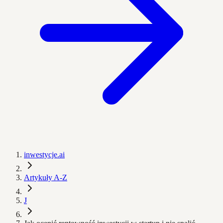
inwestycje.ai
Artykuły A-Z
J