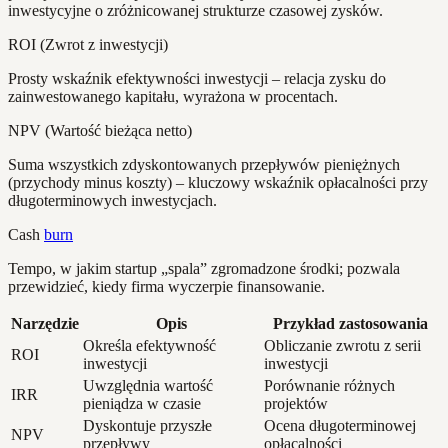
inwestycyjne o zróżnicowanej strukturze czasowej zysków.
ROI (Zwrot z inwestycji)
Prosty wskaźnik efektywności inwestycji – relacja zysku do
zainwestowanego kapitału, wyrażona w procentach.
NPV (Wartość bieżąca netto)
Suma wszystkich zdyskontowanych przepływów pieniężnych
(przychody minus koszty) – kluczowy wskaźnik opłacalności przy
długoterminowych inwestycjach.
Cash
burn
Tempo, w jakim startup „spala” zgromadzone środki; pozwala
przewidzieć, kiedy firma wyczerpie finansowanie.
Narzędzie
Opis
Przykład zastosowania
Określa efektywność
Obliczanie zwrotu z serii
ROI
inwestycji
inwestycji
Uwzględnia wartość
Porównanie różnych
IRR
pieniądza w czasie
projektów
Dyskontuje przyszłe
Ocena długoterminowej
NPV
przepływy
opłacalności