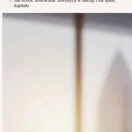
Jak ocenić rentowność inwestycji w startup i nie spalić
kapitału