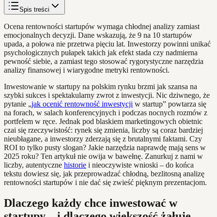
Spis treści
Ocena rentowności startupów wymaga chłodnej analizy zamiast
emocjonalnych decyzji. Dane wskazują, że 9 na 10 startupów
upada, a połowa nie przetrwa pięciu lat. Inwestorzy powinni unikać
psychologicznych pułapek takich jak efekt stada czy nadmierna
pewność siebie, a zamiast tego stosować rygorystyczne narzędzia
analizy finansowej i wiarygodne metryki rentowności.
Inwestowanie w startupy na polskim rynku brzmi jak szansa na
szybki sukces i spektakularny zwrot z inwestycji. Nic dziwnego, że
pytanie „
jak ocenić rentowność inwestycji
w startup” powtarza się
na forach, w salach konferencyjnych i podczas nocnych rozmów z
portfelem w ręce. Jednak pod blaskiem marketingowych obietnic
czai się rzeczywistość: rynek się zmienia, liczby są coraz bardziej
nieubłagane, a inwestorzy zderzają się z brutalnymi faktami. Czy
ROI to tylko pusty slogan? Jakie narzędzia naprawdę mają sens w
2025 roku? Ten artykuł nie owija w bawełnę. Zanurkuj z nami w
liczby, autentyczne
historie
i nieoczywiste wnioski – do końca
tekstu dowiesz się, jak przeprowadzać chłodną, bezlitosną analizę
rentowności startupów i nie dać się zwieść pięknym prezentacjom.
Dlaczego każdy chce inwestować w
startupy – i dlaczego większość żałuje