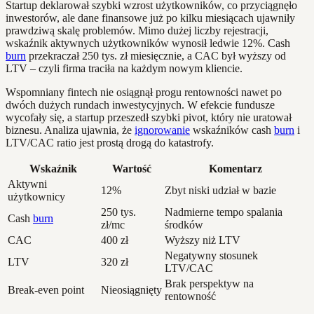
Startup deklarował szybki wzrost użytkowników, co przyciągnęło
inwestorów, ale dane finansowe już po kilku miesiącach ujawniły
prawdziwą skalę problemów. Mimo dużej liczby rejestracji,
wskaźnik aktywnych użytkowników wynosił ledwie 12%. Cash
burn
przekraczał 250 tys. zł miesięcznie, a CAC był wyższy od
LTV – czyli firma traciła na każdym nowym kliencie.
Wspomniany fintech nie osiągnął progu rentowności nawet po
dwóch dużych rundach inwestycyjnych. W efekcie fundusze
wycofały się, a startup przeszedł szybki pivot, który nie uratował
biznesu. Analiza ujawnia, że
ignorowanie
wskaźników cash
burn
i
LTV/CAC ratio jest prostą drogą do katastrofy.
Wskaźnik
Wartość
Komentarz
Aktywni
12%
Zbyt niski udział w bazie
użytkownicy
250 tys.
Nadmierne tempo spalania
Cash
burn
zł/mc
środków
CAC
400 zł
Wyższy niż LTV
Negatywny stosunek
LTV
320 zł
LTV/CAC
Brak perspektyw na
Break-even point
Nieosiągnięty
rentowność