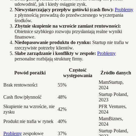
udowodnić, jak i kiedy osiągnie zysk.
Niewystarczający przepływ gotówki (cash flow):
Problemy
z płynnością prowadzą do przedwczesnego wyczerpania
środków.
Zbytnie skupienie na wzroście zamiast rentowności:
Obietnice szybkiego rozwoju przysłaniają realne wyniki
finansowe.
Niedopasowanie produktu do rynku:
Startup nie trafia w
rzeczywiste potrzeby klientów.
Słabe zarządzanie i konflikty w zespole:
Problemy
personalne rozbijają strukturę firmy.
Częstość
Powód porażki
Źródło danych
występowania
MamStartup,
Brak rentowności
55%
2024
Startup Poland,
Cash flow/płynność
48%
2023
Skupienie na wzroście, nie
PFR Ventures,
42%
zysku
2024
MamBiznes,
Produkt nie trafia w rynek
40%
2024
Startup Poland,
Problemy
zespołowe
37%