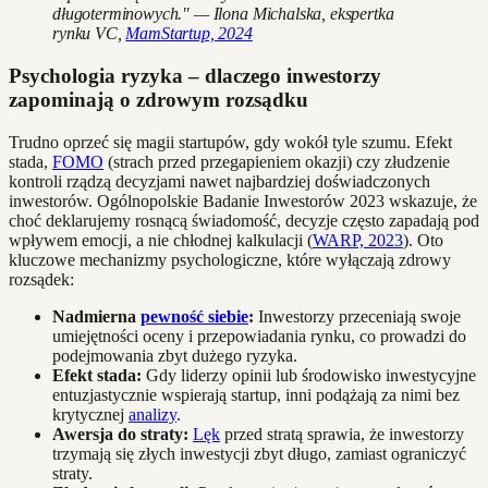
długoterminowych." — Ilona Michalska, ekspertka
rynku VC,
MamStartup, 2024
Psychologia ryzyka – dlaczego inwestorzy
zapominają o zdrowym rozsądku
Trudno oprzeć się magii startupów, gdy wokół tyle szumu. Efekt
stada,
FOMO
(strach przed przegapieniem okazji) czy złudzenie
kontroli rządzą decyzjami nawet najbardziej doświadczonych
inwestorów. Ogólnopolskie Badanie Inwestorów 2023 wskazuje, że
choć deklarujemy rosnącą świadomość, decyzje często zapadają pod
wpływem emocji, a nie chłodnej kalkulacji (
WARP, 2023
). Oto
kluczowe mechanizmy psychologiczne, które wyłączają zdrowy
rozsądek:
Nadmierna
pewność siebie
:
Inwestorzy przeceniają swoje
umiejętności oceny i przepowiadania rynku, co prowadzi do
podejmowania zbyt dużego ryzyka.
Efekt stada:
Gdy liderzy opinii lub środowisko inwestycyjne
entuzjastycznie wspierają startup, inni podążają za nimi bez
krytycznej
analizy
.
Awersja do straty:
Lęk
przed stratą sprawia, że inwestorzy
trzymają się złych inwestycji zbyt długo, zamiast ograniczyć
straty.