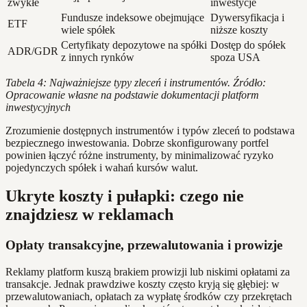
zwykłe
inwestycje
Fundusze indeksowe obejmujące
Dywersyfikacja i
ETF
wiele spółek
niższe koszty
Certyfikaty depozytowe na spółki
Dostęp do spółek
ADR/GDR
z innych rynków
spoza USA
Tabela 4: Najważniejsze typy zleceń i instrumentów. Źródło:
Opracowanie własne na podstawie dokumentacji platform
inwestycyjnych
Zrozumienie dostępnych instrumentów i typów zleceń to podstawa
bezpiecznego inwestowania. Dobrze skonfigurowany portfel
powinien łączyć różne instrumenty, by minimalizować ryzyko
pojedynczych spółek i wahań kursów walut.
Ukryte koszty i pułapki: czego nie
znajdziesz w reklamach
Opłaty transakcyjne, przewalutowania i prowizje
Reklamy platform kuszą brakiem prowizji lub niskimi opłatami za
transakcje. Jednak prawdziwe koszty często kryją się głębiej: w
przewalutowaniach, opłatach za wypłatę środków czy przekrętach