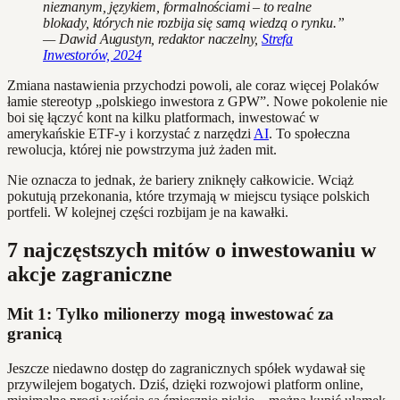
nieznanym, językiem, formalnościami – to realne
blokady, których nie rozbija się samą wiedzą o rynku.”
— Dawid Augustyn, redaktor naczelny,
Strefa
Inwestorów, 2024
Zmiana nastawienia przychodzi powoli, ale coraz więcej Polaków
łamie stereotyp „polskiego inwestora z GPW”. Nowe pokolenie nie
boi się łączyć kont na kilku platformach, inwestować w
amerykańskie ETF-y i korzystać z narzędzi
AI
. To społeczna
rewolucja, której nie powstrzyma już żaden mit.
Nie oznacza to jednak, że bariery zniknęły całkowicie. Wciąż
pokutują przekonania, które trzymają w miejscu tysiące polskich
portfeli. W kolejnej części rozbijam je na kawałki.
7 najczęstszych mitów o inwestowaniu w
akcje zagraniczne
Mit 1: Tylko milionerzy mogą inwestować za
granicą
Jeszcze niedawno dostęp do zagranicznych spółek wydawał się
przywilejem bogatych. Dziś, dzięki rozwojowi platform online,