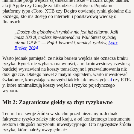
minimalne progi wejścia są śmiesznie niskie – można kupić ułamek
akcji Apple czy Google za kilkadziesiąt złotych. Popularne
platformy typu eToro, XTB czy Degiro otwierają rynki globalne dla
każdego, kto ma dostęp do internetu i podstawową wiedzę o
finansach.
„Dostęp do globalnych rynków nie jest już elitarny. Jeśli
masz 100 zł, możesz inwestować na Wall Street szybciej
niż na GPW.” — Rafał Jaworski, analityk rynków,
Lynx
Broker, 2024
Warto jednak pamiętać, że niska bariera wejścia nie oznacza braku
ryzyka. Rynek nie wybacza naiwności, a mikroinwestorzy często są
bardziej wystawieni na koszty transakcyjne i przewalutowania niż
duzi gracze. Dlatego nawet z małym kapitałem, warto inwestować
świadomie, korzystając z narzędzi takich jak inwestycje.
ai
czy ETF-
y, które minimalizują koszty wejścia i ryzyko pojedynczego
wyboru.
Mit 2: Zagraniczne giełdy są zbyt ryzykowne
Ten mit ma swoje źródło w strachu przed nieznanym. Jednak
faktyczne ryzyko zależy nie od kraju, a od konkretnego instrumentu,
sektora i długości horyzontu inwestycyjnego. Oto najczęstsze źródła
ryzyka, które należy uwzględniać: