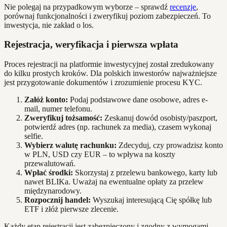
Nie polegaj na przypadkowym wyborze – sprawdź
recenzje
,
porównaj funkcjonalności i zweryfikuj poziom zabezpieczeń. To
inwestycja, nie zakład o los.
Rejestracja, weryfikacja i pierwsza wpłata
Proces rejestracji na platformie inwestycyjnej został zredukowany
do kilku prostych kroków. Dla polskich inwestorów najważniejsze
jest przygotowanie dokumentów i zrozumienie procesu KYC.
Załóż konto:
Podaj podstawowe dane osobowe, adres e-
mail, numer telefonu.
Zweryfikuj tożsamość:
Zeskanuj dowód osobisty/paszport,
potwierdź adres (np. rachunek za media), czasem wykonaj
selfie.
Wybierz walutę rachunku:
Zdecyduj, czy prowadzisz konto
w PLN, USD czy EUR – to wpływa na koszty
przewalutowań.
Wpłać środki:
Skorzystaj z przelewu bankowego, karty lub
nawet BLIKa. Uważaj na ewentualne opłaty za przelew
międzynarodowy.
Rozpocznij handel:
Wyszukaj interesującą Cię spółkę lub
ETF i złóż pierwsze zlecenie.
Każdy etap rejestracji jest zabezpieczony i zgodny z wymogami