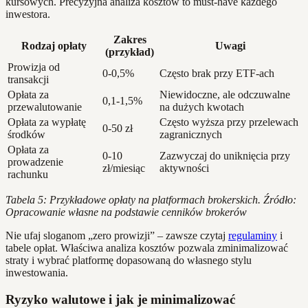
kursowych. Precyzyjna analiza kosztów to must-have każdego
inwestora.
Zakres
Rodzaj opłaty
Uwagi
(przykład)
Prowizja od
0-0,5%
Często brak przy ETF-ach
transakcji
Opłata za
Niewidoczne, ale odczuwalne
0,1-1,5%
przewalutowanie
na dużych kwotach
Opłata za wypłatę
Często wyższa przy przelewach
0-50 zł
środków
zagranicznych
Opłata za
0-10
Zazwyczaj do uniknięcia przy
prowadzenie
zł/miesiąc
aktywności
rachunku
Tabela 5: Przykładowe opłaty na platformach brokerskich. Źródło:
Opracowanie własne na podstawie cenników brokerów
Nie ufaj sloganom „zero prowizji” – zawsze czytaj
regulaminy
i
tabele opłat. Właściwa analiza kosztów pozwala zminimalizować
straty i wybrać platformę dopasowaną do własnego stylu
inwestowania.
Ryzyko walutowe i jak je minimalizować