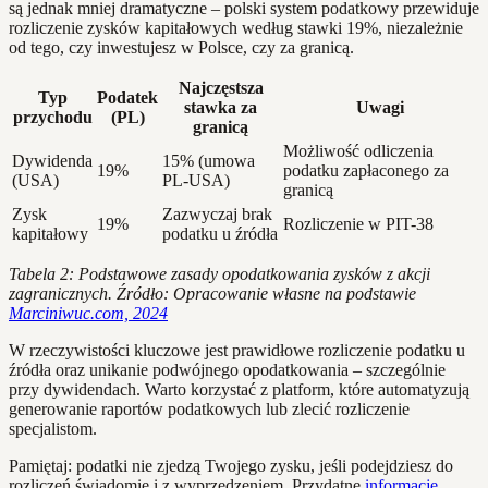
są jednak mniej dramatyczne – polski system podatkowy przewiduje
rozliczenie zysków kapitałowych według stawki 19%, niezależnie
od tego, czy inwestujesz w Polsce, czy za granicą.
Najczęstsza
Typ
Podatek
stawka za
Uwagi
przychodu
(PL)
granicą
Możliwość odliczenia
Dywidenda
15% (umowa
19%
podatku zapłaconego za
(USA)
PL-USA)
granicą
Zysk
Zazwyczaj brak
19%
Rozliczenie w PIT-38
kapitałowy
podatku u źródła
Tabela 2: Podstawowe zasady opodatkowania zysków z akcji
zagranicznych. Źródło: Opracowanie własne na podstawie
Marciniwuc.com, 2024
W rzeczywistości kluczowe jest prawidłowe rozliczenie podatku u
źródła oraz unikanie podwójnego opodatkowania – szczególnie
przy dywidendach. Warto korzystać z platform, które automatyzują
generowanie raportów podatkowych lub zlecić rozliczenie
specjalistom.
Pamiętaj: podatki nie zjedzą Twojego zysku, jeśli podejdziesz do
rozliczeń świadomie i z wyprzedzeniem. Przydatne
informacje