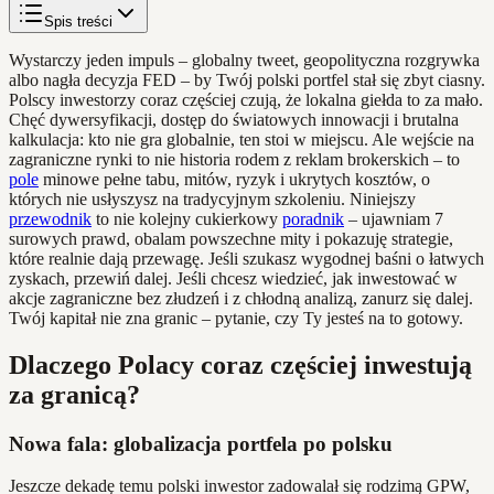
Spis treści
Wystarczy jeden impuls – globalny tweet, geopolityczna rozgrywka
albo nagła decyzja FED – by Twój polski portfel stał się zbyt ciasny.
Polscy inwestorzy coraz częściej czują, że lokalna giełda to za mało.
Chęć dywersyfikacji, dostęp do światowych innowacji i brutalna
kalkulacja: kto nie gra globalnie, ten stoi w miejscu. Ale wejście na
zagraniczne rynki to nie historia rodem z reklam brokerskich – to
pole
minowe pełne tabu, mitów, ryzyk i ukrytych kosztów, o
których nie usłyszysz na tradycyjnym szkoleniu. Niniejszy
przewodnik
to nie kolejny cukierkowy
poradnik
– ujawniam 7
surowych prawd, obalam powszechne mity i pokazuję strategie,
które realnie dają przewagę. Jeśli szukasz wygodnej baśni o łatwych
zyskach, przewiń dalej. Jeśli chcesz wiedzieć, jak inwestować w
akcje zagraniczne bez złudzeń i z chłodną analizą, zanurz się dalej.
Twój kapitał nie zna granic – pytanie, czy Ty jesteś na to gotowy.
Dlaczego Polacy coraz częściej inwestują
za granicą?
Nowa fala: globalizacja portfela po polsku
Jeszcze dekadę temu polski inwestor zadowalał się rodzimą GPW,