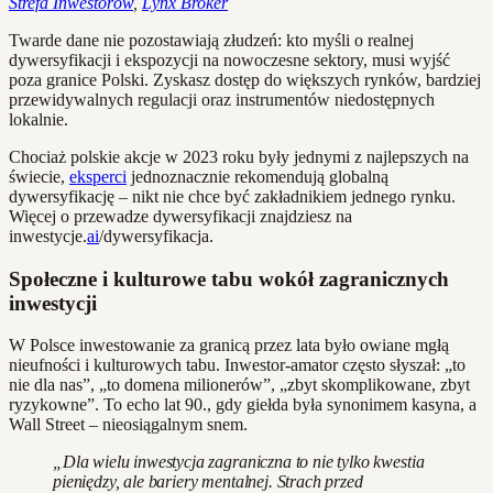
Strefa Inwestorów
,
Lynx Broker
Twarde dane nie pozostawiają złudzeń: kto myśli o realnej
dywersyfikacji i ekspozycji na nowoczesne sektory, musi wyjść
poza granice Polski. Zyskasz dostęp do większych rynków, bardziej
przewidywalnych regulacji oraz instrumentów niedostępnych
lokalnie.
Chociaż polskie akcje w 2023 roku były jednymi z najlepszych na
świecie,
eksperci
jednoznacznie rekomendują globalną
dywersyfikację – nikt nie chce być zakładnikiem jednego rynku.
Więcej o przewadze dywersyfikacji znajdziesz na
inwestycje.
ai
/dywersyfikacja.
Społeczne i kulturowe tabu wokół zagranicznych
inwestycji
W Polsce inwestowanie za granicą przez lata było owiane mgłą
nieufności i kulturowych tabu. Inwestor-amator często słyszał: „to
nie dla nas”, „to domena milionerów”, „zbyt skomplikowane, zbyt
ryzykowne”. To echo lat 90., gdy giełda była synonimem kasyna, a
Wall Street – nieosiągalnym snem.
„Dla wielu inwestycja zagraniczna to nie tylko kwestia
pieniędzy, ale bariery mentalnej. Strach przed