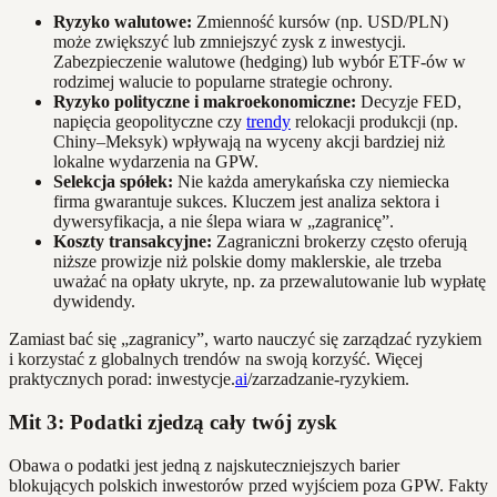
Ryzyko walutowe:
Zmienność kursów (np. USD/PLN)
może zwiększyć lub zmniejszyć zysk z inwestycji.
Zabezpieczenie walutowe (hedging) lub wybór ETF-ów w
rodzimej walucie to popularne strategie ochrony.
Ryzyko polityczne i makroekonomiczne:
Decyzje FED,
napięcia geopolityczne czy
trendy
relokacji produkcji (np.
Chiny–Meksyk) wpływają na wyceny akcji bardziej niż
lokalne wydarzenia na GPW.
Selekcja spółek:
Nie każda amerykańska czy niemiecka
firma gwarantuje sukces. Kluczem jest analiza sektora i
dywersyfikacja, a nie ślepa wiara w „zagranicę”.
Koszty transakcyjne:
Zagraniczni brokerzy często oferują
niższe prowizje niż polskie domy maklerskie, ale trzeba
uważać na opłaty ukryte, np. za przewalutowanie lub wypłatę
dywidendy.
Zamiast bać się „zagranicy”, warto nauczyć się zarządzać ryzykiem
i korzystać z globalnych trendów na swoją korzyść. Więcej
praktycznych porad: inwestycje.
ai
/zarzadzanie-ryzykiem.
Mit 3: Podatki zjedzą cały twój zysk
Obawa o podatki jest jedną z najskuteczniejszych barier
blokujących polskich inwestorów przed wyjściem poza GPW. Fakty