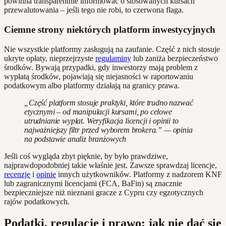
powinna transparentnie informować o stosowanych kursach
przewalutowania – jeśli tego nie robi, to czerwona flaga.
Ciemne strony niektórych platform inwestycyjnych
Nie wszystkie platformy zasługują na zaufanie. Część z nich stosuje
ukryte opłaty, nieprzejrzyste
regulaminy
lub zaniża bezpieczeństwo
środków. Bywają przypadki, gdy inwestorzy mają problem z
wypłatą środków, pojawiają się niejasności w raportowaniu
podatkowym albo platformy działają na granicy prawa.
„Część platform stosuje praktyki, które trudno nazwać
etycznymi – od manipulacji kursami, po celowe
utrudnianie wypłat. Weryfikacja licencji i opinii to
najważniejszy filtr przed wyborem brokera.” — opinia
na podstawie analiz branżowych
Jeśli coś wygląda zbyt pięknie, by było prawdziwe,
najprawdopodobniej takie właśnie jest. Zawsze sprawdzaj licencje,
recenzje
i
opinie
innych użytkowników. Platformy z nadzorem KNF
lub zagranicznymi licencjami (FCA, BaFin) są znacznie
bezpieczniejsze niż nieznani gracze z Cypru czy egzotycznych
rajów podatkowych.
Podatki, regulacje i prawo: jak nie dać się