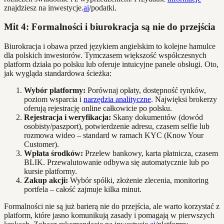
znajdziesz na inwestycje.
ai
/podatki.
Mit 4: Formalności i biurokracja są nie do przejścia
Biurokracja i obawa przed językiem angielskim to kolejne hamulce
dla polskich inwestorów. Tymczasem większość współczesnych
platform działa po polsku lub oferuje intuicyjne panele obsługi. Oto,
jak wygląda standardowa ścieżka:
Wybór platformy:
Porównaj opłaty, dostępność rynków,
poziom wsparcia i
narzędzia analityczne
. Najwięksi brokerzy
oferują rejestrację online całkowicie po polsku.
Rejestracja i weryfikacja:
Skany dokumentów (dowód
osobisty/paszport), potwierdzenie adresu, czasem selfie lub
rozmowa wideo – standard w ramach KYC (Know Your
Customer).
Wpłata środków:
Przelew bankowy, karta płatnicza, czasem
BLIK. Przewalutowanie odbywa się automatycznie lub po
kursie platformy.
Zakup akcji:
Wybór spółki, złożenie zlecenia, monitoring
portfela – całość zajmuje kilka minut.
Formalności nie są już barierą nie do przejścia, ale warto korzystać z
platform, które jasno komunikują zasady i pomagają w pierwszych