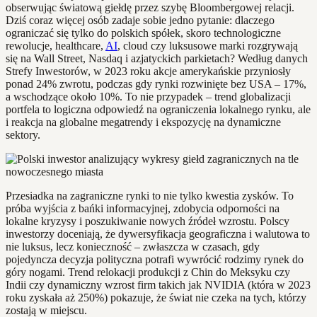
obserwując światową giełdę przez szybę Bloombergowej relacji.
Dziś coraz więcej osób zadaje sobie jedno pytanie: dlaczego
ograniczać się tylko do polskich spółek, skoro technologiczne
rewolucje, healthcare,
AI
, cloud czy luksusowe marki rozgrywają
się na Wall Street, Nasdaq i azjatyckich parkietach? Według danych
Strefy Inwestorów, w 2023 roku akcje amerykańskie przyniosły
ponad 24% zwrotu, podczas gdy rynki rozwinięte bez USA – 17%,
a wschodzące około 10%. To nie przypadek – trend globalizacji
portfela to logiczna odpowiedź na ograniczenia lokalnego rynku, ale
i reakcja na globalne megatrendy i ekspozycję na dynamiczne
sektory.
Przesiadka na zagraniczne rynki to nie tylko kwestia zysków. To
próba wyjścia z bańki informacyjnej, zdobycia odporności na
lokalne kryzysy i poszukiwanie nowych źródeł wzrostu. Polscy
inwestorzy doceniają, że dywersyfikacja geograficzna i walutowa to
nie luksus, lecz konieczność – zwłaszcza w czasach, gdy
pojedyncza decyzja polityczna potrafi wywrócić rodzimy rynek do
góry nogami. Trend relokacji produkcji z Chin do Meksyku czy
Indii czy dynamiczny wzrost firm takich jak NVIDIA (która w 2023
roku zyskała aż 250%) pokazuje, że świat nie czeka na tych, którzy
zostają w miejscu.