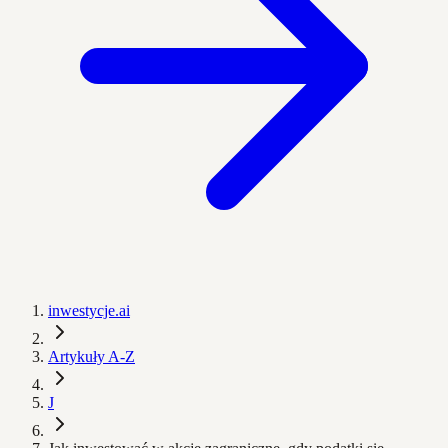
inwestycje.ai
Artykuły A-Z
J