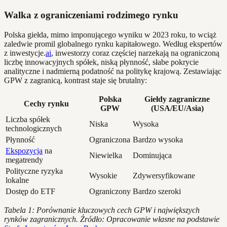
Walka z ograniczeniami rodzimego rynku
Polska giełda, mimo imponującego wyniku w 2023 roku, to wciąż
zaledwie promil globalnego rynku kapitałowego. Według ekspertów
z inwestycje.
ai
, inwestorzy coraz częściej narzekają na ograniczoną
liczbę innowacyjnych spółek, niską płynność, słabe pokrycie
analityczne i nadmierną podatność na politykę krajową. Zestawiając
GPW z zagranicą, kontrast staje się brutalny:
Polska
Giełdy zagraniczne
Cechy rynku
GPW
(USA/EU/Asia)
Liczba spółek
Niska
Wysoka
technologicznych
Płynność
Ograniczona
Bardzo wysoka
Ekspozycja
na
Niewielka
Dominująca
megatrendy
Polityczne ryzyka
Wysokie
Zdywersyfikowane
lokalne
Dostęp do ETF
Ograniczony
Bardzo szeroki
Tabela 1: Porównanie kluczowych cech GPW i największych
rynków zagranicznych. Źródło: Opracowanie własne na podstawie