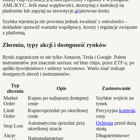
AML/KYC. Jeśli masz wątpliwości, skorzystaj z instrukcji na
platformie lub zapytaj na inwestycje.
ai
/pierwsze-kroki.
Szybka rejestracja nie powinna jednak zwalniać z ostrożności –
dokładnie sprawdź warunki współpracy, koszty i regulacje związane
z platformą.
Zlecenia, typy akcji i dostępność rynków
Rynki zagraniczne to nie tylko Amazon, Tesla i Google. Paleta
instrumentów jest znacznie szersza: od blue chips, przez ETF-y, po
spółki dywidendowe i sektory wzrostowe. Warto znać rodzaje
dostępnych zleceń i instrumentów:
Typ
Opis
Zastosowanie
zlecenia
Market
Kupno po najlepszej dostępnej
Szybkie wejście na
Order
cenie
rynek
Limit
Kupno/sprzedaż po określonej
Precyzyjna
kontrola
Order
cenie
ceny
Automatyczna sprzedaż przy
Ochrona
przed dużą
Stop Loss
określonej stracie
stratą
Akcje
Długoterminowe
Najpopularniejsze