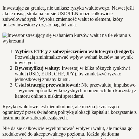
Inwestując za granicą, nie unikasz ryzyka walutowego. Nawet jeśli
akcje rosną, strata na kursie USD/PLN może całkowicie
zniwelować zysk. Wysoka zmienność walut to element, który
polscy inwestorzy często bagatelizują.
Wybierz ETF-y z zabezpieczeniem walutowym (hedged):
Pozwalają zminimalizować wpływ wahań kursów na wynik
inwestycji.
Dywersyfikuj waluty:
Inwestuj w kilka różnych rynków i
walut (USD, EUR, CHF, JPY), by zmniejszyć ryzyko
jednostkowej zmiany kursu.
Ustal strategię przewalutowań:
Nie przewalutuj impulsowo
– wymieniaj środki w korzystnych momentach lub korzystaj z
kantoru online z niskimi spreadami.
Ryzyko walutowe jest nieuniknione, ale można je znacząco
ograniczyć przez świadomą politykę alokacji kapitału i korzystanie z
instrumentów zabezpieczających.
Nie da się całkowicie wyeliminować wpływu walut, ale można go
zredukować do akceptowalnego poziomu. Każda platforma