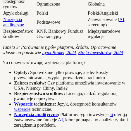
Dostępność
Ograniczona
Globalna
rynków
Język obsługi
Polski
Polski/Angielski
Narzędzia
Zaawansowane (
AI
,
Podstawowe
analityczne
screening)
Bezpieczeństwo
KNF, Bankowy Fundusz
Międzynarodowe
środków
Gwarancyjny
regulacje
Tabela 3: Porównanie typów platform. Źródło: Opracowanie
własne na podstawie
Lynx Broker, 2024
,
Strefa Inwestorów, 2024
Na co zwracać uwagę wybierając platformę?
Opłaty:
Sprawdź nie tylko prowizje, ale też koszty
przewalutowania, wypłat, prowadzenia rachunku.
Zakres rynków:
Czy platforma umożliwia inwestowanie w
USA, Niemcy, Chiny, Indie?
Bezpieczeństwo środków:
Licencja, nadzór regulatora,
gwarancje depozytów.
Wsparcie
techniczne:
Język, dostępność konsultantów,
wsparcie
techniczne.
Narzędzia analityczne
:
Platformy typu inwestycje.
ai
oferują
zaawansowane funkcje
AI
, które pomagają w analizie rynku i
zarządzaniu portfelem.