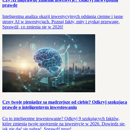
prawdę
Inteligentna analiza okazji inwestycyjnych odsłania ciemne i jasne
strony AI w inwestycjach. Poznaj fakty, mity i zyskaj przewagę.
Sprawdź, co zmienia się w 2026!
Czy twoje pieniądze są mądrzejsze od ciebie? Odkryj szokującą
prawdę o inteligentnym inwestowaniu
Co to inteligentne inwestowanie? Odkryj 9 szokujących faktów,
które zmienią twoje spojrzenie na inwestycje w 2026. Dowiedz się,
jak nie dać się nabrać. Sprawdź teraz!