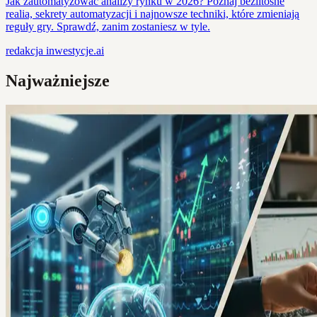
Jak zautomatyzować analizy rynku w 2026? Poznaj bezlitosne
realia, sekrety automatyzacji i najnowsze techniki, które zmieniają
reguły gry. Sprawdź, zanim zostaniesz w tyle.
redakcja
inwestycje.ai
Najważniejsze