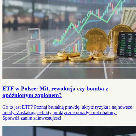
ETF w Polsce: Mit, rewolucja czy bomba z
opóźnionym zapłonem?
Co to jest ETF? Poznaj brutalną prawdę, ukryte ryzyka i najnowsze
trendy. Zaskakujące fakty, praktyczne porady i mit obalony.
Sprawdź zanim zainwestujesz!