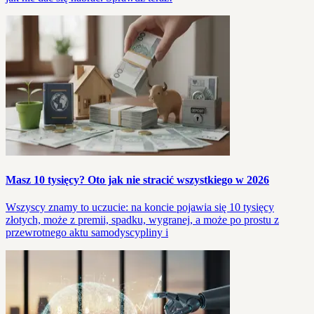
Masz 10 tysięcy? Oto jak nie stracić wszystkiego w 2026
Wszyscy znamy to uczucie: na koncie pojawia się 10 tysięcy
złotych, może z premii, spadku, wygranej, a może po prostu z
przewrotnego aktu samodyscypliny i