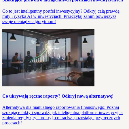
Co to jest inteligentny portfel inwestycyjny? Odkryj całą prawdę,
mity i ryzyka AI w inwestycjach. Przeczytaj zanim powierzysz
swoje pieniądze algorytmom!
Co ukrywają ręczne raporty? Odkryj nową alternatywę!
Alternatywa dla manualnego raportowania finansowego: Poznaj
szokujące fakty i sprawdź, jak inteligentna platforma inwestycyjna
zmienia reguły gry – odkryj, co tracisz, pozostając przy ręcznych
procesach!