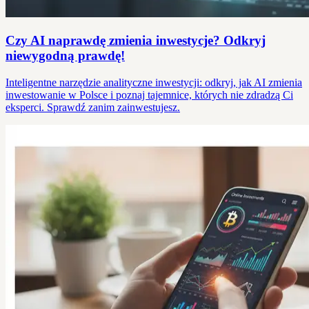
Czy AI naprawdę zmienia inwestycje? Odkryj
niewygodną prawdę!
Inteligentne narzędzie analityczne inwestycji: odkryj, jak AI zmienia
inwestowanie w Polsce i poznaj tajemnice, których nie zdradzą Ci
eksperci. Sprawdź zanim zainwestujesz.