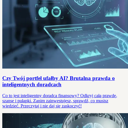
Czy Twój portfel ufałby AI? Brutalna prawda o
inteligentnych doradcach
Co to jest inteligentny doradca finansowy? Odkryj całą prawdę,
szanse i pułapki. Zanim zainwestujesz, sprawdź, co musisz
wiedzieć. Przeczytaj i nie daj się zaskoczyć!