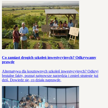
Co zamiast drogich szkoleń inwestycyjnych? Odkrywamy
prawdę
Alternatywa dla kosztownych szkoleń inwestycyjnych? Odkryj
brutalne fakty, poznaj najnowsze narzędzia i zmień strategię już
dziś. Dowiedz się, co działa naprawdę.