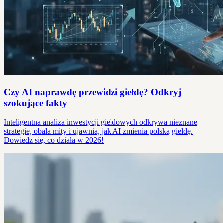
Czy AI naprawdę przewidzi giełdę? Odkryj
szokujące fakty
Inteligentna analiza inwestycji giełdowych odkrywa nieznane
strategie, obala mity i ujawnia, jak AI zmienia polską giełdę.
Dowiedz się, co działa w 2026!