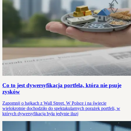
Co to jest dywersyfikacja portfela, która nie psuje
zysków
Zapomnij o bajkach z Wall Street. W Polsce i na świecie
wielokrotnie dochodziło do spektakularnych porażek portfeli, w
których dywersyfikacja była jedynie iluzj